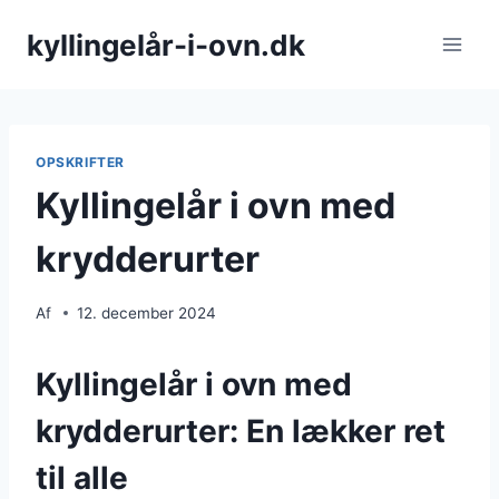
Fortsæt
kyllingelår-i-ovn.dk
til
indhold
OPSKRIFTER
Kyllingelår i ovn med
krydderurter
Af
12. december 2024
Kyllingelår i ovn med
krydderurter: En lækker ret
til alle