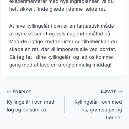
eksperimenterer med nye ingredienser, vil du
helt sikkert finde glæde i denne lækre ret.
At lave kyllingelår i ovn er en fantastisk måde
at nyde et sundt og velsmagende måltid på.
Med de rigtige krydderurter og tilbehør kan du
skabe en ret, der vil imponere alle ved bordet.
Så tag fat i dine kyllingelår, og lad os komme i
gang med at lave en uforglemmelig middag!
Indlægsnavigation
FORRIGE
NÆSTE
Kyllingelår i ovn med
Kyllingelår i ovn med
løg og balsamico
ris, grøntsager og
bønner