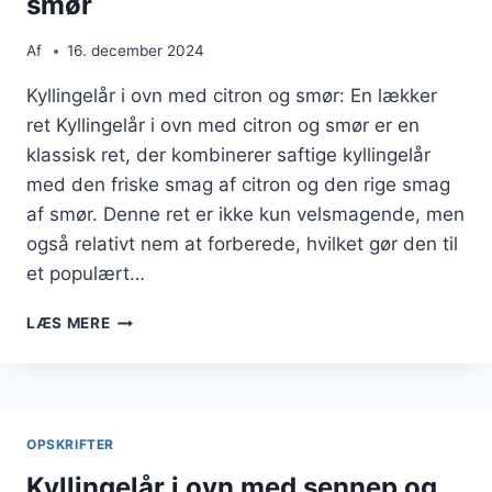
smør
Af
16. december 2024
Kyllingelår i ovn med citron og smør: En lækker
ret Kyllingelår i ovn med citron og smør er en
klassisk ret, der kombinerer saftige kyllingelår
med den friske smag af citron og den rige smag
af smør. Denne ret er ikke kun velsmagende, men
også relativt nem at forberede, hvilket gør den til
et populært…
KYLLINGELÅR
LÆS MERE
I
OVN
MED
CITRON
OG
OPSKRIFTER
SMØR
Kyllingelår i ovn med sennep og