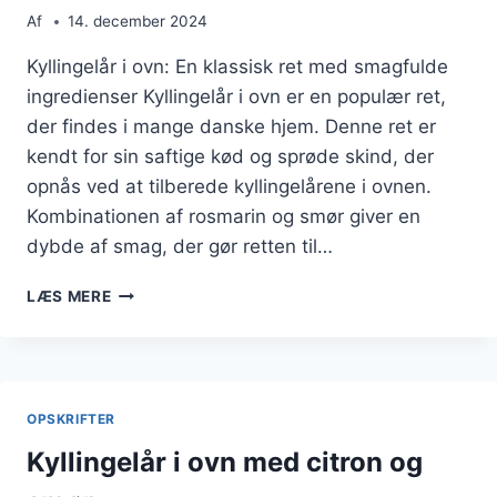
Af
14. december 2024
Kyllingelår i ovn: En klassisk ret med smagfulde
ingredienser Kyllingelår i ovn er en populær ret,
der findes i mange danske hjem. Denne ret er
kendt for sin saftige kød og sprøde skind, der
opnås ved at tilberede kyllingelårene i ovnen.
Kombinationen af rosmarin og smør giver en
dybde af smag, der gør retten til…
KYLLINGELÅR
LÆS MERE
I
OVN
MED
ROSMARIN
OG
OPSKRIFTER
SMØR
Kyllingelår i ovn med citron og