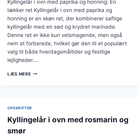
Kyllingelår i ovn med paprika og honning: En
lækker ret Kyllingelår i ovn med paprika og
honning er en skøn ret, der kombinerer saftige
kyllingelår med en sød og krydret marinade.
Denne ret er ikke kun velsmagende, men også
nem at forberede, hvilket gør den til et populært
valg til både hverdagsmåltider og festlige
lejligheder….
KYLLINGELÅR
LÆS MERE
I
OVN
MED
PAPRIKA
OG
OPSKRIFTER
HONNING
Kyllingelår i ovn med rosmarin og
smør