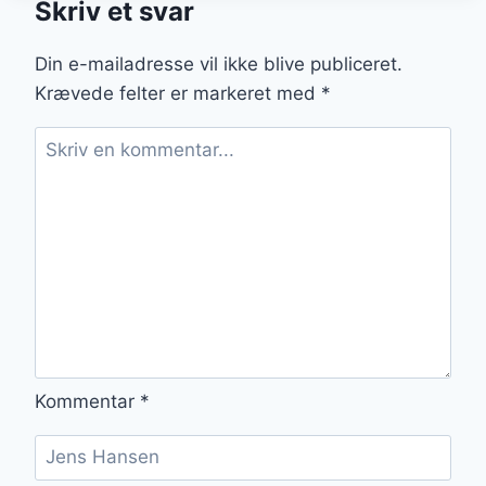
Skriv et svar
MED
KARTOFFELMOS
OG
Din e-mailadresse vil ikke blive publiceret.
SVAMPE
Krævede felter er markeret med
*
Kommentar
*