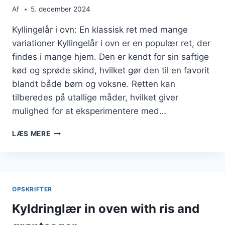
Af
5. december 2024
Kyllingelår i ovn: En klassisk ret med mange
variationer Kyllingelår i ovn er en populær ret, der
findes i mange hjem. Den er kendt for sin saftige
kød og sprøde skind, hvilket gør den til en favorit
blandt både børn og voksne. Retten kan
tilberedes på utallige måder, hvilket giver
mulighed for at eksperimentere med…
KYLLINGELÅR
LÆS MERE
I
OVN
MED
GRØNTSAGER
OG
OPSKRIFTER
PEBERFRUGT
Kyldringlær in oven with ris and