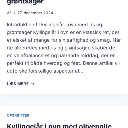
grøntsager
Af
27. december 2024
Introduktion til kyllingelår i ovn med ris og
grøntsager Kyllingelår i ovn er en klassisk ret, der
er elsket af mange for sin saftighed og smag. Når
de tilberedes med ris og grøntsager, skaber de
en velafbalanceret og nærende middag, der er
perfekt til både hverdag og fest. Denne artikel vil
udforske forskellige aspekter af…
KYLDRINGLÆR
LÆS MERE
IN
OVEN
WITH
RIS
AND
OPSKRIFTER
GRØNTSAGER
Kyllingelår i ovn med olivenolie