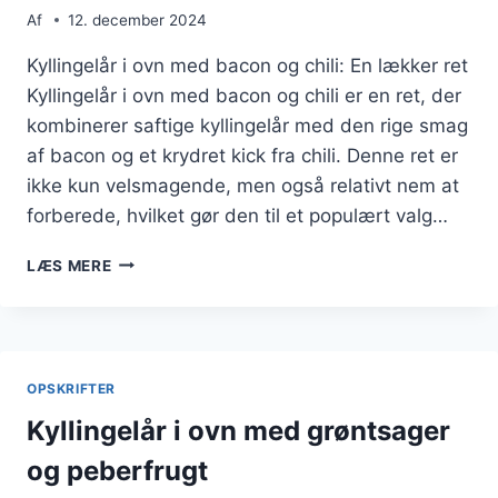
Af
12. december 2024
Kyllingelår i ovn med bacon og chili: En lækker ret
Kyllingelår i ovn med bacon og chili er en ret, der
kombinerer saftige kyllingelår med den rige smag
af bacon og et krydret kick fra chili. Denne ret er
ikke kun velsmagende, men også relativt nem at
forberede, hvilket gør den til et populært valg…
KYLLINGELÅR
LÆS MERE
I
OVN
MED
BACON
OG
OPSKRIFTER
CHILI
Kyllingelår i ovn med grøntsager
og peberfrugt