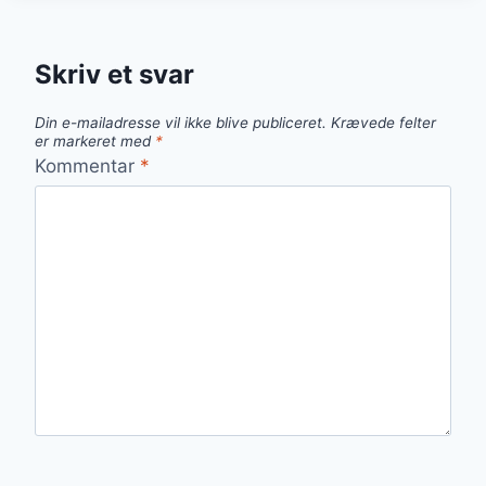
MED
LØG
OG
Skriv et svar
BALSAMICO
Din e-mailadresse vil ikke blive publiceret.
Krævede felter
er markeret med
*
Kommentar
*