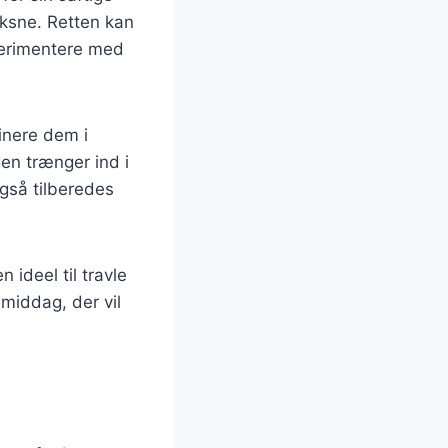
oksne. Retten kan
sperimentere med
inere dem i
gen trænger ind i
også tilberedes
n ideel til travle
middag, der vil