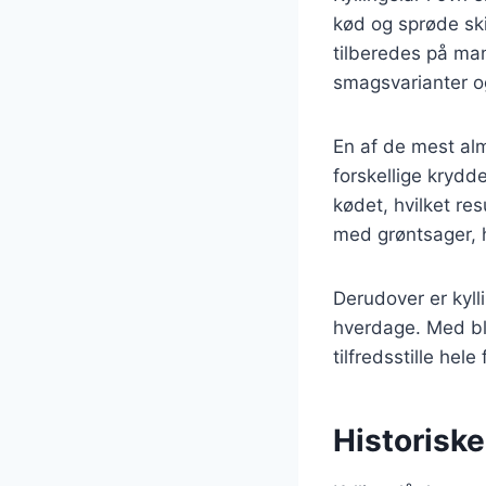
kød og sprøde ski
tilberedes på man
smagsvarianter og
En af de mest alm
forskellige krydde
kødet, hvilket re
med grøntsager, 
Derudover er kylli
hverdage. Med bl
tilfredsstille hele
Historiske