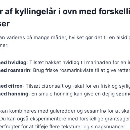
r af kyllingelår i ovn med forskell
ser
kan varieres på mange måder, hvilket gør det til en alsidi
ner:
med hvidløg
: Tilsæt hakket hvidløg til marinaden for en 
med rosmarin
: Brug friske rosmarinkviste til at give rett
med citron
: Tilsæt citronsaft og -skal for en frisk og syrl
med honning
: En smule honning kan give en dejlig sødme 
r kan kombineres med gulerødder og sesamfrø for at ska
Du kan også eksperimentere med forskellige grøntsager 
rfrugter for at tilføje flere teksturer og smagsnuancer.