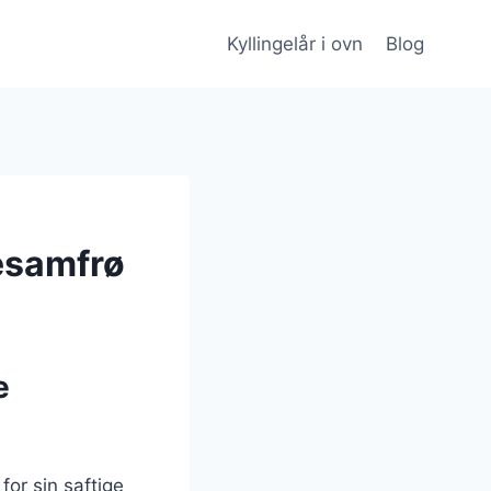
Kyllingelår i ovn
Blog
sesamfrø
e
for sin saftige