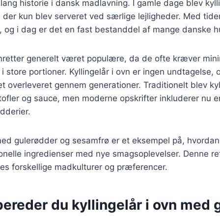
 lang historie i dansk madlavning. I gamle dage blev kyll
 der kun blev serveret ved særlige lejligheder. Med tiden
t, og i dag er det en fast bestanddel af mange danske 
nretter generelt været populære, da de ofte kræver min
 i store portioner. Kyllingelår i ovn er ingen undtagelse
et overleveret gennem generationer. Traditionelt blev kyl
ofler og sauce, men moderne opskrifter inkluderer nu en
dderier.
n med gulerødder og sesamfrø er et eksempel på, hvorda
onelle ingredienser med nye smagsoplevelser. Denne ret
sses forskellige madkulturer og præferencer.
ereder du kyllingelår i ovn med 