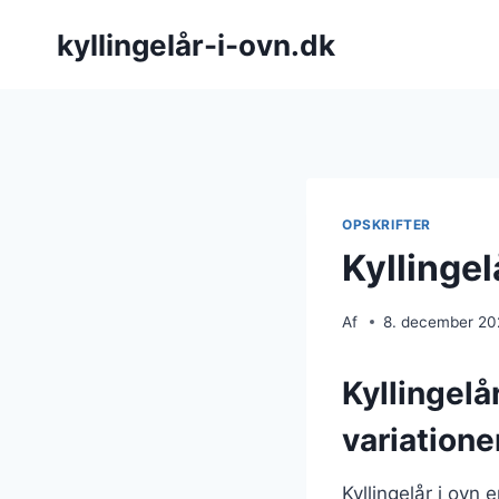
Fortsæt
kyllingelår-i-ovn.dk
til
indhold
OPSKRIFTER
Kyllinge
Af
8. december 2
Kyllingelå
variatione
Kyllingelår i ovn 