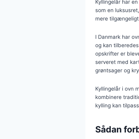
Kyllingelår har en
som en luksusret,
mere tilgængelig
I Danmark har ov
og kan tilberedes
opskrifter er blev
serveret med kart
grøntsager og kry
Kyllingelår i ov
kombinere traditi
kylling kan tilpa
Sådan forb