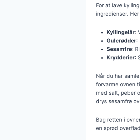
For at lave kylli
ingredienser. Her
Kyllingelår
: 
Gulerødder
:
Sesamfrø
: R
Krydderier
: 
Når du har samle
forvarme ovnen ti
med salt, peber o
drys sesamfrø ove
Bag retten i ovnen
en sprød overflad