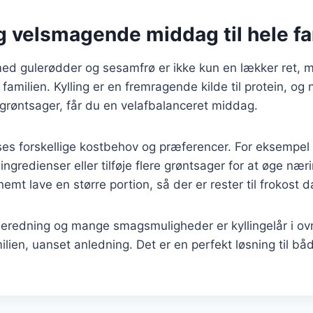
g velsmagende middag til hele fa
 med gulerødder og sesamfrø er ikke kun en lækker ret,
familien. Kylling er en fremragende kilde til protein, og
røntsager, får du en velafbalanceret middag.
ses forskellige kostbehov og præferencer. For eksempel
ngredienser eller tilføje flere grøntsager for at øge nær
mt lave en større portion, så der er rester til frokost d
beredning og mange smagsmuligheder er kyllingelår i ovn
ilien, uanset anledning. Det er en perfekt løsning til b