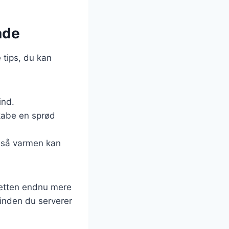
ade
e tips, du kan
ind.
skabe en sprød
e, så varmen kan
 retten endnu mere
, inden du serverer