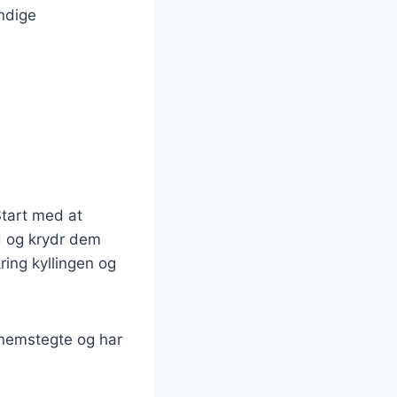
endige
Start med at
ad og krydr dem
ring kyllingen og
ennemstegte og har