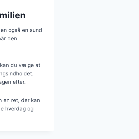
milien
 men også en sund
 når den
 kan du vælge at
ingsindholdet.
agen efter.
 en ret, der kan
åde hverdag og