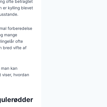
ing ofte betragtet
 er kylling blevet
husstande.
imal forberedelse
, og mange
lingelår ofte
 bred vifte af
n man kan
 viser, hvordan
gulerødder