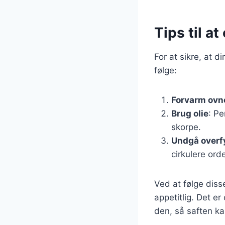
Tips til a
For at sikre, at d
følge:
Forvarm ovn
Brug olie
: Pe
skorpe.
Undgå overf
cirkulere orde
Ved at følge diss
appetitlig. Det er
den, så saften ka