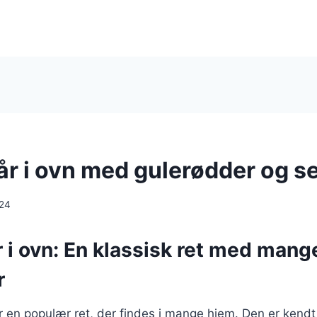
lår i ovn med gulerødder og 
024
r i ovn: En klassisk ret med mang
r
er en populær ret, der findes i mange hjem. Den er kendt 