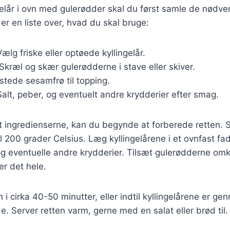
ngelår i ovn med gulerødder skal du først samle de nødv
 er en liste over, hvad du skal bruge:
Vælg friske eller optøede kyllingelår.
 Skræl og skær gulerødderne i stave eller skiver.
istede sesamfrø til topping.
Salt, peber, og eventuelt andre krydderier efter smag.
t ingredienserne, kan du begynde at forberede retten. 
l 200 grader Celsius. Læg kyllingelårene i et ovnfast f
g eventuelle andre krydderier. Tilsæt gulerødderne omk
r det hele.
 i cirka 40-50 minutter, eller indtil kyllingelårene er g
e. Server retten varm, gerne med en salat eller brød til.