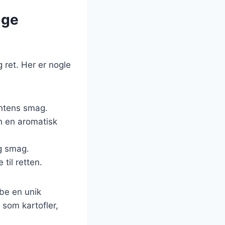
ige
g ret. Her er nogle
intens smag.
en en aromatisk
ig smag.
til retten.
be en unik
som kartofler,