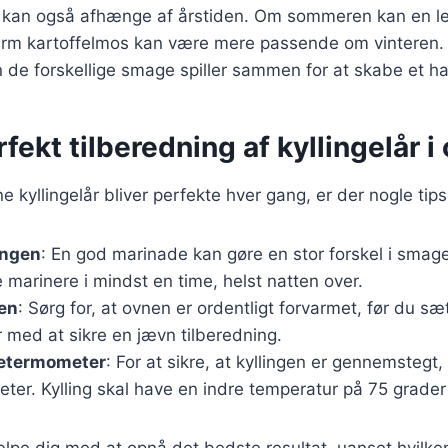
ør kan også afhænge af årstiden. Om sommeren kan en le
arm kartoffelmos kan være mere passende om vinteren. D
 de forskellige smage spiller sammen for at skabe et h
rfekt tilberedning af kyllingelår i
ine kyllingelår bliver perfekte hver gang, er der nogle tip
ingen
: En god marinade kan gøre en stor forskel i smag
e marinere i mindst en time, helst natten over.
en
: Sørg for, at ovnen er ordentligt forvarmet, før du sæt
 med at sikre en jævn tilberedning.
getermometer
: For at sikre, at kyllingen er gennemstegt
er. Kylling skal have en indre temperatur på 75 grader
ælpe dig med at opnå det bedste resultat, uanset hvilken