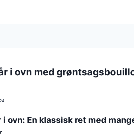
lår i ovn med grøntsagsbouill
024
r i ovn: En klassisk ret med mang
r