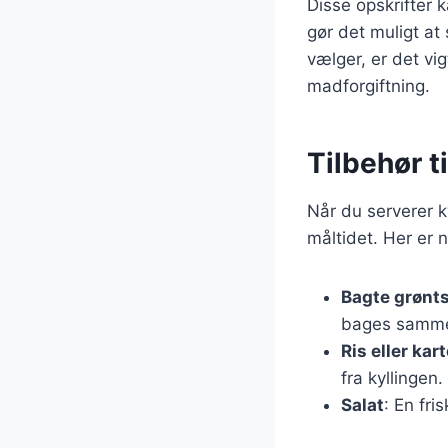
Disse opskrifter 
gør det muligt at
vælger, er det vig
madforgiftning.
Tilbehør t
Når du serverer ky
måltidet. Her er 
Bagte grønt
bages sammen
Ris eller kar
fra kyllingen.
Salat
: En fri