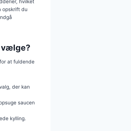
derier, hvilket
 opskrift du
 undgå
n vælge?
 for at fuldende
valg, der kan
at opsuge saucen
ede kylling.