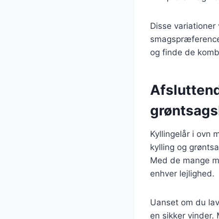
Disse variationer 
smagspræferencer.
og finde de kombi
Afsluttend
grøntsags
Kyllingelår i ovn
kylling og grøntsa
Med de mange muli
enhver lejlighed.
Uanset om du lave
en sikker vinder. 