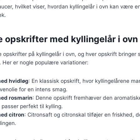
aucer, hvilket viser, hvordan kyllingelår i ovn kan være 
æk.
e opskrifter med kyllingelår i ovn
e opskrifter på kyllingelår i ovn, og hver opskrift bringer
 Her er nogle populære variationer:
med hvidløg
: En klassisk opskrift, hvor kyllingelårene m
ivenolie for en intens smag.
med rosmarin
: Denne opskrift fremhæver den aromatisk
passer perfekt til kylling.
med citron
: Citronsaft og citronskal tilføjer en friskhed, 
lingen.