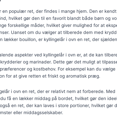
er en populær ret, der findes i mange hjem. Den er kendt 
nd, hvilket gør den til en favorit blandt både børn og v
ge forskellige måder, hvilket giver mulighed for at ek
nser. Uanset om du vælger at tilberede dem med krydde
n lækker bouillon, er kyllingelår i ovn en ret, der sjælden
talende aspekter ved kyllingelår i ovn er, at de kan tilb
krydderier og marinader. Dette gør det muligt at tilpasse 
præferencer og kostbehov. For eksempel kan du vælge at
ron for at give retten et friskt og aromatisk præg.
gelår i ovn en ret, der er relativt nem at forberede. Med
du få en lækker middag på bordet, hvilket gør den ideel t
gså en ret, der kan laves i store portioner, hvilket gør d
ster eller middagsselskaber.