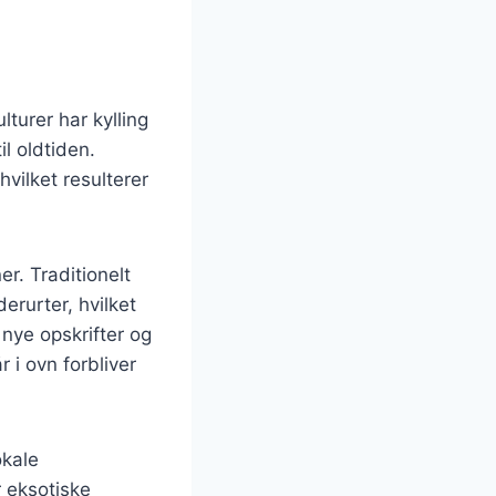
lturer har kylling
il oldtiden.
vilket resulterer
r. Traditionelt
erurter, hvilket
nye opskrifter og
i ovn forbliver
okale
 eksotiske