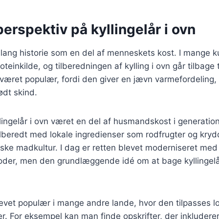
perspektiv på kyllingelår i ovn
n lang historie som en del af menneskets kost. I mange ku
oteinkilde, og tilberedningen af kylling i ovn går tilbage t
ret populær, fordi den giver en jævn varmefordeling, h
ødt skind.
lingelår i ovn været en del af husmandskost i generatione
tilberedt med lokale ingredienser som rodfrugter og krydd
ske madkultur. I dag er retten blevet moderniseret med 
der, men den grundlæggende idé om at bage kyllingelår 
evet populær i mange andre lande, hvor den tilpasses l
 For eksempel kan man finde opskrifter, der inkluderer