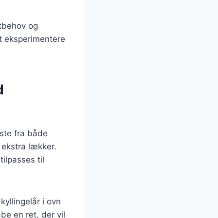
ostbehov og
at eksperimentere
d
dste fra både
 ekstra lækker.
ilpasses til
yllingelår i ovn
be en ret, der vil