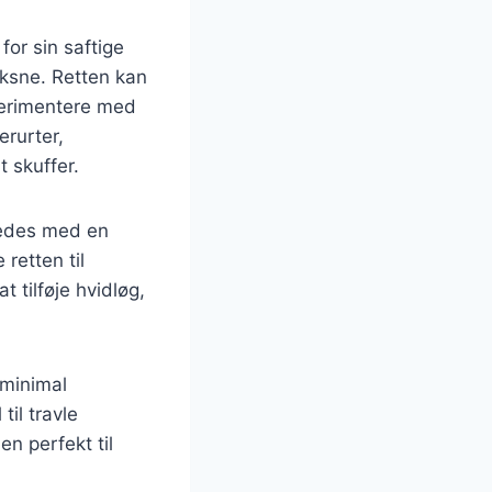
for sin saftige
oksne. Retten kan
sperimentere med
rurter,
t skuffer.
eredes med en
retten til
 tilføje hvidløg,
 minimal
il travle
en perfekt til