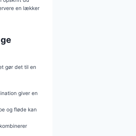
ervere en lækker
ige
t gør det til en
nation giver en
pe og fløde kan
r kombinerer