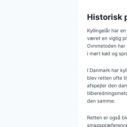
Historisk 
Kyllingelår har e
været en vigtig pr
Ovnmetoden har væ
i mørt kød og spr
I Danmark har kyl
blev retten ofte 
afspejler den dan
tilberedningsmeto
den samme.
Retten er også bl
smagspræferencer.