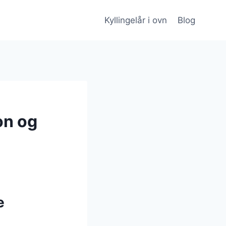
Kyllingelår i ovn
Blog
on og
e