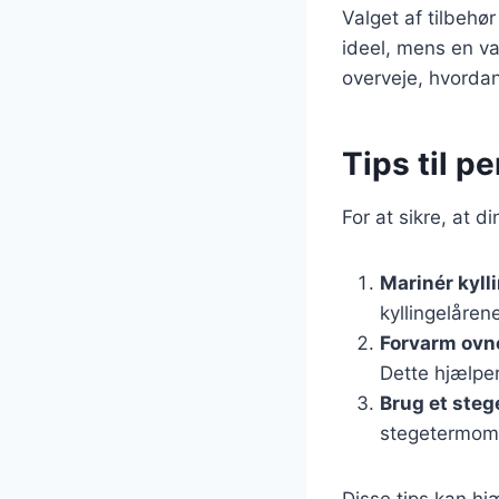
Valget af tilbeh
ideel, mens en v
overveje, hvordan
Tips til pe
For at sikre, at d
Marinér kyll
kyllingelåren
Forvarm ovn
Dette hjælper
Brug et ste
stegetermomet
Disse tips kan hj