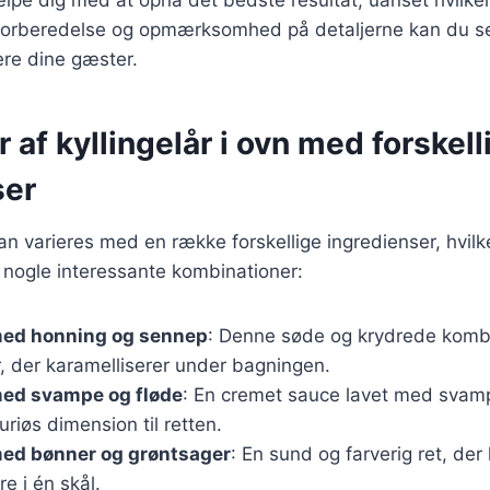
 forberedelse og opmærksomhed på detaljerne kan du s
nere dine gæster.
r af kyllingelår i ovn med forskell
ser
kan varieres med en række forskellige ingredienser, hvilke
er nogle interessante kombinationer:
 med honning og sennep
: Denne søde og krydrede kombi
, der karamelliserer under bagningen.
med svampe og fløde
: En cremet sauce lavet med svam
suriøs dimension til retten.
med bønner og grøntsager
: En sund og farverig ret, de
re i én skål.