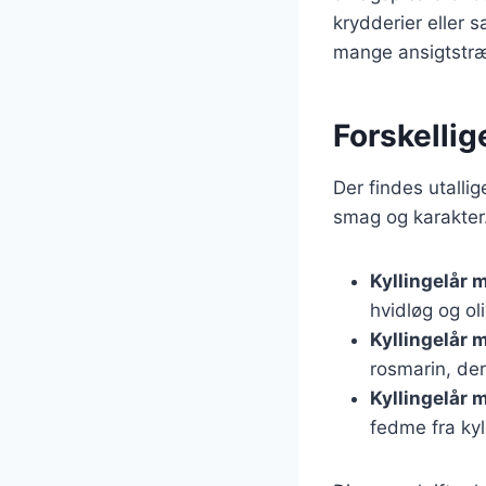
krydderier eller s
mange ansigtstr
Forskellig
Der findes utallig
smag og karakter.
Kyllingelår 
hvidløg og ol
Kyllingelår 
rosmarin, der 
Kyllingelår 
fedme fra kyl