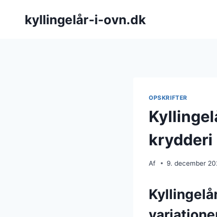
Fortsæt
kyllingelår-i-ovn.dk
til
indhold
OPSKRIFTER
Kyllinge
krydderi
Af
9. december 2
Kyllingelå
variatione