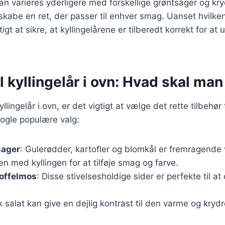
kan varieres yderligere med forskellige grøntsager og kryd
 skabe en ret, der passer til enhver smag. Uanset hvilken
tigt at sikre, at kyllingelårene er tilberedt korrekt for at
il kyllingelår i ovn: Hvad skal ma
llingelår i ovn, er det vigtigt at vælge det rette tilbehør
nogle populære valg:
sager
: Gulerødder, kartofler og blomkål er fremragende 
 med kyllingen for at tilføje smag og farve.
toffelmos
: Disse stivelsesholdige sider er perfekte til 
sk salat kan give en dejlig kontrast til den varme og krydr