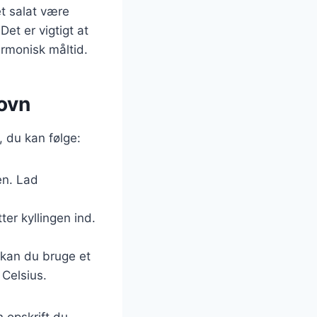
t salat være
et er vigtigt at
armonisk måltid.
 ovn
s, du kan følge:
en. Lad
ter kyllingen ind.
, kan du bruge et
 Celsius.
 opskrift du