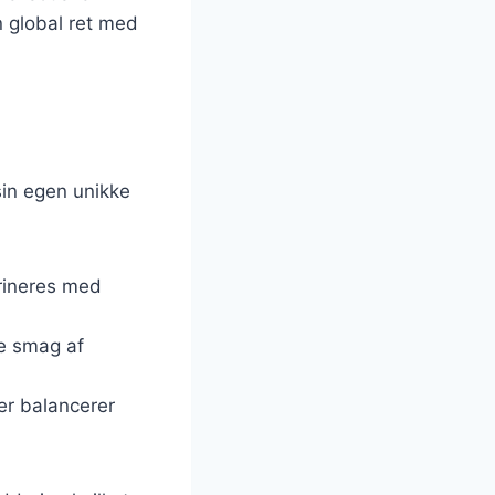
en global ret med
 sin egen unikke
arineres med
e smag af
der balancerer