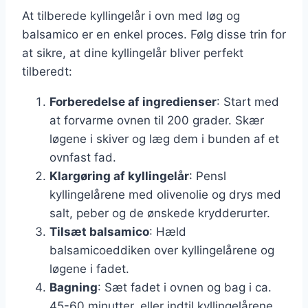
At tilberede kyllingelår i ovn med løg og
balsamico er en enkel proces. Følg disse trin for
at sikre, at dine kyllingelår bliver perfekt
tilberedt:
Forberedelse af ingredienser
: Start med
at forvarme ovnen til 200 grader. Skær
løgene i skiver og læg dem i bunden af et
ovnfast fad.
Klargøring af kyllingelår
: Pensl
kyllingelårene med olivenolie og drys med
salt, peber og de ønskede krydderurter.
Tilsæt balsamico
: Hæld
balsamicoeddiken over kyllingelårene og
løgene i fadet.
Bagning
: Sæt fadet i ovnen og bag i ca.
45-60 minutter, eller indtil kyllingelårene