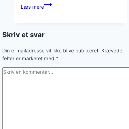
Kyllingelår
Læs mere
i
ovn
med
Skriv et svar
rosmarin
og
Din e-mailadresse vil ikke blive publiceret.
citron
Krævede
felter er markeret med
*