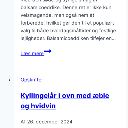
balsamicoeddike. Denne ret er ikke kun
velsmagende, men også nem at
forberede, hvilket gør den til et populært
valg til både hverdagsmåltider og festlige
lejligheder. Balsamicoeddiken tilføjer en…
Kyllingelår
Læs mere
i
ovn
med
Opskrifter
balsamico
og
Kyllingelår i ovn med æble
ris
og hvidvin
Af
26. december 2024