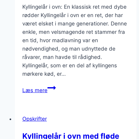
Kyllingelår i ovn: En klassisk ret med dybe
rødder Kyllingelår i ovn er en ret, der har
været elsket i mange generationer. Denne
enkle, men velsmagende ret stammer fra
en tid, hvor madlavning var en
nødvendighed, og man udnyttede de
råvarer, man havde til rådighed.
Kyllingelår, som er en del af kyllingens
mørkere kød, er…
Kyllingelår
Læs mere
i
ovn
med
Opskrifter
æble
og
Kyllingelår i ovn med fløde
hvidvin