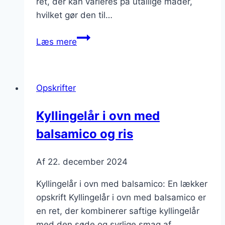
ret, der kan varieres på utallige måder,
hvilket gør den til…
Kyllingelår
Læs mere
i
ovn
med
Opskrifter
tomatsauce
og
Kyllingelår i ovn med
peberfrugt
balsamico og ris
Af
22. december 2024
Kyllingelår i ovn med balsamico: En lækker
opskrift Kyllingelår i ovn med balsamico er
en ret, der kombinerer saftige kyllingelår
med den søde og syrlige smag af