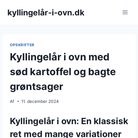
Fortsæt
kyllingelår-i-ovn.dk
til
indhold
OPSKRIFTER
Kyllingelår i ovn med
sød kartoffel og bagte
grøntsager
Af
11. december 2024
Kyllingelår i ovn: En klassisk
ret med mange variationer