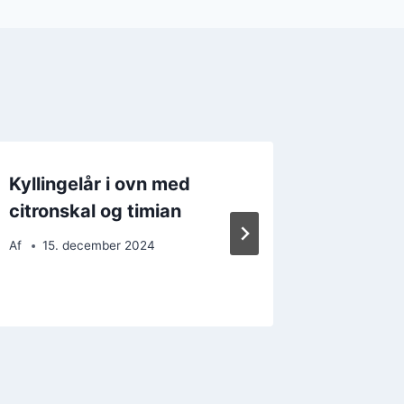
Kyllingelår i ovn med
Kylling
citronskal og timian
citron
Af
15. december 2024
Af
21. 