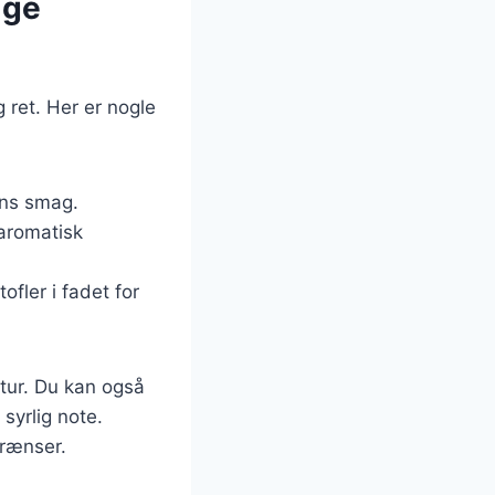
ige
g ret. Her er nogle
tens smag.
 aromatisk
fler i fadet for
tur. Du kan også
syrlig note.
grænser.