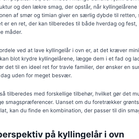
ruktur og den lækre smag, der opstår, når kyllingelårene 
nen af smør og timian giver en særlig dybde til retten
et er en ret, der kan tilberedes til både hverdag og fest
ige måder.
ordele ved at lave kyllingelår i ovn er, at det kræver min
kan blot krydre kyllingelårene, lægge dem i et fad og l
r det til en ideel ret for travle familier, der ønsker en s
dag uden for meget besvær.
så tilberedes med forskellige tilbehør, hvilket gør det mu
llige smagspræferencer. Uanset om du foretrækker grønts
alat, kan du finde en kombination, der passer til din sma
perspektiv på kyllingelår i ovn