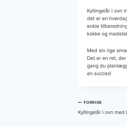
Kyllingelår i ovn
det er en hverdag
enkle tilberednin
kokke og madelsk
Med sin rige smag 
Det er en ret, d
gang du planlægger
en succes!
Indlægsnavi
FORRIGE
Kyllingelår i ovn me