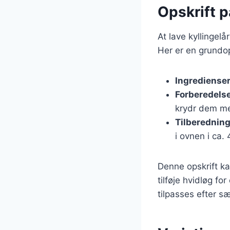
Opskrift p
At lave kyllingel
Her er en grundop
Ingrediense
Forberedels
krydr dem me
Tilberednin
i ovnen i ca.
Denne opskrift ka
tilføje hvidløg fo
tilpasses efter s