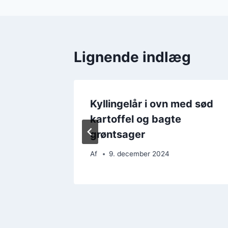
Lignende indlæg
ed
Kyllingelår i ovn med sød
amfrø
kartoffel og bagte
grøntsager
Af
9. december 2024