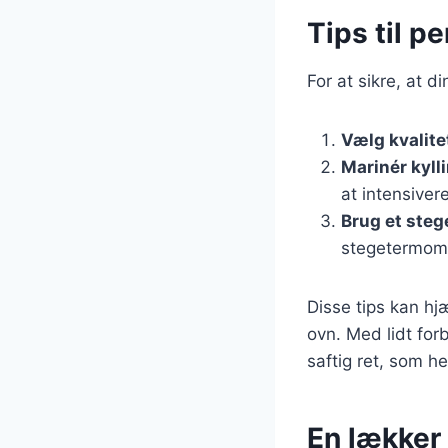
Tips til pe
For at sikre, at d
Vælg kvalit
Marinér kyll
at intensive
Brug et ste
stegetermomet
Disse tips kan hj
ovn. Med lidt fo
saftig ret, som he
En lækker 