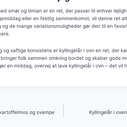
 med smør og timian er en ret, der passer til enhver lejl
smiddag eller en festlig sammenkomst, vil denne ret al
g og de mange variationsmuligheder gør den til en favor
ere.
og saftige konsistens er kyllingelår i ovn en ret, der ka
er bringer folk sammen omkring bordet og skaber gode m
 en middag, overvej at lave kyllingelår i ovn – det vil he
gation
d kartoffelmos og svampe
Kyllingelår i ov