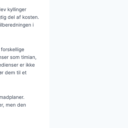
ev kyllinger
ig del af kosten.
ilberedningen i
forskellige
nser som timian,
dienser er ikke
 dem til et
 madplaner.
er, men den