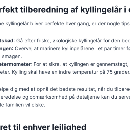
rfekt tilberedning af kyllingelår i
ine kyllingelår bliver perfekte hver gang, er der nogle tip
etskød
: Gå efter friske, økologiske kyllingelår for den b
ingen
: Overvej at marinere kyllingelårene i et par timer f
re smagen.
getermometer
: For at sikre, at kyllingen er gennemstegt
er. Kylling skal have en indre temperatur på 75 grader
ælpe dig med at opnå det bedste resultat, når du tilbered
rberedelse og opmærksomhed på detaljerne kan du serv
le familien vil elske.
ret til enhver lejlighed