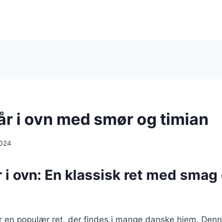
år i ovn med smør og timian
2024
r i ovn: En klassisk ret med smag
 er en populær ret, der findes i mange danske hjem. Denn