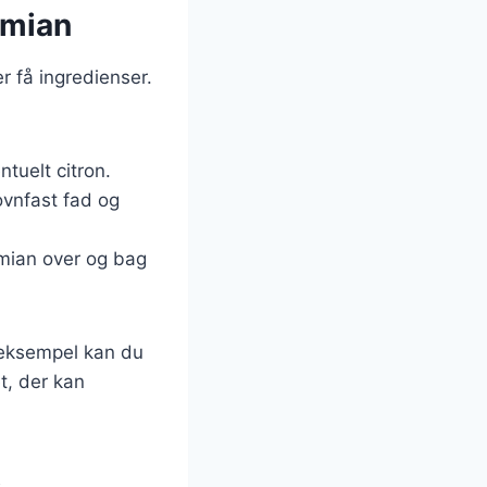
imian
r få ingredienser.
ntuelt citron.
ovnfast fad og
imian over og bag
r eksempel kan du
et, der kan