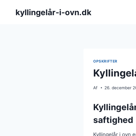
Fortsæt
kyllingelår-i-ovn.dk
til
indhold
OPSKRIFTER
Kyllingel
Af
26. december 
Kyllingelå
saftighed
Kyllingelår i ovn