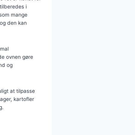
tilberedes i
, som mange
, og den kan
imal
ade ovnen gøre
und og
ligt at tilpasse
ager, kartofler
g.