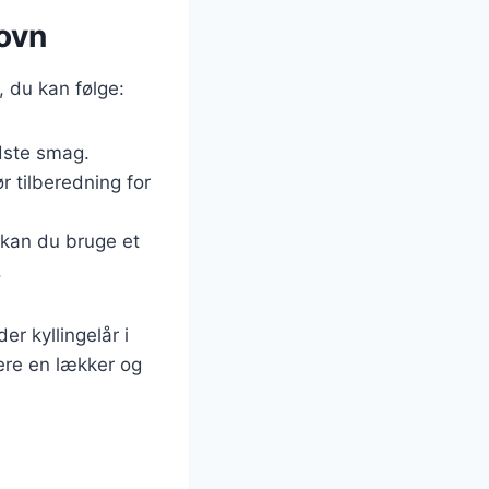
 ovn
s, du kan følge:
edste smag.
ør tilberedning for
, kan du bruge et
.
er kyllingelår i
ere en lækker og