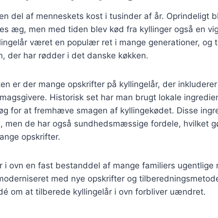
en del af menneskets kost i tusinder af år. Oprindeligt bl
es æg, men med tiden blev kød fra kyllinger også en vigt
lingelår været en populær ret i mange generationer, og t
on, der har rødder i det danske køkken.
en er der mange opskrifter på kyllingelår, der inkluderer 
magsgivere. Historisk set har man brugt lokale ingredie
øg for at fremhæve smagen af kyllingekødet. Disse ingre
 men de har også sundhedsmæssige fordele, hvilket gør
ange opskrifter.
lår i ovn en fast bestanddel af mange familiers ugentlige
 moderniseret med nye opskrifter og tilberedningsmetod
 om at tilberede kyllingelår i ovn forbliver uændret.