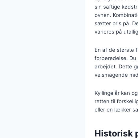
sin saftige kødst
ovnen. Kombinatio
sætter pris på. D
varieres på utall
En af de største f
forberedelse. Du 
arbejdet. Dette gø
velsmagende mid
Kyllingelår kan og
retten til forske
eller en lækker s
Historisk 