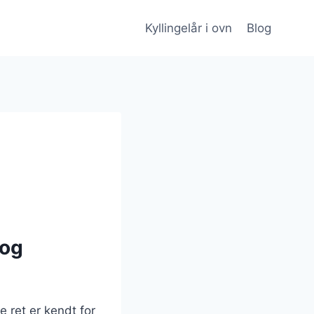
Kyllingelår i ovn
Blog
 og
e ret er kendt for