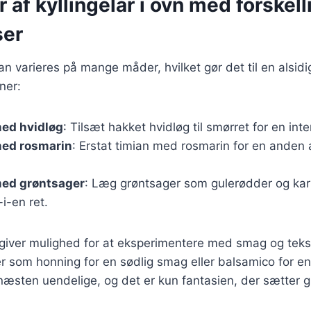
r af kyllingelår i ovn med forskell
ser
kan varieres på mange måder, hvilket gør det til en alsidi
ner:
med hvidløg
: Tilsæt hakket hvidløg til smørret for en in
med rosmarin
: Erstat timian med rosmarin for en anden
med grøntsager
: Læg grøntsager som gulerødder og karto
-i-en ret.
 giver mulighed for at eksperimentere med smag og teks
ser som honning for en sødlig smag eller balsamico for en 
næsten uendelige, og det er kun fantasien, der sætter 