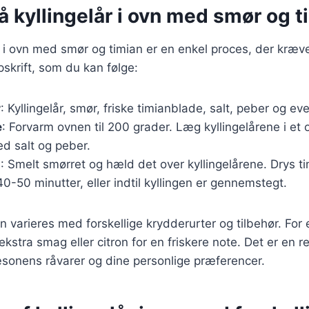
å kyllingelår i ovn med smør og t
år i ovn med smør og timian er en enkel proces, der kræve
skrift, som du kan følge:
r
: Kyllingelår, smør, friske timianblade, salt, peber og eve
e
: Forvarm ovnen til 200 grader. Læg kyllingelårene i et 
d salt og peber.
g
: Smelt smørret og hæld det over kyllingelårene. Drys t
 40-50 minutter, eller indtil kyllingen er gennemstegt.
n varieres med forskellige krydderurter og tilbehør. Fo
r ekstra smag eller citron for en friskere note. Det er en r
æsonens råvarer og dine personlige præferencer.