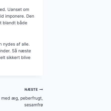
ighed. Uanset om
tid imponere. Den
it blandt både
n nydes af alle.
inder. Så næste
lt sikkert blive
NÆSTE
en med æg, peberfrugt,
sesamfrø