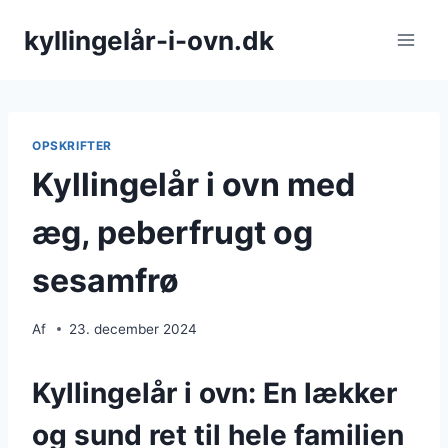
Fortsæt
kyllingelår-i-ovn.dk
til
indhold
OPSKRIFTER
Kyllingelår i ovn med
æg, peberfrugt og
sesamfrø
Af
23. december 2024
Kyllingelår i ovn: En lækker
og sund ret til hele familien