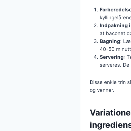
Forberedelse
kyllingelåren
Indpakning 
at baconet dæ
Bagning
: Læ
40-50 minutte
Servering
: T
serveres. De 
Disse enkle trin 
og venner.
Variatione
ingredien