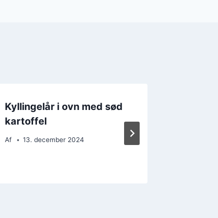
Kyllingelår i ovn med sød
Kylling
kartoffel
tomats
Af
13. december 2024
Af
18. 