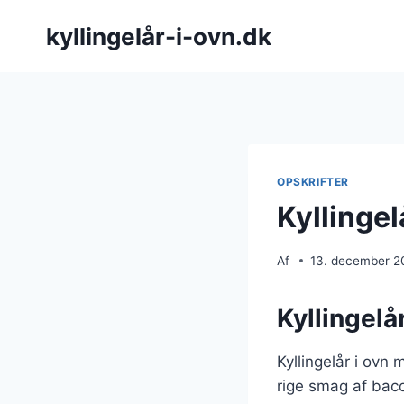
Fortsæt
kyllingelår-i-ovn.dk
til
indhold
OPSKRIFTER
Kyllingel
Af
13. december 2
Kyllingelå
Kyllingelår i ovn
rige smag af bacon