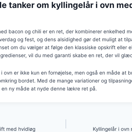
e tanker om kyllingelår i ovn m
 med bacon og chili er en ret, der kombinerer enkelhed 
verdag og fest, og dens alsidighed gør det muligt at tilp
et om du vælger at følge den klassiske opskrift eller 
ngredienser, vil du med garanti skabe en ret, der vil gl
år i ovn er ikke kun en fornøjelse, men også en måde at b
kring bordet. Med de mange variationer og tilpasninger
e en ny måde at nyde denne lækre ret på.
gation
rift med hvidløg
Kyllingelår i ov