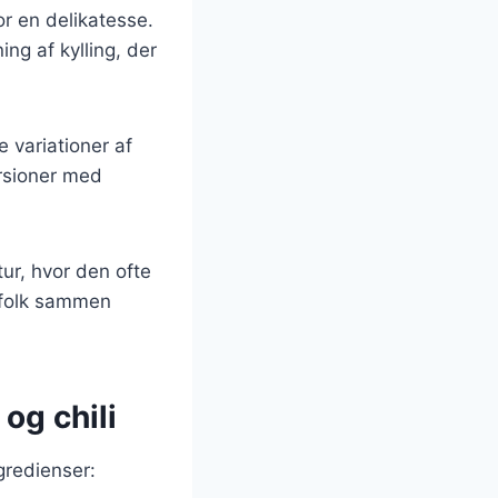
or en delikatesse.
ng af kylling, der
 variationer af
ersioner med
tur, hvor den ofte
r folk sammen
 og chili
gredienser: