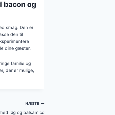
ed bacon og
med smag. Den er
asse den til
eksperimentere
æde dine gæster.
ringe familie og
, der er mulige,
NÆSTE
n med løg og balsamico