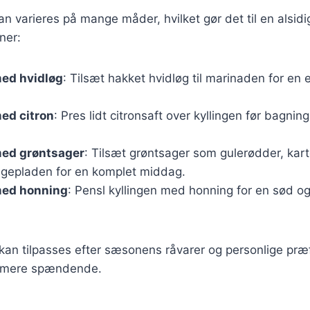
kan varieres på mange måder, hvilket gør det til en alsidi
ner:
med hvidløg
: Tilsæt hakket hvidløg til marinaden for en
med citron
: Pres lidt citronsaft over kyllingen før bagning
med grøntsager
: Tilsæt grøntsager som gulerødder, karto
bagepladen for en komplet middag.
med honning
: Pensl kyllingen med honning for en sød o
 kan tilpasses efter sæsonens råvarer og personlige præf
u mere spændende.