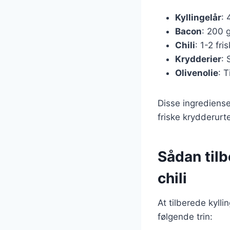
Kyllingelår
: 
Bacon
: 200 g
Chili
: 1-2 fr
Krydderier
: 
Olivenolie
: T
Disse ingrediense
friske krydderurt
Sådan tilb
chili
At tilberede kylli
følgende trin: