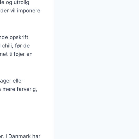
e og utrolig
der vil imponere
de opskrift
chili, før de
et tilføjer en
ager eller
n mere farverig,
er. I Danmark har