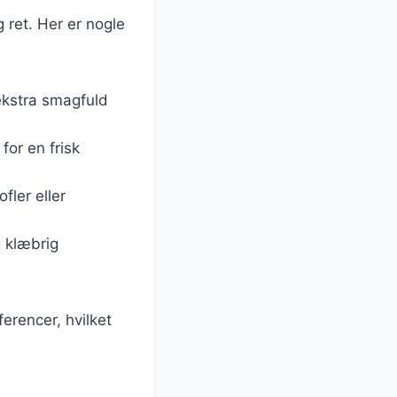
g ret. Her er nogle
 ekstra smagfuld
 for en frisk
fler eller
g klæbrig
erencer, hvilket