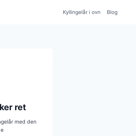
Kyllingelår i ovn
Blog
ker ret
lingelår med den
de