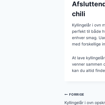
Afsluttend
chili
Kyllingelår i ovn
perfekt til både h
enhver smag. Uans
med forskellige i
At lave kyllingel
venner sammen om
kan du altid find
Indlægsnavi
FORRIGE
Kyllingelår i ovn opsk