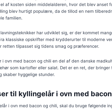
del af kosten siden middelalderen, hvor det blev anset f
ling blev hurtigt populære, da de tillod en nem tilberedni
le familien.
lavningsteknikker har udviklet sig, er der kommet mange
. Fra klassiske opskrifter med krydderurter til moderne v
ar retten tilpasset sig tidens smag og præferencer.
lår i ovn med bacon og chili en del af den danske madkul
ehør som kartofler eller salat. Det er en ret, der bringe
g skaber hyggelige stunder.
er til kyllingelår i ovn med bacon
ngelår i ovn med bacon og chili, skal du bruge følgende in