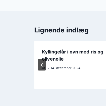
Lignende indlæg
ed
Kyllingelår i ovn med ris og
nep
olivenolie
Af
14. december 2024