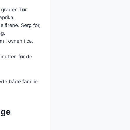
 grader. Tør
aprika.
elårene. Sørg for,
ag.
 i ovnen i ca.
inutter, før de
læde både familie
ige