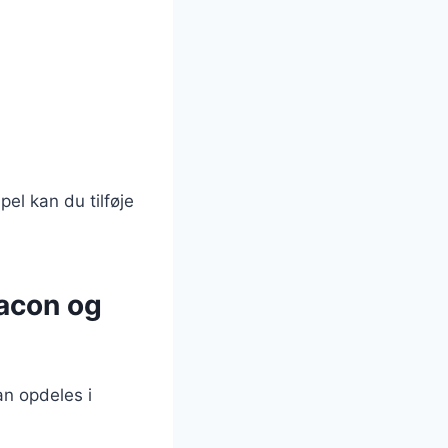
el kan du tilføje
bacon og
an opdeles i