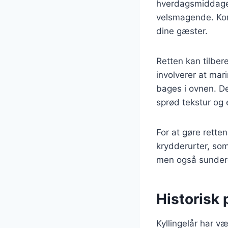
hverdagsmiddage o
velsmagende. Kom
dine gæster.
Retten kan tilbe
involverer at mari
bages i ovnen. Det
sprød tekstur og 
For at gøre retten
krydderurter, som
men også sunder
Historisk 
Kyllingelår har v