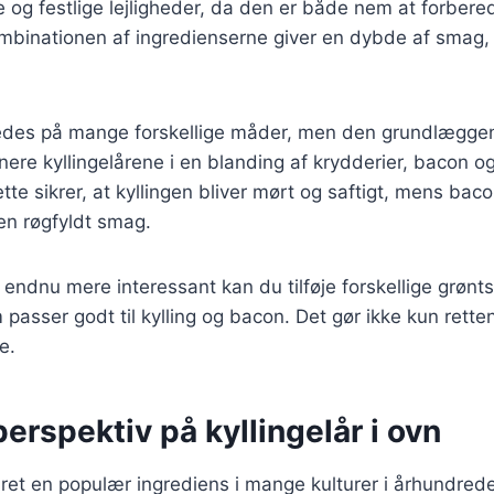
g festlige lejligheder, da den er både nem at forbered
binationen af ingredienserne giver en dybde af smag, 
redes på mange forskellige måder, men den grundlæggen
nere kyllingelårene i en blanding af krydderier, bacon og 
te sikrer, at kyllingen bliver mørt og saftigt, mens bacon
en røgfyldt smag.
 endnu mere interessant kan du tilføje forskellige grønts
 passer godt til kylling og bacon. Det gør ikke kun rette
e.
perspektiv på kyllingelår i ovn
æret en populær ingrediens i mange kulturer i århundred