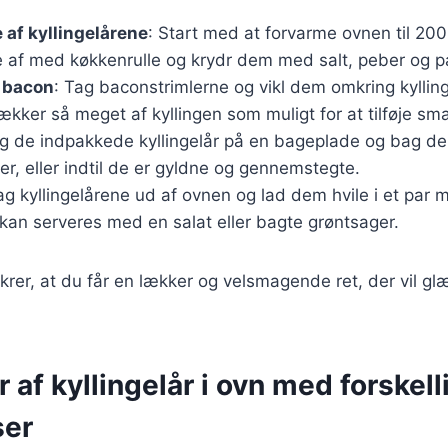
 af kyllingelårene
: Start med at forvarme ovnen til 200
e af med køkkenrulle og krydr dem med salt, peber og p
i bacon
: Tag baconstrimlerne og vikl dem omkring kylling
kker så meget af kyllingen som muligt for at tilføje sm
g de indpakkede kyllingelår på en bageplade og bag dem
r, eller indtil de er gyldne og gennemstegte.
ag kyllingelårene ud af ovnen og lad dem hvile i et par m
kan serveres med en salat eller bagte grøntsager.
sikrer, at du får en lækker og velsmagende ret, der vil g
r af kyllingelår i ovn med forskell
ser