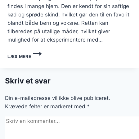
findes i mange hjem. Den er kendt for sin saftige
kød og sprøde skind, hvilket gør den til en favorit
blandt både børn og voksne. Retten kan
tilberedes på utallige måder, hvilket giver
mulighed for at eksperimentere med…
KYLLINGELÅR
LÆS MERE
I
OVN
MED
TIMIAN
Skriv et svar
OG
GRØNTSAGER
Din e-mailadresse vil ikke blive publiceret.
Krævede felter er markeret med
*