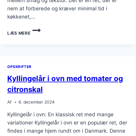
mellem smag og tekstur. Det er en ret, der er
nem at forberede og kræver minimal tid i
køkkenet,…
KYLLINGELÅR
LÆS MERE
I
OVN
MED
KARTOFLER
OPSKRIFTER
Kyllingelår i ovn med tomater og
citronskal
Af
6. december 2024
Kyllingelår i ovn: En klassisk ret med mange
variationer Kyllingelår i ovn er en populær ret, der
findes i mange hjem rundt om i Danmark. Denne