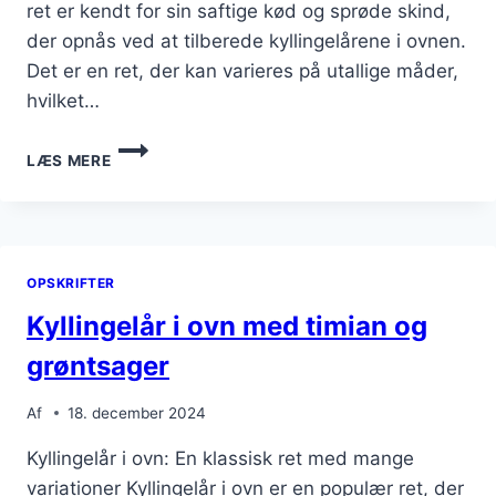
ret er kendt for sin saftige kød og sprøde skind,
der opnås ved at tilberede kyllingelårene i ovnen.
Det er en ret, der kan varieres på utallige måder,
hvilket…
KYLLINGELÅR
LÆS MERE
I
OVN
MED
TOMATER
OG
OPSKRIFTER
CITRONSKAL
Kyllingelår i ovn med timian og
grøntsager
Af
18. december 2024
Kyllingelår i ovn: En klassisk ret med mange
variationer Kyllingelår i ovn er en populær ret, der