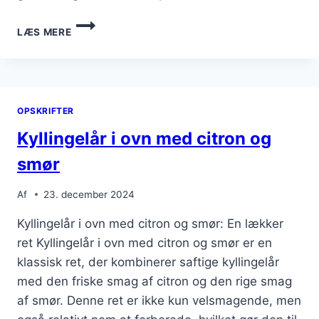
KYLLINGELÅR
LÆS MERE
I
OVN
MED
SØD
KARTOFFEL
OPSKRIFTER
OG
BAGTE
Kyllingelår i ovn med citron og
GRØNTSAGER
smør
Af
23. december 2024
Kyllingelår i ovn med citron og smør: En lækker
ret Kyllingelår i ovn med citron og smør er en
klassisk ret, der kombinerer saftige kyllingelår
med den friske smag af citron og den rige smag
af smør. Denne ret er ikke kun velsmagende, men