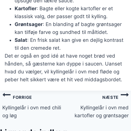
opsuge den lækre sauce.
Kartofler
: Bagte eller kogte kartofler er et
klassisk valg, der passer godt til kylling.
Grøntsager
: En blanding af bagte grøntsager
kan tilføje farve og sundhed til måltidet.
Salat
: En frisk salat kan give en dejlig kontrast
til den cremede ret.
Det er også en god idé at have noget brød ved
hånden, så gæsterne kan dyppe i saucen. Uanset
hvad du vælger, vil kyllingelår i ovn med fløde og
peber helt sikkert være et hit ved middagsbordet.
Indlægsnavigation
FORRIGE
NÆSTE
Kyllingelår i ovn med chili
Kyllingelår i ovn med
og løg
kartofler og grøntsager