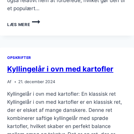
også relativt nem at forberede, hvilket gør den til
et populært…
KYLLINGELÅR
LÆS MERE
I
OVN
MED
CITRON
OG
OPSKRIFTER
SMØR
Kyllingelår i ovn med kartofler
Af
21. december 2024
Kyllingelår i ovn med kartofler: En klassisk ret
Kyllingelår i ovn med kartofler er en klassisk ret,
der er elsket af mange danskere. Denne ret
kombinerer saftige kyllingelår med sprøde
kartofler, hvilket skaber en perfekt balance