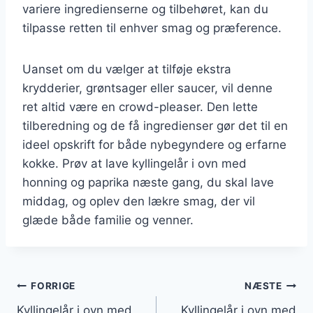
variere ingredienserne og tilbehøret, kan du
tilpasse retten til enhver smag og præference.
Uanset om du vælger at tilføje ekstra
krydderier, grøntsager eller saucer, vil denne
ret altid være en crowd-pleaser. Den lette
tilberedning og de få ingredienser gør det til en
ideel opskrift for både nybegyndere og erfarne
kokke. Prøv at lave kyllingelår i ovn med
honning og paprika næste gang, du skal lave
middag, og oplev den lækre smag, der vil
glæde både familie og venner.
Indlægsnavigation
FORRIGE
NÆSTE
Kyllingelår i ovn med
Kyllingelår i ovn med