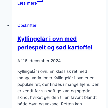
Kyllingelår
Læs mere
i
ovn
med
Opskrifter
krydderurter
og
Kyllingelår i ovn med
citron
perlespelt og sød kartoffel
Af
16. december 2024
Kyllingelår i ovn: En klassisk ret med
mange variationer Kyllingelår i ovn er en
populær ret, der findes i mange hjem. Den
er kendt for sin saftige kød og sprøde
skind, hvilket gør den til en favorit blandt
både børn og voksne. Retten kan