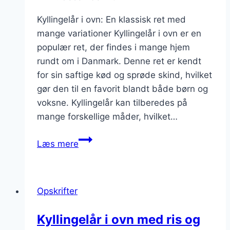
Kyllingelår i ovn: En klassisk ret med
mange variationer Kyllingelår i ovn er en
populær ret, der findes i mange hjem
rundt om i Danmark. Denne ret er kendt
for sin saftige kød og sprøde skind, hvilket
gør den til en favorit blandt både børn og
voksne. Kyllingelår kan tilberedes på
mange forskellige måder, hvilket…
Kyllingelår
Læs mere
i
ovn
med
Opskrifter
krydderi
and
Kyllingelår i ovn med ris og
citronskal