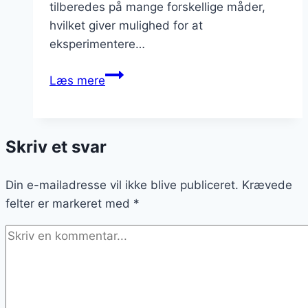
tilberedes på mange forskellige måder,
hvilket giver mulighed for at
eksperimentere…
Kyllingelår
Læs mere
i
ovn
med
Skriv et svar
perlespelt
og
Din e-mailadresse vil ikke blive publiceret.
sød
Krævede
felter er markeret med
kartoffel
*