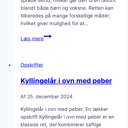
sprøde skind, hvilket gør den til en favorit
blandt både børn og voksne. Retten kan
tilberedes på mange forskellige måder,
hvilket giver mulighed for at…
Kyllingelår
Læs mere
i
ovn
med
Opskrifter
sennep
og
Kyllingelår i ovn med peber
kartoffelmos
Af
25. december 2024
Kyllingelår i ovn med peber: En lækker
opskrift Kyllingelår i ovn med peber er en
klassisk ret, der kombinerer saftige