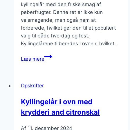
kyllingelår med den friske smag af
peberfrugter. Denne ret er ikke kun
velsmagende, men også nem at
forberede, hvilket gør den til et populært
valg til både hverdag og fest.
Kyllingelårene tilberedes i ovnen, hvilket…
Kyllingelår
Læs mere
i
ovn
med
Opskrifter
peber
Kyllingelår i ovn med
krydderi and citronskal
Af
11. december 2024