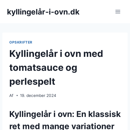
Fortsæt
kyllingelår-i-ovn.dk
til
indhold
OPSKRIFTER
Kyllingelår i ovn med
tomatsauce og
perlespelt
Af
19. december 2024
Kyllingelår i ovn: En klassisk
ret med mange variationer