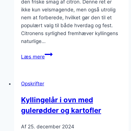
den friske smag af citron. Denne ret er
ikke kun velsmagende, men også utrolig
nem at forberede, hvilket gør den til et
populært valg til både hverdag og fest.
Citronens syrlighed fremhæver kyllingens
naturlige…
Kyllingelår
Læs mere
i
ovn
med
Opskrifter
citron
Kyllingelår i ovn med
gulerødder og kartofler
Af
25. december 2024