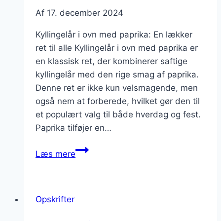
Af
17. december 2024
Kyllingelår i ovn med paprika: En lækker
ret til alle Kyllingelår i ovn med paprika er
en klassisk ret, der kombinerer saftige
kyllingelår med den rige smag af paprika.
Denne ret er ikke kun velsmagende, men
også nem at forberede, hvilket gør den til
et populært valg til både hverdag og fest.
Paprika tilføjer en…
Kyllingelår
Læs mere
i
ovn
med
Opskrifter
paprika