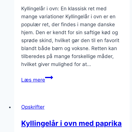
Kyllingelår i ovn: En klassisk ret med
mange variationer Kyllingelår i ovn er en
populær ret, der findes i mange danske
hjem. Den er kendt for sin saftige kød og
sprøde skind, hvilket gør den til en favorit
blandt både børn og voksne. Retten kan
tilberedes på mange forskellige måder,
hvilket giver mulighed for at…
Kyllingelår
Læs mere
i
ovn
med
Opskrifter
gulerødder
og
Kyllingelår i ovn med paprika
kartofler