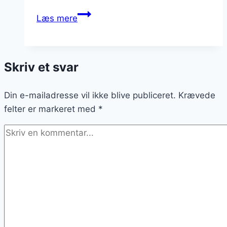
Kyllingelår
Læs mere
i
ovn
med
Skriv et svar
chili
Din e-mailadresse vil ikke blive publiceret.
Krævede
felter er markeret med
*