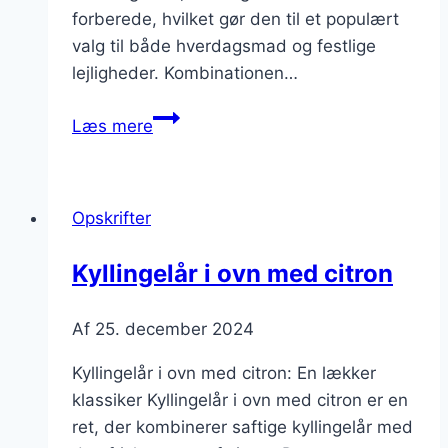
forberede, hvilket gør den til et populært
valg til både hverdagsmad og festlige
lejligheder. Kombinationen…
Kyllingelår
Læs mere
i
ovn
med
Opskrifter
fløde
og
Kyllingelår i ovn med citron
svampe
Af
25. december 2024
Kyllingelår i ovn med citron: En lækker
klassiker Kyllingelår i ovn med citron er en
ret, der kombinerer saftige kyllingelår med