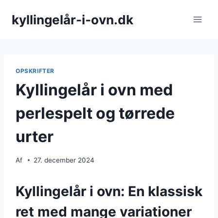
Fortsæt
kyllingelår-i-ovn.dk
til
indhold
OPSKRIFTER
Kyllingelår i ovn med
perlespelt og tørrede
urter
Af
27. december 2024
Kyllingelår i ovn: En klassisk
ret med mange variationer