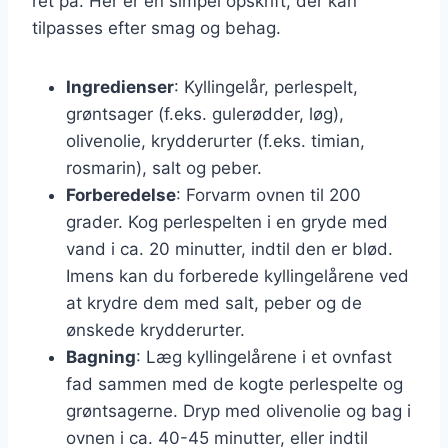
ret på. Her er en simpel opskrift, der kan
tilpasses efter smag og behag.
Ingredienser
: Kyllingelår, perlespelt,
grøntsager (f.eks. gulerødder, løg),
olivenolie, krydderurter (f.eks. timian,
rosmarin), salt og peber.
Forberedelse
: Forvarm ovnen til 200
grader. Kog perlespelten i en gryde med
vand i ca. 20 minutter, indtil den er blød.
Imens kan du forberede kyllingelårene ved
at krydre dem med salt, peber og de
ønskede krydderurter.
Bagning
: Læg kyllingelårene i et ovnfast
fad sammen med de kogte perlespelte og
grøntsagerne. Dryp med olivenolie og bag i
ovnen i ca. 40-45 minutter, eller indtil