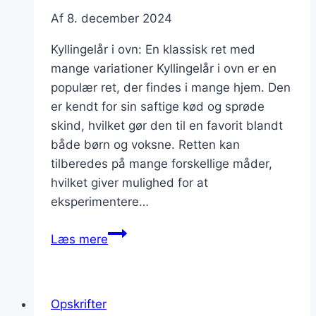
Af
8. december 2024
Kyllingelår i ovn: En klassisk ret med
mange variationer Kyllingelår i ovn er en
populær ret, der findes i mange hjem. Den
er kendt for sin saftige kød og sprøde
skind, hvilket gør den til en favorit blandt
både børn og voksne. Retten kan
tilberedes på mange forskellige måder,
hvilket giver mulighed for at
eksperimentere…
Kyllingelår
Læs mere
i
ovn
med
Opskrifter
grøntsagsbouillon