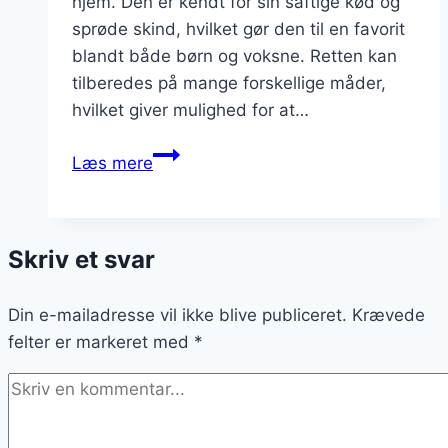
hjem. Den er kendt for sin saftige kød og
sprøde skind, hvilket gør den til en favorit
blandt både børn og voksne. Retten kan
tilberedes på mange forskellige måder,
hvilket giver mulighed for at…
Kyllingelår
Læs mere
i
ovn
med
Skriv et svar
æble
og
Din e-mailadresse vil ikke blive publiceret.
hvidvin
Krævede
felter er markeret med
*