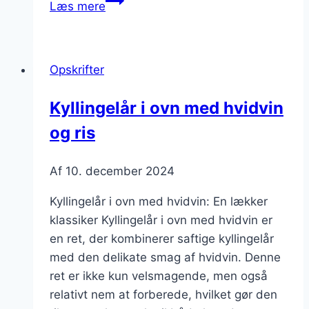
Læs mere
i
ovn
med
Opskrifter
svampe
Kyllingelår i ovn med hvidvin
og ris
Af
10. december 2024
Kyllingelår i ovn med hvidvin: En lækker
klassiker Kyllingelår i ovn med hvidvin er
en ret, der kombinerer saftige kyllingelår
med den delikate smag af hvidvin. Denne
ret er ikke kun velsmagende, men også
relativt nem at forberede, hvilket gør den