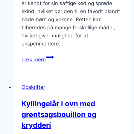
er kendt for sin saftige kød og sprøde
skind, hvilket gør den til en favorit blandt
både børn og voksne. Retten kan
tilberedes på mange forskellige måder,
hvilket giver mulighed for at
eksperimentere…
Kyllingelår
Læs mere
i
ovn
med
Opskrifter
svampe
og
Kyllingelår i ovn med
bacon
grøntsagsbouillon og
krydderi