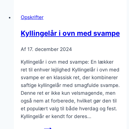
ovn
med
Opskrifter
olivenolie
og
Kyllingelår i ovn med svampe
ris
Af
17. december 2024
Kyllingelår i ovn med svampe: En lækker
ret til enhver lejlighed Kyllingelår i ovn med
svampe er en klassisk ret, der kombinerer
saftige kyllingelår med smagfulde svampe.
Denne ret er ikke kun velsmagende, men
også nem at forberede, hvilket gør den til
et populært valg til både hverdag og fest.
Kyllingelår er kendt for deres…
Kyllingelår