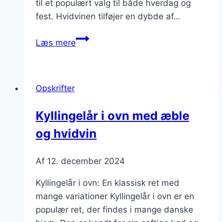
til et populært valg til både hverdag og
fest. Hvidvinen tilføjer en dybde af…
Kyllingelår
Læs mere
i
ovn
med
Opskrifter
hvidvin
og
Kyllingelår i ovn med æble
ris
og hvidvin
Af
12. december 2024
Kyllingelår i ovn: En klassisk ret med
mange variationer Kyllingelår i ovn er en
populær ret, der findes i mange danske