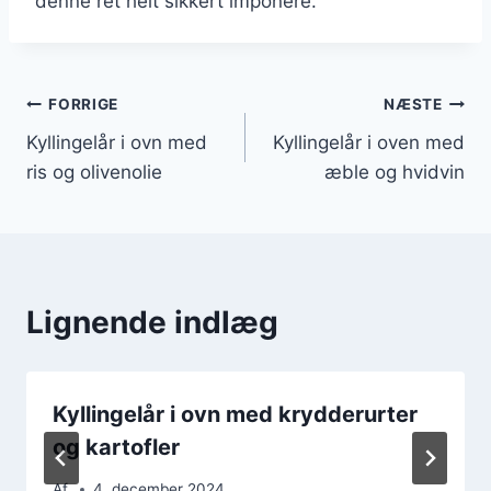
denne ret helt sikkert imponere.
Indlægsnavigation
FORRIGE
NÆSTE
Kyllingelår i ovn med
Kyllingelår i oven med
ris og olivenolie
æble og hvidvin
Lignende indlæg
Kyllingelår i ovn med krydderurter
og kartofler
Af
4. december 2024