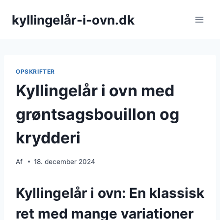
Fortsæt
kyllingelår-i-ovn.dk
til
indhold
OPSKRIFTER
Kyllingelår i ovn med
grøntsagsbouillon og
krydderi
Af
18. december 2024
Kyllingelår i ovn: En klassisk
ret med mange variationer