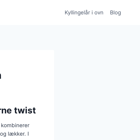
Kyllingelår i ovn
Blog
n
rne twist
n kombinerer
og lækker. I