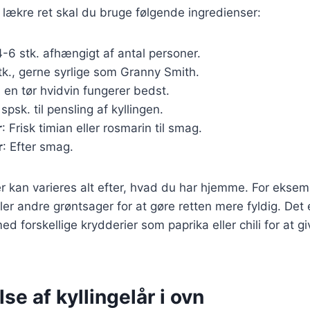
 lækre ret skal du bruge følgende ingredienser:
4-6 stk. afhængigt af antal personer.
tk., gerne syrlige som Granny Smith.
l, en tør hvidvin fungerer bedst.
 spsk. til pensling af kyllingen.
r
: Frisk timian eller rosmarin til smag.
r
: Efter smag.
r kan varieres alt efter, hvad du har hjemme. For eksemp
ler andre grøntsager for at gøre retten mere fyldig. Det 
 forskellige krydderier som paprika eller chili for at gi
se af kyllingelår i ovn