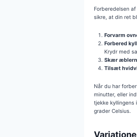
Forberedelsen af k
sikre, at din ret b
Forvarm ovn
Forbered kyl
Krydr med sal
Skær æbler
Tilsæt hvidv
Når du har forber
minutter, eller in
tjekke kyllingen
grader Celsius.
Variatione