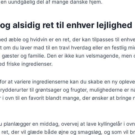
il en uundgåelig del af mange danske hjem.
og alsidig ret til enhver lejlighed
 med æble og hvidvin er en ret, der kan tilpasses til enh
 om du laver mad til en travl hverdag eller en festlig m
e gæster og familie. Den er ikke kun velsmagende, men 
d friske ingredienser.
or at variere ingredienserne kan du skabe en ny opleve
 krydderurter til grøntsager og frugter, mulighederne er 
r i ovn til en favorit blandt mange, der ønsker at bringe 
 planlægger en middag, overvej at lave kyllingelår i o
n ret, der vil glæde både øjne og smagsløg, og som vil b