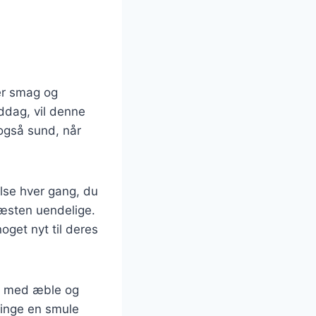
ver smag og
iddag, vil denne
også sund, når
lse hver gang, du
næsten uendelige.
noget nyt til deres
vn med æble og
ringe en smule