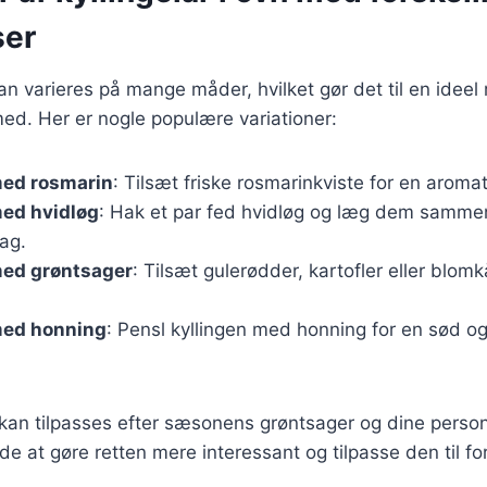
ser
kan varieres på mange måder, hvilket gør det til en ideel re
ed. Her er nogle populære variationer:
med rosmarin
: Tilsæt friske rosmarinkviste for en aroma
med hvidløg
: Hak et par fed hvidløg og læg dem samme
ag.
med grøntsager
: Tilsæt gulerødder, kartofler eller blom
med honning
: Pensl kyllingen med honning for en sød o
 kan tilpasses efter sæsonens grøntsager og dine person
e at gøre retten mere interessant og tilpasse den til for