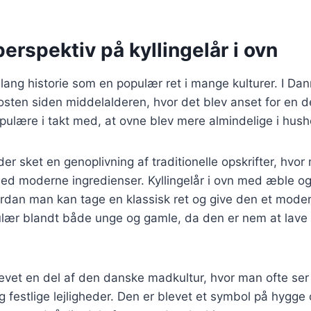
perspektiv på kyllingelår i ovn
n lang historie som en populær ret i mange kulturer. I Dan
osten siden middelalderen, hvor det blev anset for en d
pulære i takt med, at ovne blev mere almindelige i hush
 der sket en genoplivning af traditionelle opskrifter, hv
d moderne ingredienser. Kyllingelår i ovn med æble og 
rdan man kan tage en klassisk ret og give den et mode
pulær blandt både unge og gamle, da den er nem at lav
evet en del af den danske madkultur, hvor man ofte ser
 festlige lejligheder. Den er blevet et symbol på hygg