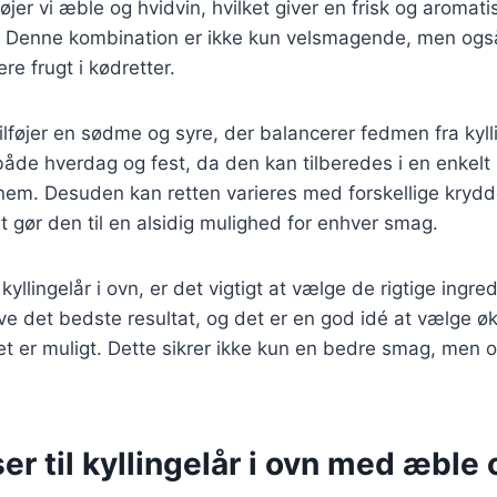
føjer vi æble og hvidvin, hvilket giver en frisk og aromati
t. Denne kombination er ikke kun velsmagende, men også
re frugt i kødretter.
ilføjer en sødme og syre, der balancerer fedmen fra kyll
l både hverdag og fest, da den kan tilberedes i en enkelt
nem. Desuden kan retten varieres med forskellige krydd
et gør den til en alsidig mulighed for enhver smag.
kyllingelår i ovn, er det vigtigt at vælge de rigtige ingre
give det bedste resultat, og det er en god idé at vælge ø
 det er muligt. Dette sikrer ikke kun en bedre smag, men
er til kyllingelår i ovn med æble 