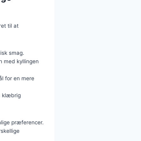
t til at
tisk smag.
n med kyllingen
kål for en mere
g klæbrig
lige præferencer.
skellige