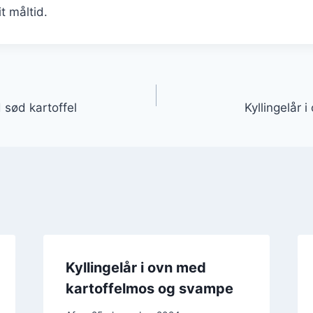
it måltid.
gation
 sød kartoffel
Kyllingelår 
Kyllingelår i ovn med
kartoffelmos og svampe