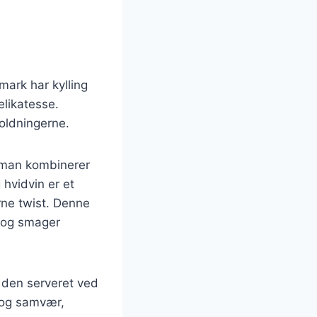
mark har kylling
elikatesse.
oldningerne.
or man kombinerer
hvidvin er et
rne twist. Denne
e og smager
 den serveret ved
e og samvær,