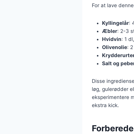
For at lave denne
Kyllingelår
: 
Æbler
: 2-3 s
Hvidvin
: 1 d
Olivenolie
: 2
Krydderurte
Salt og pebe
Disse ingrediense
løg, gulerødder el
eksperimentere med
ekstra kick.
Forberedel