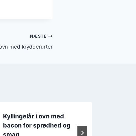
NÆSTE
i ovn med krydderurter
Kyllingelår i ovn med
Kylling
bacon for sprødhed og
grøntsa
smag
krydder