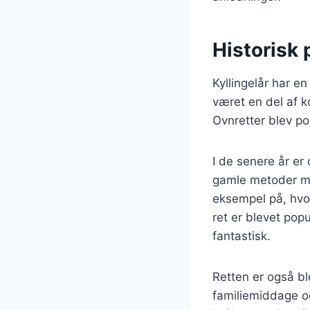
Historisk 
Kyllingelår har e
været en del af k
Ovnretter blev po
I de senere år er
gamle metoder me
eksempel på, hvo
ret er blevet po
fantastisk.
Retten er også bl
familiemiddage og