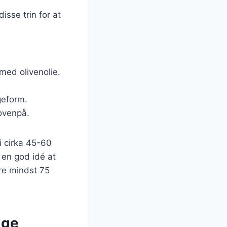
isse trin for at
med olivenolie.
geform.
ovenpå.
i cirka 45-60
r en god idé at
re mindst 75
ige