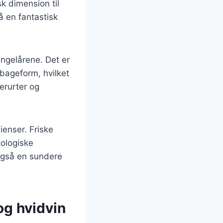
sk dimension til
 en fantastisk
ingelårene. Det er
 bageform, hvilket
erurter og
dienser. Friske
kologiske
 også en sundere
og hvidvin