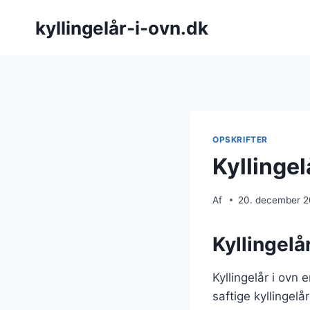
Fortsæt
kyllingelår-i-ovn.dk
til
indhold
OPSKRIFTER
Kyllingel
Af
20. december 
Kyllingelå
Kyllingelår i ovn
saftige kyllingel