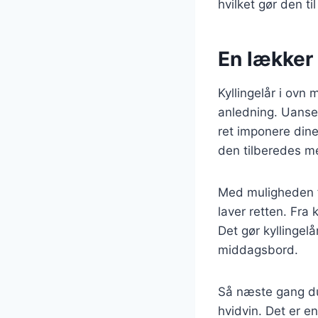
hvilket gør den t
En lækker 
Kyllingelår i ovn
anledning. Uanset
ret imponere din
den tilberedes me
Med muligheden f
laver retten. Fra
Det gør kyllingelå
middagsbord.
Så næste gang du
hvidvin. Det er e