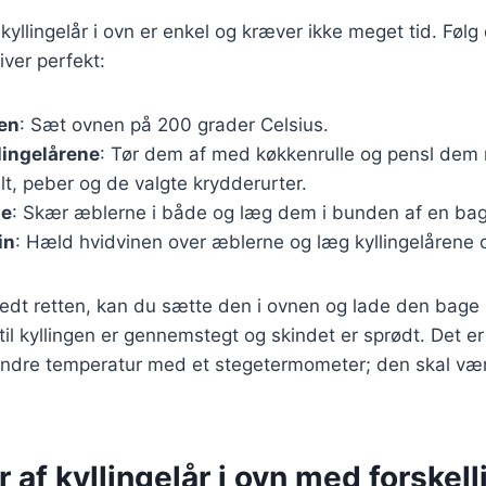
yllingelår i ovn er enkel og kræver ikke meget tid. Følg d
liver perfekt:
en
: Sæt ovnen på 200 grader Celsius.
lingelårene
: Tør dem af med køkkenrulle og pensl dem 
t, peber og de valgte krydderurter.
ne
: Skær æblerne i både og læg dem i bunden af en ba
in
: Hæld hvidvinen over æblerne og læg kyllingelårene 
edt retten, kan du sætte den i ovnen og lade den bage 
dtil kyllingen er gennemstegt og skindet er sprødt. Det e
s indre temperatur med et stegetermometer; den skal væ
r af kyllingelår i ovn med forskell