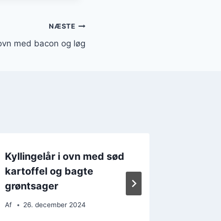
NÆSTE
i ovn med bacon og løg
Kyllingelår i ovn med sød
Kylling
kartoffel og bagte
krydde
grøntsager
Af
20. 
Af
26. december 2024