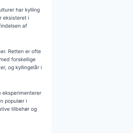
lturer har kylling
 eksisteret i
findelsen af
er. Retten er ofte
med forskellige
, og kyllingelår i
ke eksperimenterer
n populær i
ive tilbehør og