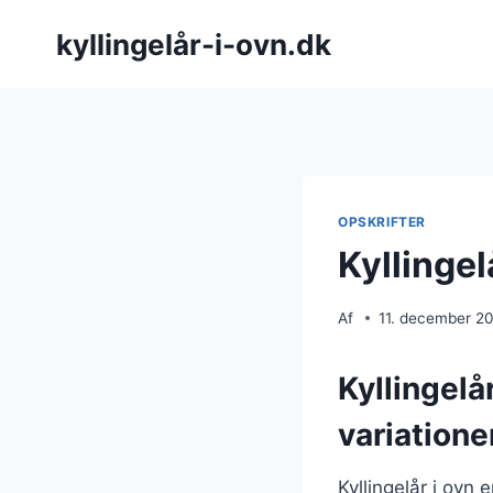
Fortsæt
kyllingelår-i-ovn.dk
til
indhold
OPSKRIFTER
Kyllingel
Af
11. december 2
Kyllingelå
variatione
Kyllingelår i ovn 