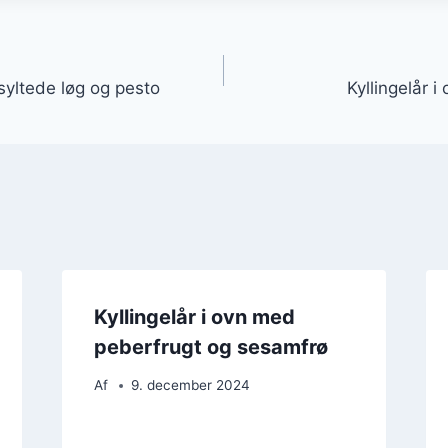
gation
 syltede løg og pesto
Kyllingelår 
Kyllingelår i ovn med
peberfrugt og sesamfrø
Af
9. december 2024