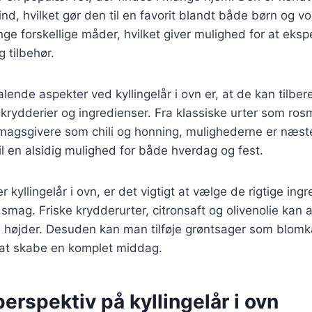
nd, hvilket gør den til en favorit blandt både børn og v
ge forskellige måder, hvilket giver mulighed for at ek
 tilbehør.
talende aspekter ved kyllingelår i ovn er, at de kan tilb
 krydderier og ingredienser. Fra klassiske urter som rosm
magsgivere som chili og honning, mulighederne er næst
til en alsidig mulighed for både hverdag og fest.
 kyllingelår i ovn, er det vigtigt at vælge de rigtige ingr
mag. Friske krydderurter, citronsaft og olivenolie kan al
nye højder. Desuden kan man tilføje grøntsager som blomk
or at skabe en komplet middag.
perspektiv på kyllingelår i ovn