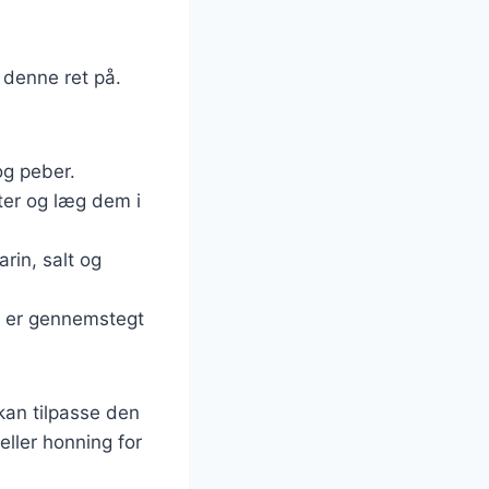
 denne ret på.
 og peber.
ter og læg dem i
rin, salt og
gen er gennemstegt
 kan tilpasse den
eller honning for