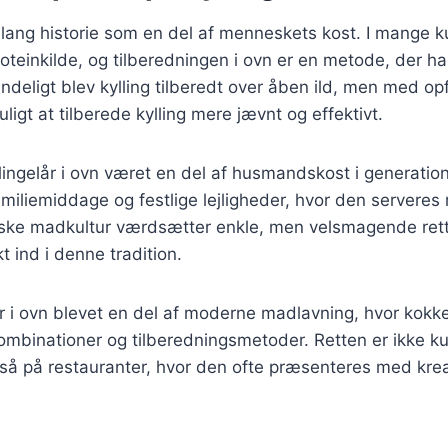
n lang historie som en del af menneskets kost. I mange ku
oteinkilde, og tilberedningen i ovn er en metode, der har
ndeligt blev kylling tilberedt over åben ild, men med op
igt at tilberede kylling mere jævnt og effektivt.
lingelår i ovn været en del af husmandskost i generation
iliemiddage og festlige lejligheder, hvor den serveres 
ske madkultur værdsætter enkle, men velsmagende retter
t ind i denne tradition.
lår i ovn blevet en del af moderne madlavning, hvor kok
binationer og tilberedningsmetoder. Retten er ikke ku
å på restauranter, hvor den ofte præsenteres med kreat