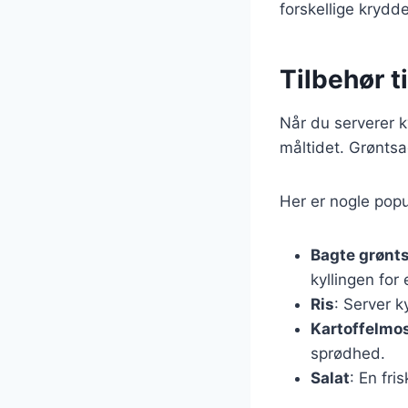
forskellige krydde
Tilbehør t
Når du serverer ky
måltidet. Grøntsa
Her er nogle pop
Bagte grønt
kyllingen for
Ris
: Server k
Kartoffelmo
sprødhed.
Salat
: En fri