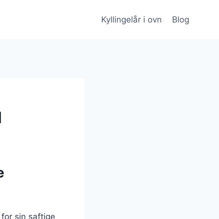
Kyllingelår i ovn
Blog
l
e
for sin saftige