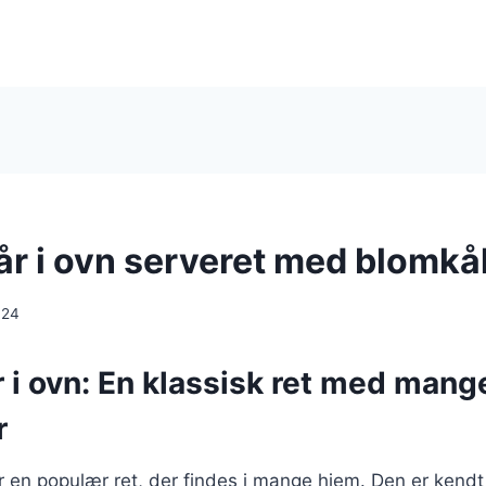
år i ovn serveret med blomkå
024
r i ovn: En klassisk ret med mang
r
er en populær ret, der findes i mange hjem. Den er kendt 