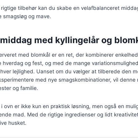
rigtige tilbehør kan du skabe en velafbalanceret midda
åde smagsløg og mave.
 middag med kyllingelår og blom
 serveret med blomkål er en ret, der kombinerer enkelh
åde hverdag og fest, og med de mange variationsmulighe
enhver lejlighed. Uanset om du vælger at tilberede den 
eksperimentere med nye smagskombinationer, vil denne re
ter og familie.
år i ovn er ikke kun en praktisk løsning, men også en mul
nde mad. Med de rigtige ingredienser og lidt kreativite
ive husket.