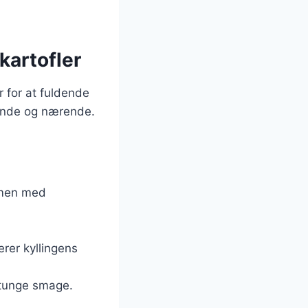
 kartofler
ør for at fuldende
gende og nærende.
mmen med
rer kyllingens
e tunge smage.