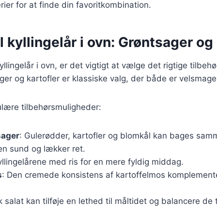
rier for at finde din favoritkombination.
il kyllingelår i ovn: Grøntsager og
llingelår i ovn, er det vigtigt at vælge det rigtige tilbeh
ger og kartofler er klassiske valg, der både er velsma
ulære tilbehørsmuligheder:
sager
: Gulerødder, kartofler og blomkål kan bages sa
 en sund og lækker ret.
yllingelårene med ris for en mere fyldig middag.
s
: Den cremede konsistens af kartoffelmos komplemente
sk salat kan tilføje en lethed til måltidet og balancere d