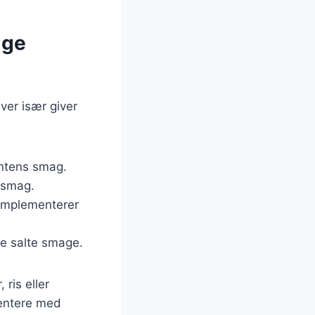
ige
hver især giver
intens smag.
g smag.
 komplementerer
de salte smage.
ris eller
mentere med