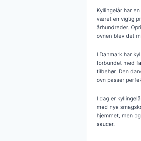
Kyllingelår har e
været en vigtig pr
århundreder. Opri
ovnen blev det mul
I Danmark har kyl
forbundet med fam
tilbehør. Den dan
ovn passer perfek
I dag er kyllinge
med nye smagskom
hjemmet, men ogs
saucer.