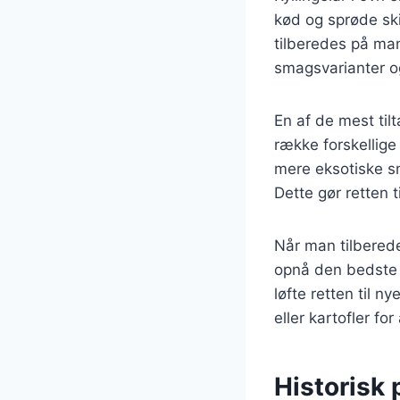
kød og sprøde ski
tilberedes på man
smagsvarianter og
En af de mest til
række forskellige
mere eksotiske s
Dette gør retten 
Når man tilbereder
opnå den bedste s
løfte retten til 
eller kartofler f
Historisk 