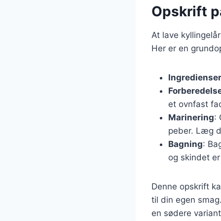
Opskrift p
At lave kyllingel
Her er en grundop
Ingrediense
Forberedels
et ovnfast fa
Marinering
:
peber. Læg 
Bagning
: Ba
og skindet er
Denne opskrift ka
til din egen smag.
en sødere variant