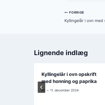
Indlægsnavi
FORRIGE
Kyllingelår i ovn med
Lignende indlæg
ed sød
Kyllingelår i ovn opskrift
med honning og paprika
Af
11. december 2024