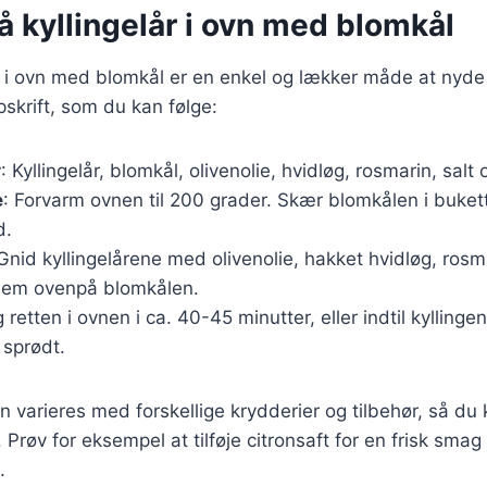
å kyllingelår i ovn med blomkål
år i ovn med blomkål er en enkel og lækker måde at nyde
skrift, som du kan følge:
r
: Kyllingelår, blomkål, olivenolie, hvidløg, rosmarin, salt
e
: Forvarm ovnen til 200 grader. Skær blomkålen i buket
d.
 Gnid kyllingelårene med olivenolie, hakket hvidløg, rosma
dem ovenpå blomkålen.
g retten i ovnen i ca. 40-45 minutter, eller indtil kyllin
 sprødt.
n varieres med forskellige krydderier og tilbehør, så du
 Prøv for eksempel at tilføje citronsaft for en frisk smag 
.