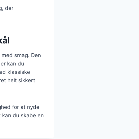
g, der
kål
ed med smag. Den
der kan du
med klassiske
t helt sikkert
ighed for at nyde
t kan du skabe en