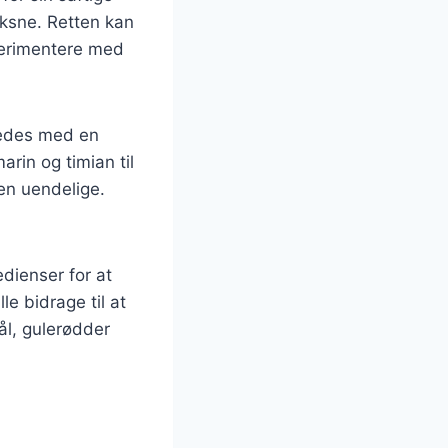
oksne. Retten kan
sperimentere med
eredes med en
arin og timian til
en uendelige.
edienser for at
le bidrage til at
ål, gulerødder