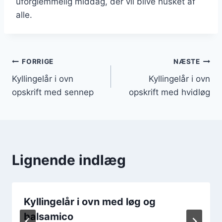
uforglemmelig middag, der vil blive husket af
alle.
Indlægsnavigation
FORRIGE
NÆSTE
Kyllingelår i ovn
Kyllingelår i ovn
opskrift med sennep
opskrift med hvidløg
Lignende indlæg
Kyllingelår i ovn med løg og
balsamico