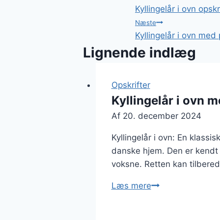
Kyllingelår i ovn opsk
Næste
Kyllingelår i ovn med 
Lignende indlæg
Opskrifter
Kyllingelår i ovn 
Af
20. december 2024
Kyllingelår i ovn: En klassi
danske hjem. Den er kendt f
voksne. Retten kan tilbered
Kyllingelår
Læs mere
i
ovn