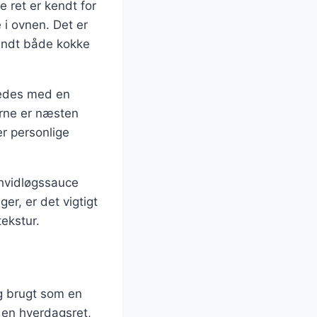
e ret er kendt for
 i ovnen. Det er
blandt både kokke
eredes med en
erne er næsten
er personlige
 hvidløgssauce
er, er det vigtigt
tekstur.
ng brugt som en
t en hverdagsret,