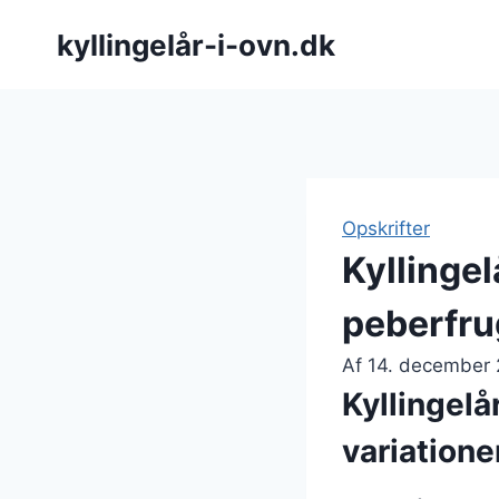
Fortsæt
kyllingelår-i-ovn.dk
til
indhold
Opskrifter
Kyllinge
peberfru
Af
14. december
Kyllingelå
variatione