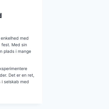
d
er enkelhed med
 fest. Med sin
sin plads i mange
eksperimentere
er. Det er en ret,
 i selskab med