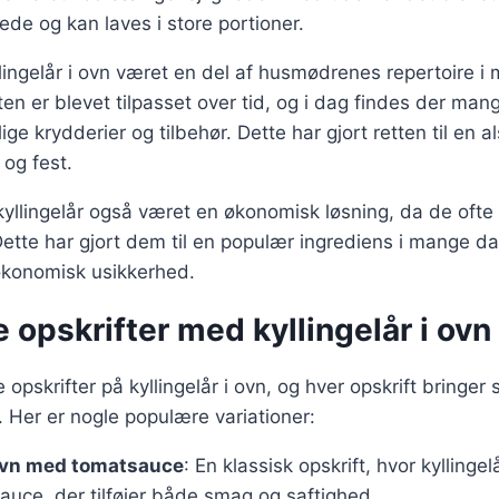
erede og kan laves i store portioner.
lingelår i ovn været en del af husmødrenes repertoire i
en er blevet tilpasset over tid, og i dag findes der mang
lige krydderier og tilbehør. Dette har gjort retten til en 
og fest.
 kyllingelår også været en økonomisk løsning, da de ofte 
Dette har gjort dem til en populær ingrediens i mange 
 økonomisk usikkerhed.
e opskrifter med kyllingelår i ovn
e opskrifter på kyllingelår i ovn, og hver opskrift bringer
 Her er nogle populære variationer:
 ovn med tomatsauce
: En klassisk opskrift, hvor kyllinge
uce, der tilføjer både smag og saftighed.