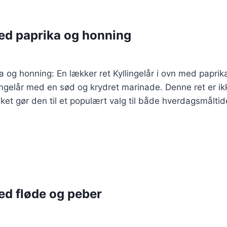
med paprika og honning
ka og honning: En lækker ret Kyllingelår i ovn med paprik
lingelår med en sød og krydret marinade. Denne ret er 
et gør den til et populært valg til både hverdagsmåltide
med fløde og peber