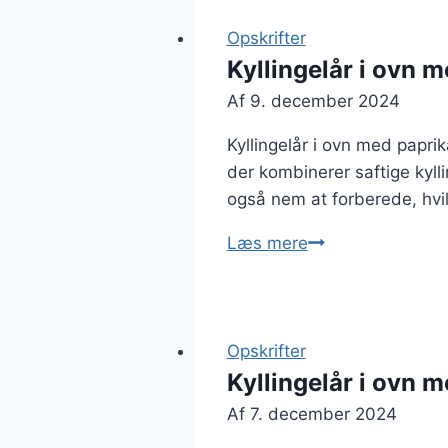
med
kartoffelmos
Opskrifter
og
Kyllingelår i ovn 
svampe
Af
9. december 2024
Kyllingelår i ovn med papri
der kombinerer saftige kyl
også nem at forberede, hvilk
Kyllingelår
Læs mere
i
ovn
med
paprika
Opskrifter
og
Kyllingelår i ovn 
honning
Af
7. december 2024