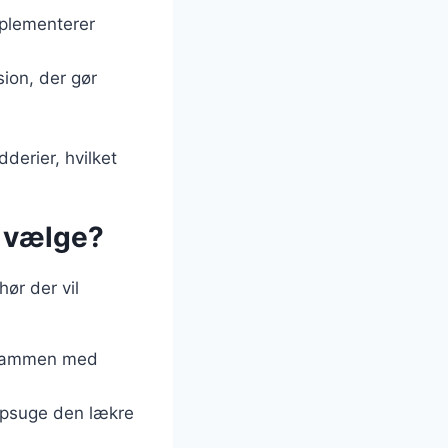
mplementerer
sion, der gør
derier, hvilket
n vælge?
hør der vil
s sammen med
t opsuge den lækre