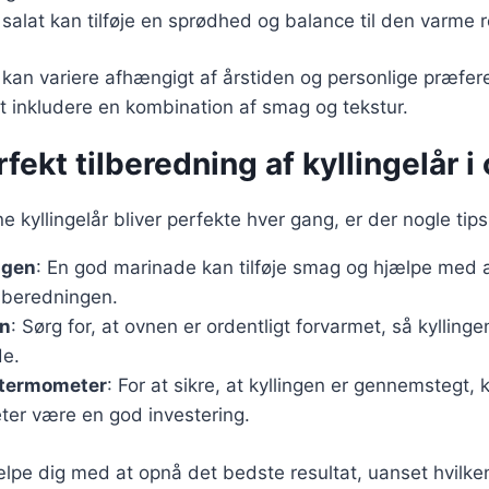
k salat kan tilføje en sprødhed og balance til den varme r
r kan variere afhængigt af årstiden og personlige præfer
at inkludere en kombination af smag og tekstur.
rfekt tilberedning af kyllingelår i
ine kyllingelår bliver perfekte hver gang, er der nogle tip
ngen
: En god marinade kan tilføje smag og hjælpe med a
ilberedningen.
n
: Sørg for, at ovnen er ordentligt forvarmet, så kylling
de.
etermometer
: For at sikre, at kyllingen er gennemstegt, 
er være en god investering.
ælpe dig med at opnå det bedste resultat, uanset hvilken