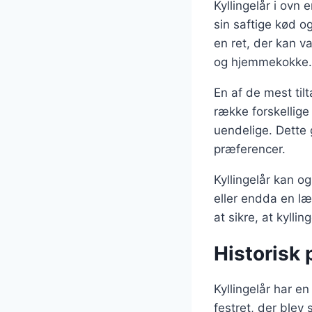
Kyllingelår i ovn
sin saftige kød o
en ret, der kan va
og hjemmekokke.
En af de mest til
række forskellige
uendelige. Dette g
præferencer.
Kyllingelår kan o
eller endda en læ
at sikre, at kylli
Historisk 
Kyllingelår har en
festret, der blev