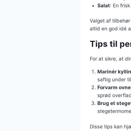
Salat
: En fris
Valget af tilbehø
altid en god idé 
Tips til pe
For at sikre, at d
Marinér kylli
saftig under t
Forvarm ovne
sprød overfla
Brug et steg
stegetermomet
Disse tips kan hj