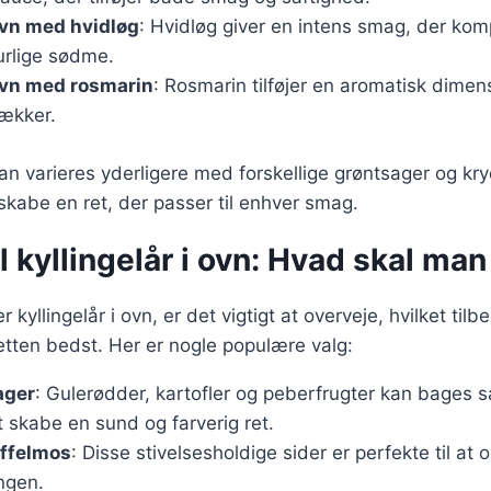
 ovn med hvidløg
: Hvidløg giver en intens smag, der ko
urlige sødme.
 ovn med rosmarin
: Rosmarin tilføjer en aromatisk dimen
lækker.
kan varieres yderligere med forskellige grøntsager og kryd
 skabe en ret, der passer til enhver smag.
il kyllingelår i ovn: Hvad skal ma
 kyllingelår i ovn, er det vigtigt at overveje, hvilket tilbe
tten bedst. Her er nogle populære valg:
ager
: Gulerødder, kartofler og peberfrugter kan bage
at skabe en sund og farverig ret.
offelmos
: Disse stivelsesholdige sider er perfekte til a
ingen.