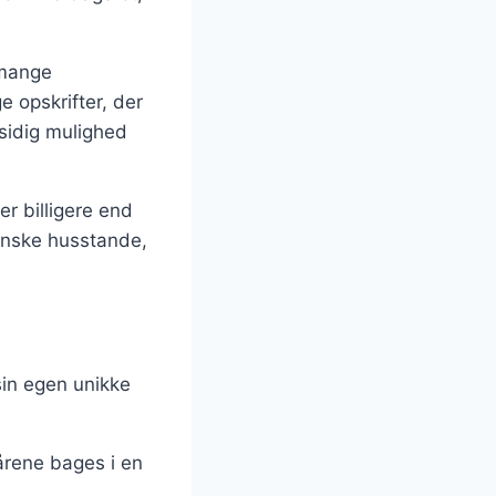
 mange
e opskrifter, der
alsidig mulighed
er billigere end
danske husstande,
 sin egen unikke
lårene bages i en