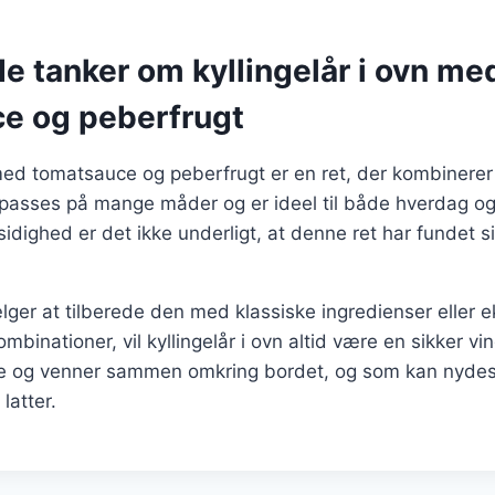
e tanker om kyllingelår i ovn me
e og peberfrugt
n med tomatsauce og peberfrugt er en ret, der kombiner
lpasses på mange måder og er ideel til både hverdag og
lsidighed er det ikke underligt, at denne ret har fundet 
ger at tilberede den med klassiske ingredienser eller 
inationer, vil kyllingelår i ovn altid være en sikker vind
lie og venner sammen omkring bordet, og som kan nydes
latter.
gation