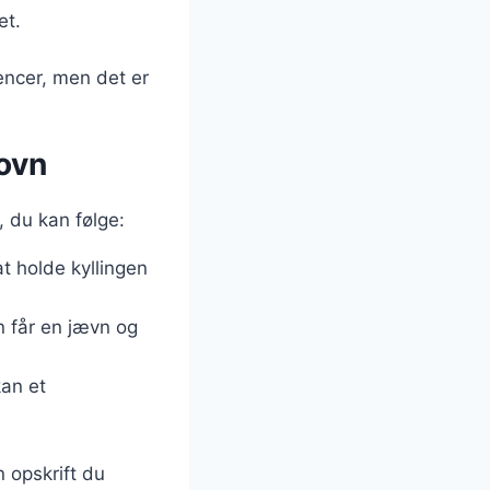
et.
encer, men det er
 ovn
s, du kan følge:
t holde kyllingen
en får en jævn og
kan et
 opskrift du