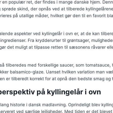
 er en populær ret, der findes i mange danske hjem. Denn
g sprøde skind, der opnås ved at tilberede kyllingelårene
rieres på utallige måder, hvilket gør den til en favorit 
talende aspekter ved kyllingelår i ovn er, at de kan tilb
 ingredienser. Fra krydderurter til grøntsager, mulighed
ør det muligt at tilpasse retten til sæsonens råvarer ell
gså tilberedes med forskellige saucer, som tomatsauce,
kker balsamico-glaze. Uanset hvilken variation man vælg
ngen er tilberedt korrekt for at opnå den bedste smag og 
perspektiv på kyllingelår i ovn
 lang historie i dansk madlavning. Oprindeligt blev kylli
 serveret ved særlige lejligheder. Med tiden er det bleve