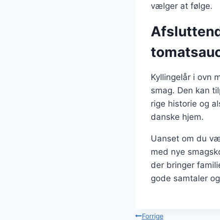
vælger at følge.
Afsluttend
tomatsauc
Kyllingelår i ov
smag. Den kan ti
rige historie og a
danske hjem.
Uanset om du væl
med nye smagskomb
der bringer fami
gode samtaler og 
Indlægsnavi
Forrige