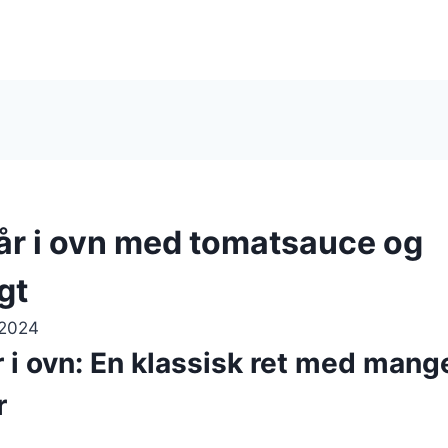
lår i ovn med tomatsauce og
gt
 2024
r i ovn: En klassisk ret med mang
r