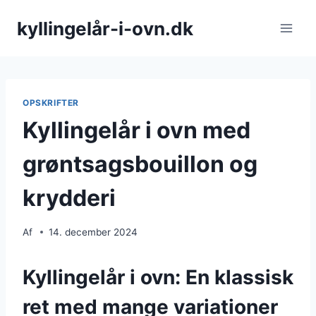
Fortsæt
kyllingelår-i-ovn.dk
til
indhold
OPSKRIFTER
Kyllingelår i ovn med
grøntsagsbouillon og
krydderi
Af
14. december 2024
Kyllingelår i ovn: En klassisk
ret med mange variationer