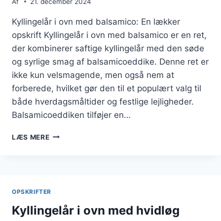
Af
21. december 2024
Kyllingelår i ovn med balsamico: En lækker
opskrift Kyllingelår i ovn med balsamico er en ret,
der kombinerer saftige kyllingelår med den søde
og syrlige smag af balsamicoeddike. Denne ret er
ikke kun velsmagende, men også nem at
forberede, hvilket gør den til et populært valg til
både hverdagsmåltider og festlige lejligheder.
Balsamicoeddiken tilføjer en…
KYLLINGELÅR
LÆS MERE
I
OVN
MED
BALSAMICO
OG
OPSKRIFTER
RIS
Kyllingelår i ovn med hvidløg