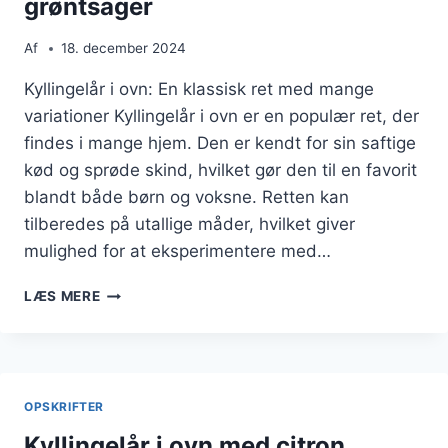
grøntsager
Af
18. december 2024
Kyllingelår i ovn: En klassisk ret med mange
variationer Kyllingelår i ovn er en populær ret, der
findes i mange hjem. Den er kendt for sin saftige
kød og sprøde skind, hvilket gør den til en favorit
blandt både børn og voksne. Retten kan
tilberedes på utallige måder, hvilket giver
mulighed for at eksperimentere med…
KYLLINGELÅR
LÆS MERE
I
OVN
MED
TIMIAN
OG
OPSKRIFTER
GRØNTSAGER
Kyllingelår i ovn med citron