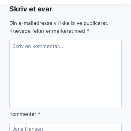
OVN
Skriv et svar
OPSKRIFT
MED
CITRON
Din e-mailadresse vil ikke blive publiceret.
Krævede felter er markeret med
*
Kommentar
*