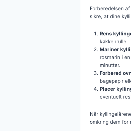
Forberedelsen af k
sikre, at dine kyll
Rens kylling
køkkenrulle.
Mariner kyll
rosmarin i en
minutter.
Forbered ov
bagepapir ell
Placer kylli
eventuelt re
Når kyllingelårene
omkring dem for 