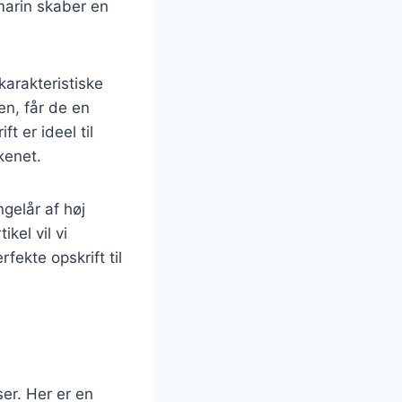
marin skaber en
arakteristiske
en, får de en
t er ideel til
kenet.
ngelår af høj
ikel vil vi
rfekte opskrift til
ser. Her er en