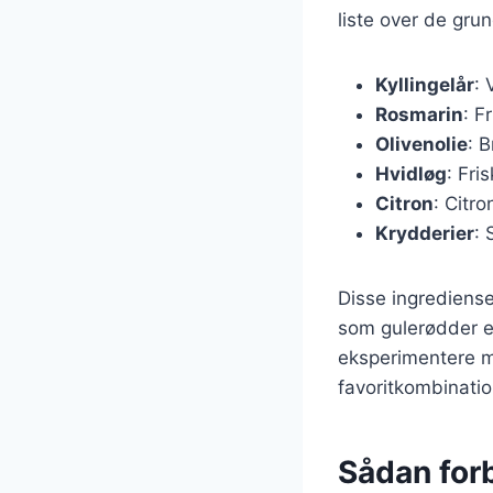
liste over de gru
Kyllingelår
: 
Rosmarin
: F
Olivenolie
: 
Hvidløg
: Fri
Citron
: Citr
Krydderier
: 
Disse ingrediense
som gulerødder ell
eksperimentere me
favoritkombinatio
Sådan forb