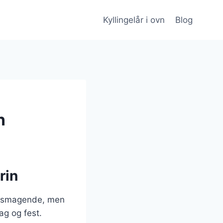
Kyllingelår i ovn
Blog
n
rin
velsmagende, men
ag og fest.