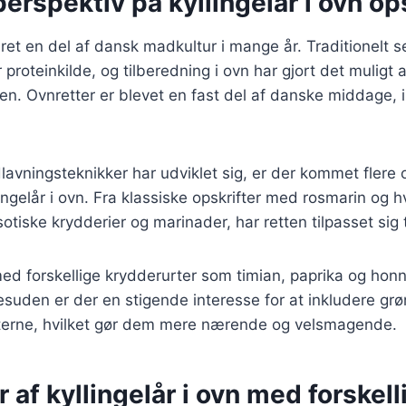
perspektiv på kyllingelår i ovn op
ret en del af dansk madkultur i mange år. Traditionelt se
roteinkilde, og tilberedning i ovn har gjort det muligt a
lien. Ovnretter er blevet en fast del af danske middage, 
lavningsteknikker har udviklet sig, er der kommet flere o
lingelår i ovn. Fra klassiske opskrifter med rosmarin og 
otiske krydderier og marinader, har retten tilpasset sig
 med forskellige krydderurter som timian, paprika og honn
suden er der en stigende interesse for at inkludere gr
etterne, hvilket gør dem mere nærende og velsmagende.
r af kyllingelår i ovn med forskell