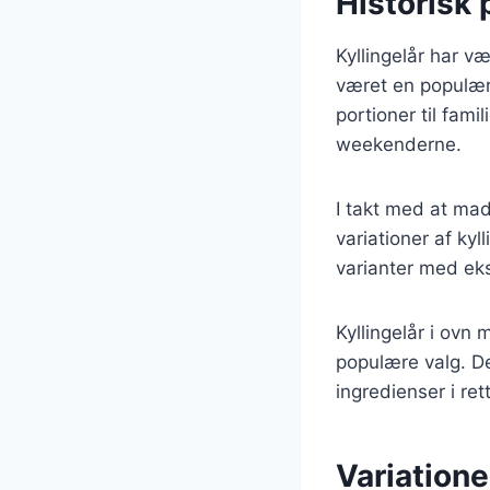
Historisk 
Kyllingelår har væ
været en populær p
portioner til fami
weekenderne.
I takt med at mad
variationer af kyl
varianter med eks
Kyllingelår i ovn
populære valg. De
ingredienser i r
Variatione