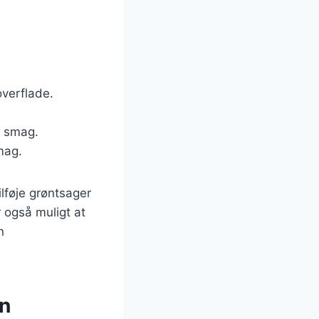
overflade.
k smag.
mag.
ilføje grøntsager
r også muligt at
n
en