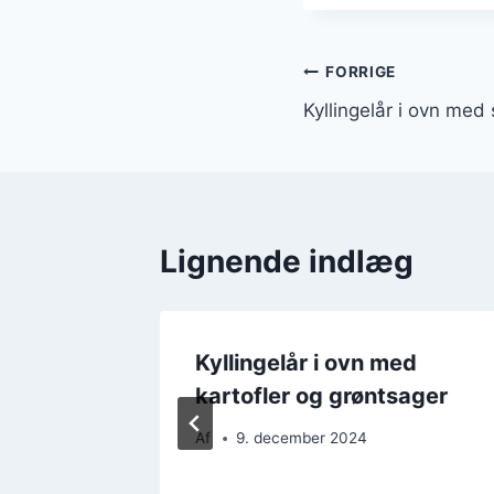
Indlægsnavi
FORRIGE
Kyllingelår i ovn med
Lignende indlæg
ed
Kyllingelår i ovn med
kartofler og grøntsager
Af
9. december 2024