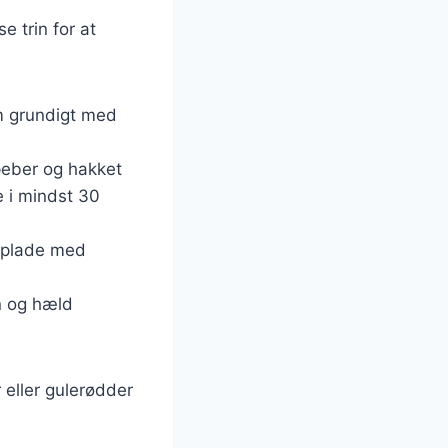
e trin for at
em grundigt med
 peber og hakket
e i mindst 30
geplade med
n og hæld
r eller gulerødder