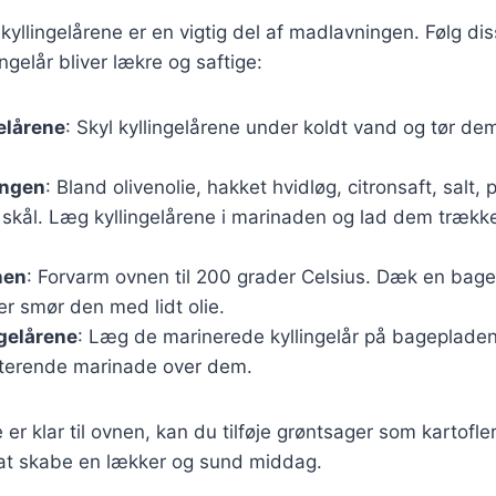
yllingelårene er en vigtig del af madlavningen. Følg diss
ingelår bliver lækre og saftige:
elårene
: Skyl kyllingelårene under koldt vand og tør d
ingen
: Bland olivenolie, hakket hvidløg, citronsaft, salt,
 skål. Læg kyllingelårene i marinaden og lad dem trækk
nen
: Forvarm ovnen til 200 grader Celsius. Dæk en ba
er smør den med lidt olie.
ngelårene
: Læg de marinerede kyllingelår på bageplade
sterende marinade over dem.
 er klar til ovnen, kan du tilføje grøntsager som kartofle
at skabe en lækker og sund middag.