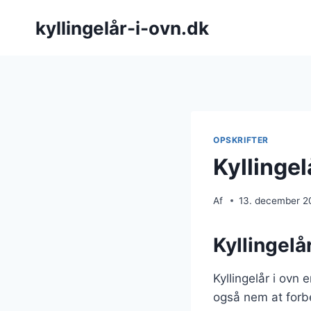
Fortsæt
kyllingelår-i-ovn.dk
til
indhold
OPSKRIFTER
Kyllingel
Af
13. december 2
Kyllingelå
Kyllingelår i ovn
også nem at forbe