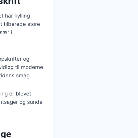
skrift
t har kylling
t tilberede store
især i
pskrifter og
hvidløg til moderne
 tidens smag.
ing er blevet
øntsager og sunde
ige