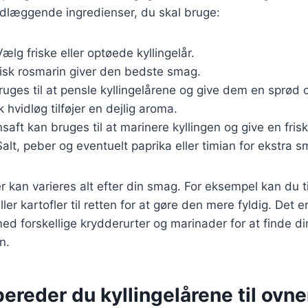
ndlæggende ingredienser, du skal bruge:
Vælg friske eller optøede kyllingelår.
risk rosmarin giver den bedste smag.
Bruges til at pensle kyllingelårene og give dem en sprød 
sk hvidløg tilføjer en dejlig aroma.
onsaft kan bruges til at marinere kyllingen og give en fris
Salt, peber og eventuelt paprika eller timian for ekstra s
r kan varieres alt efter din smag. For eksempel kan du t
er kartofler til retten for at gøre den mere fyldig. Det e
d forskellige krydderurter og marinader for at finde di
n.
ereder du kyllingelårene til ovn