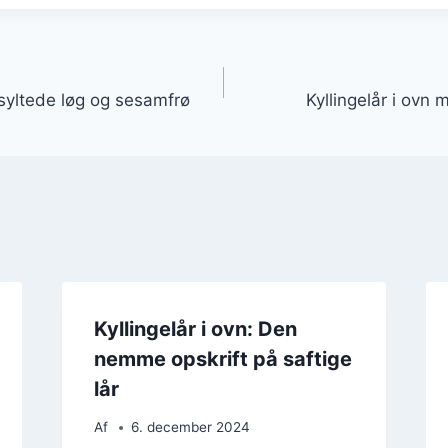
gation
 syltede løg og sesamfrø
Kyllingelår i ovn 
Kyllingelår i ovn: Den
nemme opskrift på saftige
lår
Af
6. december 2024