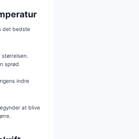
emperatur
nå det bedste
 størrelsen.
en sprød
lingens indre
egynder at blive
ørre.