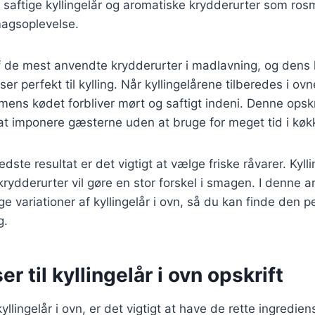
saftige kyllingelår og aromatiske krydderurter som ros
agsoplevelse.
 de mest anvendte krydderurter i madlavning, og dens k
r perfekt til kylling. Når kyllingelårene tilberedes i ovn
ens kødet forbliver mørt og saftigt indeni. Denne opskrif
at imponere gæsterne uden at bruge for meget tid i køk
dste resultat er det vigtigt at vælge friske råvarer. Kylli
 krydderurter vil gøre en stor forskel i smagen. I denne art
ge variationer af kyllingelår i ovn, så du kan finde den pe
g.
r til kyllingelår i ovn opskrift
yllingelår i ovn, er det vigtigt at have de rette ingredien