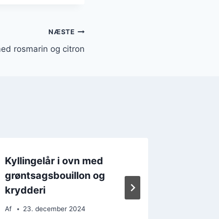
NÆSTE
med rosmarin og citron
Kyllingelår i ovn med
Kylling
grøntsagsbouillon og
kartoff
krydderi
Af
18. 
Af
23. december 2024