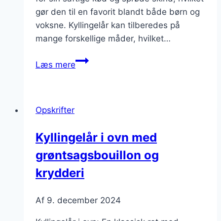
gør den til en favorit blandt både børn og
voksne. Kyllingelår kan tilberedes på
mange forskellige måder, hvilket…
Kyllingelår
Læs mere
i
ovn
opskrift
Opskrifter
med
hvidløg
Kyllingelår i ovn med
grøntsagsbouillon og
krydderi
Af
9. december 2024