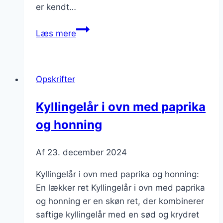
er kendt…
Kyllingelår
Læs mere
i
ovn
med
Opskrifter
løg
og
Kyllingelår i ovn med paprika
balsamico
og honning
Af
23. december 2024
Kyllingelår i ovn med paprika og honning:
En lækker ret Kyllingelår i ovn med paprika
og honning er en skøn ret, der kombinerer
saftige kyllingelår med en sød og krydret