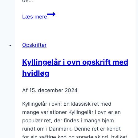
de…
Kyllingelår
Læs mere
i
ovn
med
Opskrifter
timian
Kyllingelår i ovn opskrift med
hvidløg
Af
15. december 2024
Kyllingelår i ovn: En klassisk ret med
mange variationer Kyllingelår i ovn er en
populær ret, der findes i mange hjem
rundt om i Danmark. Denne ret er kendt
for sin saftige kød og sprøde skind, hvilket