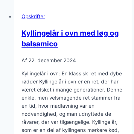
ovn
med
Opskrifter
grøntsagsbouillon
og
Kyllingelår i ovn med løg og
krydderi
balsamico
Af
22. december 2024
Kyllingelår i ovn: En klassisk ret med dybe
rødder Kyllingelår i ovn er en ret, der har
været elsket i mange generationer. Denne
enkle, men velsmagende ret stammer fra
en tid, hvor madlavning var en
nødvendighed, og man udnyttede de
råvarer, der var tilgængelige. Kyllingelår,
som er en del af kyllingens mørkere kød,