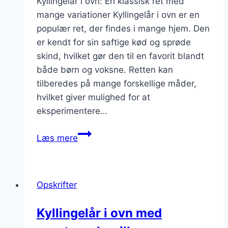
Kyllingelår i ovn: En klassisk ret med
mange variationer Kyllingelår i ovn er en
populær ret, der findes i mange hjem. Den
er kendt for sin saftige kød og sprøde
skind, hvilket gør den til en favorit blandt
både børn og voksne. Retten kan
tilberedes på mange forskellige måder,
hvilket giver mulighed for at
eksperimentere…
Kyllingelår
Læs mere
i
ovn
med
Opskrifter
grøntsagsbouillon
og
Kyllingelår i ovn med
krydderi