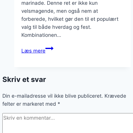
marinade. Denne ret er ikke kun
velsmagende, men også nem at
forberede, hvilket gør den til et populært
valg til både hverdag og fest.
Kombinationen…
Kyllingelår
Læs mere
i
ovn
med
Skriv et svar
paprika
og
Din e-mailadresse vil ikke blive publiceret.
honning
Krævede
felter er markeret med
*