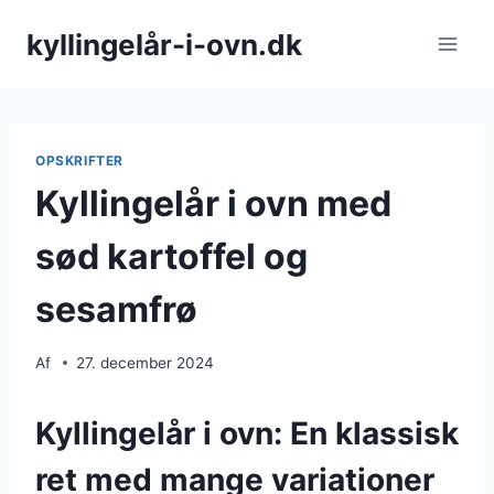
Fortsæt
kyllingelår-i-ovn.dk
til
indhold
OPSKRIFTER
Kyllingelår i ovn med
sød kartoffel og
sesamfrø
Af
27. december 2024
Kyllingelår i ovn: En klassisk
ret med mange variationer