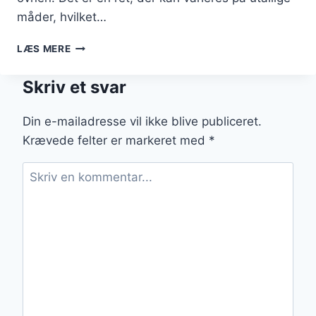
måder, hvilket…
KYLLINGELÅR
LÆS MERE
I
OVN
Skriv et svar
MED
OLIVENOLIE
OG
Din e-mailadresse vil ikke blive publiceret.
KRYDDERI
Krævede felter er markeret med
*