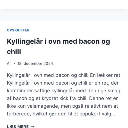
I
OVN
MED
ROSMARIN
OG
OPSKRIFTER
HONNING
Kyllingelår i ovn med bacon og
chili
Af
18. december 2024
Kyllingelår i ovn med bacon og chili: En lækker ret
Kyllingelår i ovn med bacon og chili er en ret, der
kombinerer saftige kyllingelår med den rige smag
af bacon og et krydret kick fra chili. Denne ret er
ikke kun velsmagende, men også relativt nem at
forberede, hvilket gør den til et populært valg…
KYLLINGELÅR
LÆS MERE