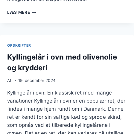
KYLLINGELÅR
LÆS MERE
I
OVN
MED
PERLESPELT
OG
OPSKRIFTER
SØD
KARTOFFEL
Kyllingelår i ovn med olivenolie
og krydderi
Af
19. december 2024
Kyllingelår i ovn: En klassisk ret med mange
variationer Kyllingelår i ovn er en populær ret, der
findes i mange hjem rundt om i Danmark. Denne
ret er kendt for sin saftige kød og sprøde skind,
som opnås ved at tilberede kyllingelårene i
ovnen. Det er en ret, der kan varieres på utallige