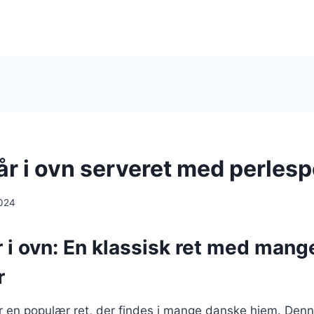
år i ovn serveret med perlesp
024
r i ovn: En klassisk ret med mang
r
 er en populær ret, der findes i mange danske hjem. Denn