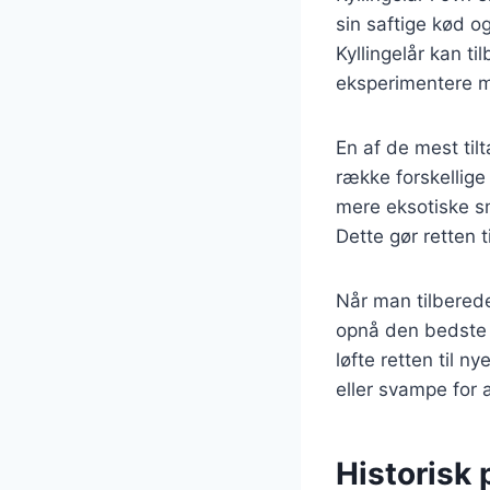
sin saftige kød o
Kyllingelår kan t
eksperimentere m
En af de mest til
række forskellige
mere eksotiske s
Dette gør retten t
Når man tilbereder
opnå den bedste s
løfte retten til 
eller svampe for 
Historisk 