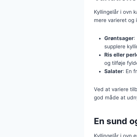
Kyllingelår i ovn
mere varieret og 
Grøntsager
:
supplere kyll
Ris eller per
og tilføje fyld
Salater
: En f
Ved at variere t
god måde at udnyt
En sund og
Kyllingelår i ovn