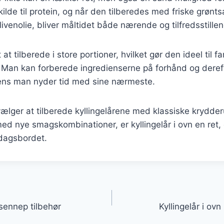
 kilde til protein, og når den tilberedes med friske grøn
livenolie, bliver måltidet både nærende og tilfredsstille
at tilberede i store portioner, hvilket gør den ideel til fa
an kan forberede ingredienserne på forhånd og deref
ens man nyder tid med sine nærmeste.
ger at tilberede kyllingelårene med klassiske krydderu
d nye smagskombinationer, er kyllingelår i ovn en ret, d
ddagsbordet.
gation
 sennep tilbehør
Kyllingelår i ov