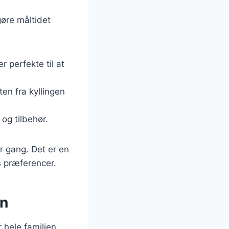
gøre måltidet
 perfekte til at
ten fra kyllingen
 og tilbehør.
r gang. Det er en
s præferencer.
en
 hele familien.