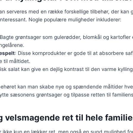
 kan serveres med en række forskellige tilbehør, der kan 
interessant. Nogle populære muligheder inkluderer:
 Bagte grøntsager som gulerødder, blomkål og kartofler er
ingelårene.
lespelt
: Disse kornprodukter er gode til at absorbere saf
e til måltidet.
risk salat kan give en dejlig kontrast til den varme kylling
ilbehøret kan man skabe nye og spændende måltider hve
te sæsonens grøntsager og tilpasse retten til familien
 velsmagende ret til hele famili
 er ikke kun en lækker ret, men også en sund mulighed for