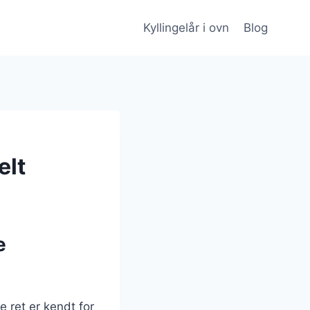
Kyllingelår i ovn
Blog
elt
e
e ret er kendt for