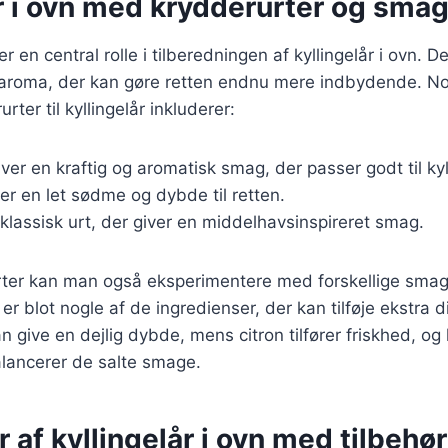
år i ovn med krydderurter og sma
r en central rolle i tilberedningen af kyllingelår i ovn. De
roma, der kan gøre retten endnu mere indbydende. No
ter til kyllingelår inkluderer:
iver en kraftig og aromatisk smag, der passer godt til kyl
øjer en let sødme og dybde til retten.
 klassisk urt, der giver en middelhavsinspireret smag.
ter kan man også eksperimentere med forskellige smags
er blot nogle af de ingredienser, der kan tilføje ekstra d
an give en dejlig dybde, mens citron tilfører friskhed, o
lancerer de salte smage.
r af kyllingelår i ovn med tilbehør