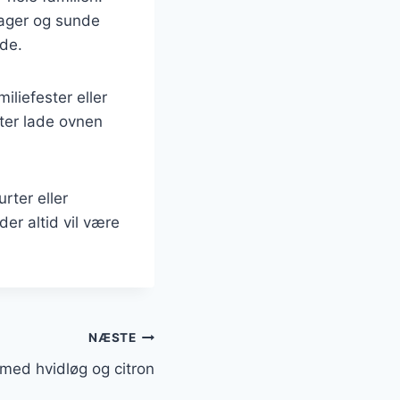
tsager og sunde
nde.
miliefester eller
ter lade ovnen
rter eller
er altid vil være
NÆSTE
n med hvidløg og citron