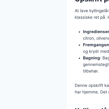
At lave kyllingel
klassiske ret på.
Ingrediense
citron, oliven
Fremgangs
og krydr med 
Bagning
: Ba
gennemstegte
tilbehør.
Denne opskrift ka
har hjemme. Det e