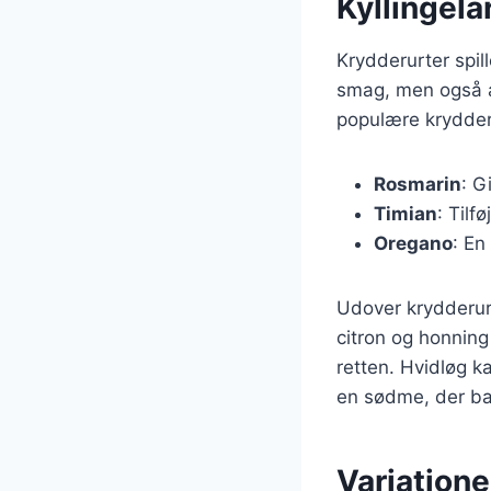
Kyllingel
Krydderurter spille
smag, men også a
populære krydderur
Rosmarin
: G
Timian
: Tilf
Oregano
: En
Udover krydderur
citron og honning 
retten. Hvidløg k
en sødme, der ba
Variatione