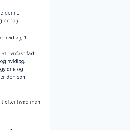
yde denne
og behag.
ed hvidløg, 1
 et ovnfast fad
 og hvidløg.
r gyldne og
ver den som
alt efter hvad man