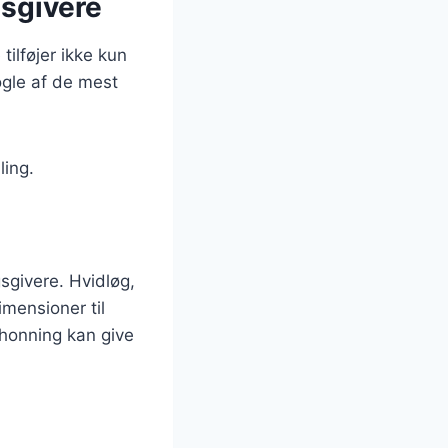
gsgivere
 tilføjer ikke kun
gle af de mest
ling.
givere. Hvidløg,
imensioner til
g honning kan give