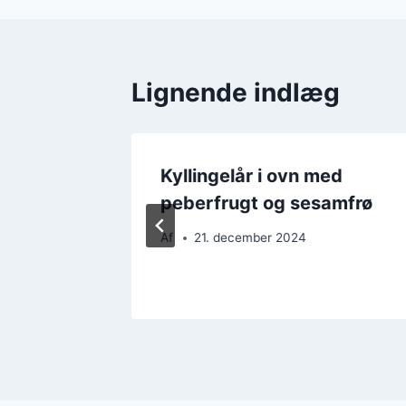
Lignende indlæg
ed
Kyllingelår i ovn med
ater
peberfrugt og sesamfrø
Af
21. december 2024