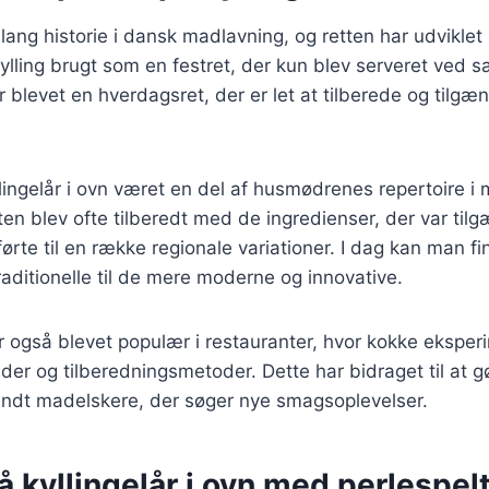
 lang historie i dansk madlavning, og retten har udviklet 
ylling brugt som en festret, der kun blev serveret ved sæ
år blevet en hverdagsret, der er let at tilberede og tilgæn
lingelår i ovn været en del af husmødrenes repertoire i
ten blev ofte tilberedt med de ingredienser, der var tilg
ørte til en række regionale variationer. I dag kan man fi
aditionelle til de mere moderne og innovative.
 er også blevet populær i restauranter, hvor kokke ekspe
ader og tilberedningsmetoder. Dette har bidraget til at 
ndt madelskere, der søger nye smagsoplevelser.
å kyllingelår i ovn med perlespel