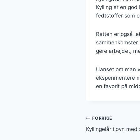
Kylling er en god
fedtstoffer som o
Retten er også let 
sammenkomster. M
gøre arbejdet, m
Uanset om man væl
eksperimentere me
en favorit på mi
Indlægsnavi
FORRIGE
Kyllingelår i ovn med