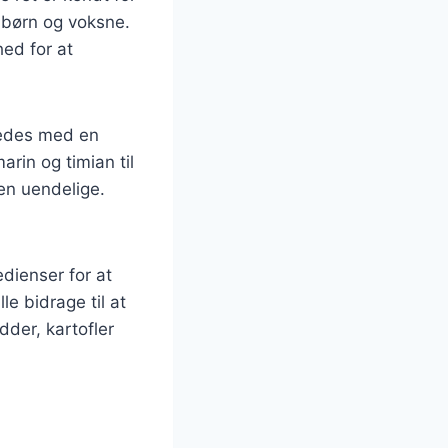
e børn og voksne.
hed for at
eredes med en
arin og timian til
en uendelige.
edienser for at
le bidrage til at
dder, kartofler