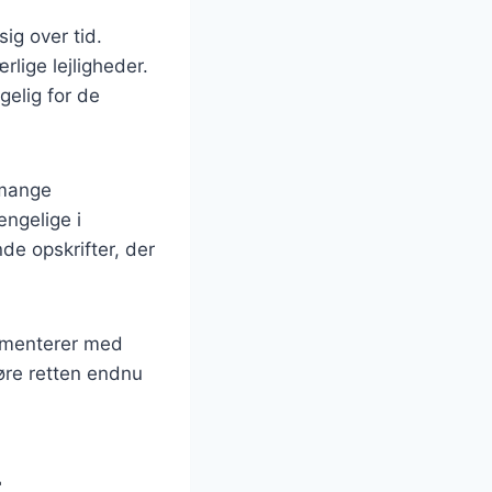
sig over tid.
rlige lejligheder.
gelig for de
 mange
ængelige i
nde opskrifter, der
rimenterer med
gøre retten endnu
t