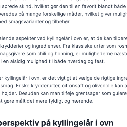
g sprøde skind, hvilket gør den til en favorit blandt båd
ilberedes på mange forskellige måder, hvilket giver mulig
ed smagsvarianter og tilbehør.
talende aspekter ved kyllingelår i ovn er, at de kan tilb
 krydderier og ingredienser. Fra klassiske urter som rosm
magsgivere som chili og honning, er mulighederne næst
il en alsidig mulighed til både hverdag og fest.
 kyllingelår i ovn, er det vigtigt at vælge de rigtige ingr
mag. Friske krydderurter, citronsaft og olivenolie kan al
nye højder. Desuden kan man tilføje grøntsager som gulerø
at gøre måltidet mere fyldigt og nærende.
perspektiv på kyllingelår i ovn