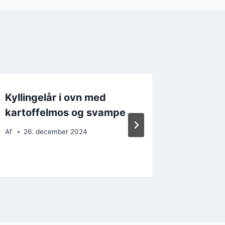
Kyllingelår i ovn med
Kylling
kartoffelmos og svampe
svampe
Af
26. december 2024
Af
10. 