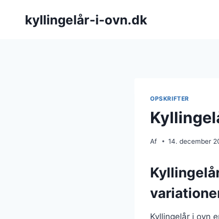
Fortsæt
kyllingelår-i-ovn.dk
til
indhold
OPSKRIFTER
Kyllingel
Af
14. december 2
Kyllingelå
variatione
Kyllingelår i ovn