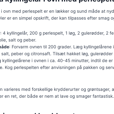
år i ovn med perlespelt er en lækker og sund måde at n
 Her er en simpel opskrift, der kan tilpasses efter smag 
r
: 4 kyllingelår, 200 g perlespelt, 1 løg, 2 gulerødder, 2 f
olie, salt og peber.
måde
: Forvarm ovnen til 200 grader. Læg kyllingelårene i
salt, peber og citronsaft. Tilsæt hakket løg, gulerødder
g kyllingelårene i ovnen i ca. 40-45 minutter, indtil de e
. Kog perlespelten efter anvisningen på pakken og ser
n varieres med forskellige krydderurter og grøntsager, 
r en ret, der både er nem at lave og smager fantastisk.