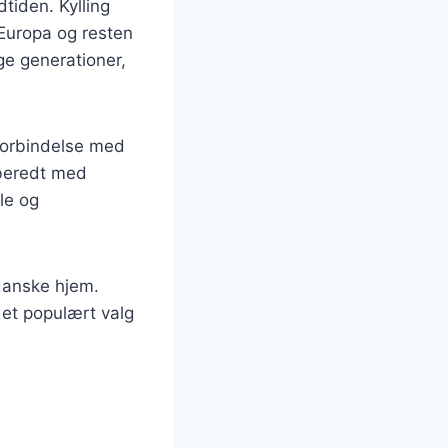
dtiden. Kylling
l Europa og resten
ge generationer,
 forbindelse med
ilberedt med
le og
 danske hjem.
 et populært valg