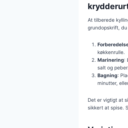
krydderur
At tilberede kylli
grundopskrift, du
Forberedels
køkkenrulle.
Marinering
:
salt og peber
Bagning
: Pl
minutter, ell
Det er vigtigt at 
sikkert at spise.