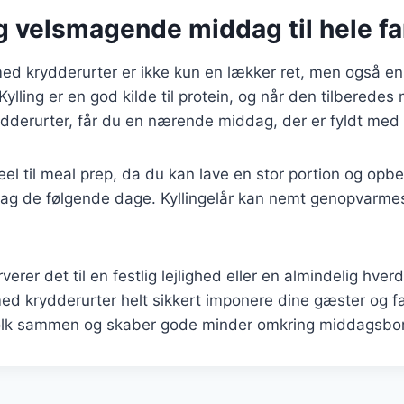
g velsmagende middag til hele fa
 med krydderurter er ikke kun en lækker ret, men også 
 Kylling er en god kilde til protein, og når den tilberedes
ydderurter, får du en nærende middag, der er fyldt med
el til meal prep, da du kan lave en stor portion og opbev
ddag de følgende dage. Kyllingelår kan nemt genopvarm
erer det til en festlig lejlighed eller en almindelig hver
 med krydderurter helt sikkert imponere dine gæster og fa
 folk sammen og skaber gode minder omkring middagsbo