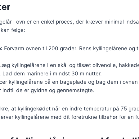
ter
ngelår i ovn er en enkel proces, der kræver minimal indsa
 kan følge:
e
: Forvarm ovnen til 200 grader. Rens kyllingelårene og
 Læg kyllingelårene i en skål og tilsæt olivenolie, hakked
. Lad dem marinere i mindst 30 minutter.
acer kyllingelårene på en bageplade og bag dem i ovnen 
er indtil de er gyldne og gennemstegte.
sikre, at kyllingekødet når en indre temperatur på 75 gra
 Server kyllingelårene med dit foretrukne tilbehør for en