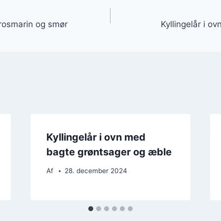
gation
 rosmarin og smør
Kyllingelår i o
Kyllingelår i ovn med
bagte grøntsager og æble
Af
28. december 2024