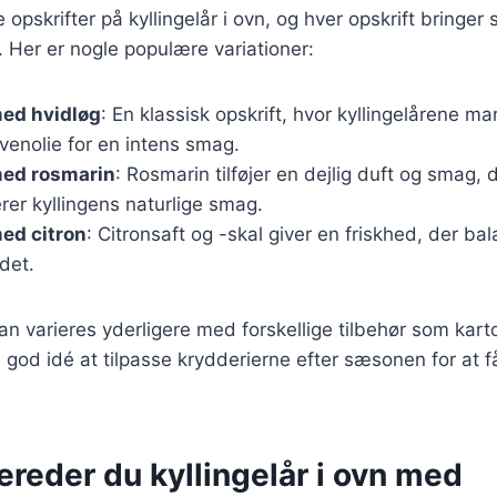
e opskrifter på kyllingelår i ovn, og hver opskrift bringer
 Her er nogle populære variationer:
med hvidløg
: En klassisk opskrift, hvor kyllingelårene m
ivenolie for en intens smag.
med rosmarin
: Rosmarin tilføjer en dejlig duft og smag, 
er kyllingens naturlige smag.
med citron
: Citronsaft og -skal giver en friskhed, der b
ødet.
kan varieres yderligere med forskellige tilbehør som kart
 en god idé at tilpasse krydderierne efter sæsonen for at
ereder du kyllingelår i ovn med