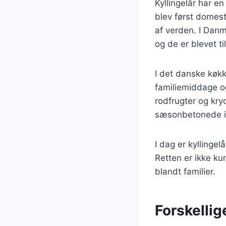
Kyllingelår har en
blev først domesti
af verden. I Danm
og de er blevet ti
I det danske køkk
familiemiddage og 
rodfrugter og kry
sæsonbetonede i
I dag er kyllinge
Retten er ikke ku
blandt familier.
Forskellig