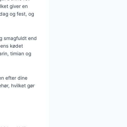
lket giver en
rdag og fest, og
 og smagfuldt end
 mens kødet
rin, timian og
en efter dine
hør, hvilket gør