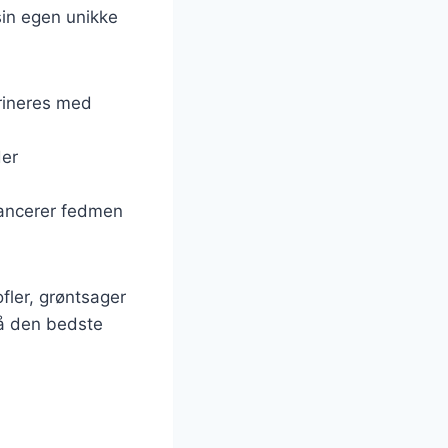
 sin egen unikke
arineres med
der
alancerer fedmen
ofler, grøntsager
 få den bedste