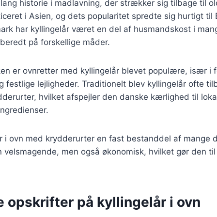
 lang historie i madlavning, der strækker sig tilbage til ol
ceret i Asien, og dets popularitet spredte sig hurtigt ti
ark har kyllingelår været en del af husmandskost i man
lberedt på forskellige måder.
en er ovnretter med kyllingelår blevet populære, især i
festlige lejligheder. Traditionelt blev kyllingelår ofte t
dderurter, hvilket afspejler den danske kærlighed til loka
ngredienser.
lår i ovn med krydderurter en fast bestanddel af mange
n velsmagende, men også økonomisk, hvilket gør den til
e opskrifter på kyllingelår i ovn