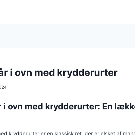
år i ovn med krydderurter
024
r i ovn med krydderurter: En lækker
 med krydderurter er en klassisk ret, der er elsket af ma