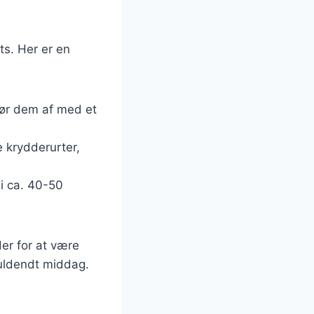
ts. Her er en
 tør dem af med et
e krydderurter,
i ca. 40-50
der for at være
 fuldendt middag.