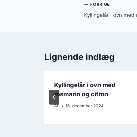
Indlægsnavi
FORRIGE
Kyllingelår i ovn med
Lignende indlæg
krift til
Kyllingelår i ovn med
rosmarin og citron
Af
16. december 2024