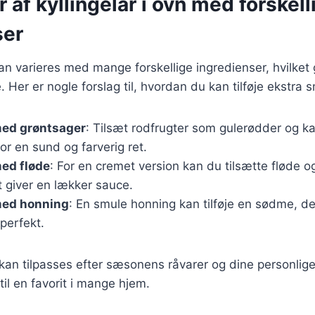
r af kyllingelår i ovn med forskell
ser
 kan varieres med mange forskellige ingredienser, hvilket
er er nogle forslag til, hvordan du kan tilføje ekstra 
med grøntsager
: Tilsæt rodfrugter som gulerødder og kart
r en sund og farverig ret.
med fløde
: For en cremet version kan du tilsætte fløde o
et giver en lækker sauce.
med honning
: En smule honning kan tilføje en sødme, d
perfekt.
 kan tilpasses efter sæsonens råvarer og dine personlig
 til en favorit i mange hjem.