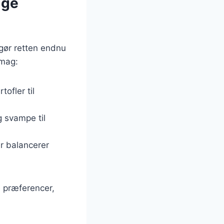
ige
 gør retten endnu
smag:
ofler til
g svampe til
er balancerer
e præferencer,