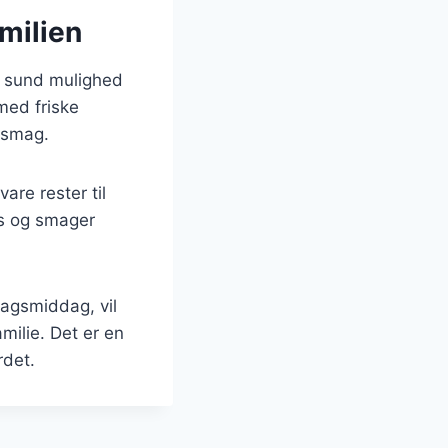
milien
en sund mulighed
 med friske
 smag.
are rester til
es og smager
dagsmiddag, vil
milie. Det er en
rdet.