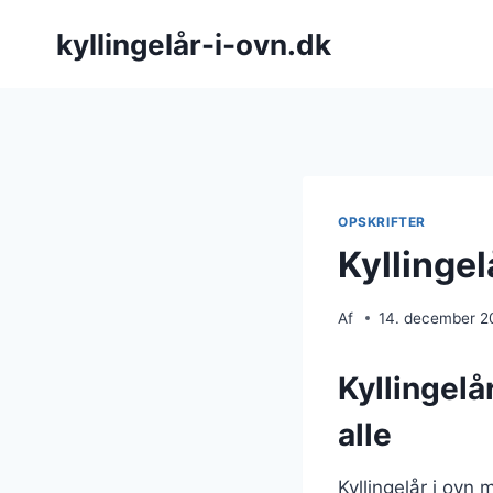
Fortsæt
kyllingelår-i-ovn.dk
til
indhold
OPSKRIFTER
Kyllingel
Af
14. december 2
Kyllingelå
alle
Kyllingelår i ovn