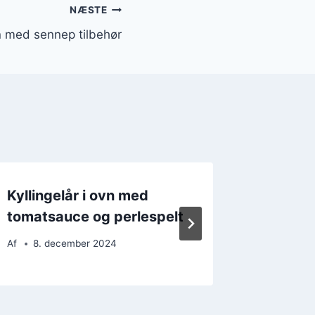
NÆSTE
vn med sennep tilbehør
Kyllingelår i ovn med
Kyllinge
tomatsauce og perlespelt
fest
Af
8. december 2024
Af
20. 