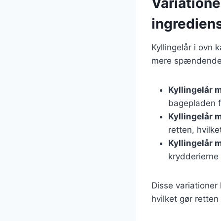
Variatione
ingredien
Kyllingelår i ovn
mere spændende. H
Kyllingelår 
bagepladen fo
Kyllingelår 
retten, hvilk
Kyllingelår 
krydderierne 
Disse variationer
hvilket gør retten