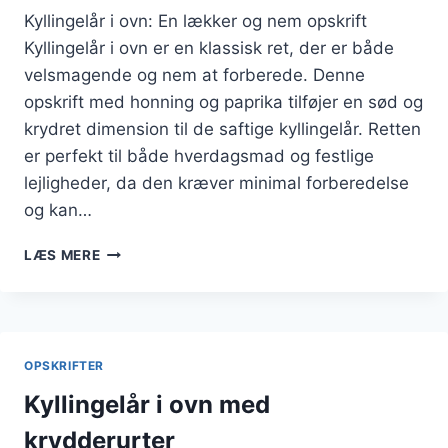
Kyllingelår i ovn: En lækker og nem opskrift
Kyllingelår i ovn er en klassisk ret, der er både
velsmagende og nem at forberede. Denne
opskrift med honning og paprika tilføjer en sød og
krydret dimension til de saftige kyllingelår. Retten
er perfekt til både hverdagsmad og festlige
lejligheder, da den kræver minimal forberedelse
og kan…
KYLLINGELÅR
LÆS MERE
I
OVN
OPSKRIFT
MED
HONNING
OPSKRIFTER
OG
PAPRIKA
Kyllingelår i ovn med
krydderurter