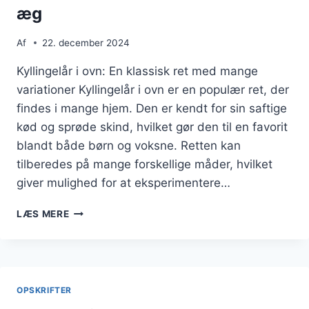
æg
Af
22. december 2024
Kyllingelår i ovn: En klassisk ret med mange
variationer Kyllingelår i ovn er en populær ret, der
findes i mange hjem. Den er kendt for sin saftige
kød og sprøde skind, hvilket gør den til en favorit
blandt både børn og voksne. Retten kan
tilberedes på mange forskellige måder, hvilket
giver mulighed for at eksperimentere…
KYLLINGELÅR
LÆS MERE
I
OVN
MED
BØNNER
OG
OPSKRIFTER
ÆG