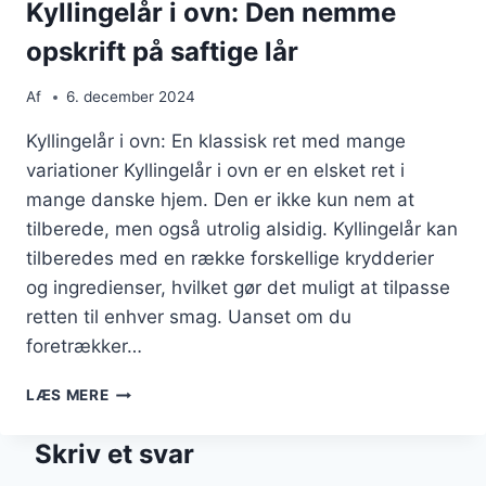
Kyllingelår i ovn: Den nemme
opskrift på saftige lår
Af
6. december 2024
Kyllingelår i ovn: En klassisk ret med mange
variationer Kyllingelår i ovn er en elsket ret i
mange danske hjem. Den er ikke kun nem at
tilberede, men også utrolig alsidig. Kyllingelår kan
tilberedes med en række forskellige krydderier
og ingredienser, hvilket gør det muligt at tilpasse
retten til enhver smag. Uanset om du
foretrækker…
KYLLINGELÅR
LÆS MERE
I
OVN:
Skriv et svar
DEN
NEMME