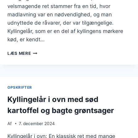
velsmagende ret stammer fra en tid, hvor
madlavning var en nødvendighed, og man
udnyttede de råvarer, der var tilgængelige.
Kyllingelår, som er en del af kyllingens mørkere
kød, er kendt…
KYLLINGELÅR
LÆS MERE
I
OVN
MED
ÆBLE
OG
OPSKRIFTER
HVIDVIN
Kyllingelår i ovn med sød
kartoffel og bagte grøntsager
Af
7. december 2024
Kyllingelår i ovn: En klassisk ret med mange