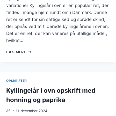
variationer Kyllingelår i ovn er en populær ret, der
findes i mange hjem rundt om i Danmark. Denne
ret er kendt for sin saftige kød og sprøde skind,
der opnås ved at tilberede kyllingelårene i ovnen.
Det er en ret, der kan varieres på utallige måder,
hvilket…
KYLLINGELÅR
LÆS MERE
I
OVN
MED
SØD
KARTOFFEL
OPSKRIFTER
OG
BAGTE
Kyllingelår i ovn opskrift med
GRØNTSAGER
honning og paprika
Af
11. december 2024