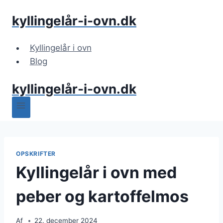
Fortsæt
kyllingelår-i-ovn.dk
til
indhold
Kyllingelår i ovn
Blog
kyllingelår-i-ovn.dk
OPSKRIFTER
Kyllingelår i ovn med
peber og kartoffelmos
Af
22. december 2024