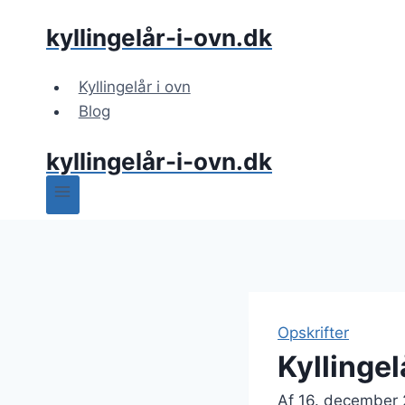
Fortsæt
kyllingelår-i-ovn.dk
til
indhold
Kyllingelår i ovn
Blog
kyllingelår-i-ovn.dk
Opskrifter
Kyllingel
Af
16. december