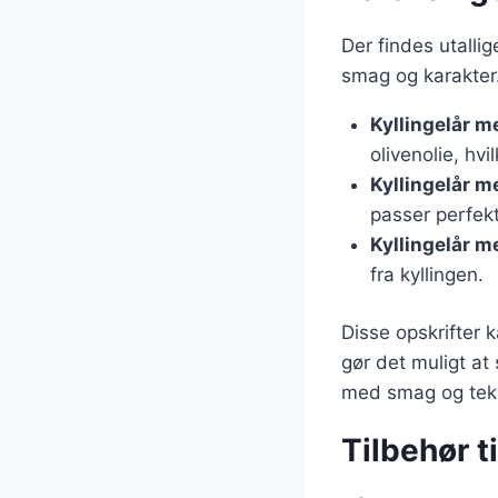
Der findes utallig
smag og karakter.
Kyllingelår m
olivenolie, hvi
Kyllingelår m
passer perfekt 
Kyllingelår m
fra kyllingen.
Disse opskrifter 
gør det muligt at
med smag og teks
Tilbehør t