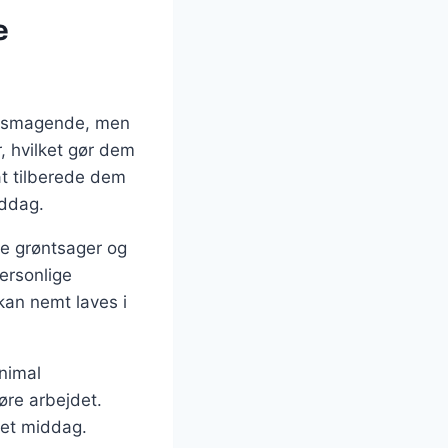
e
velsmagende, men
r, hvilket gør dem
t tilberede dem
iddag.
ge grøntsager og
personlige
 kan nemt laves i
inimal
øre arbejdet.
vet middag.