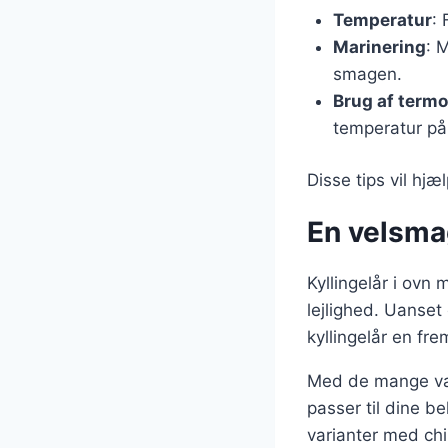
Temperatur
: 
Marinering
: 
smagen.
Brug af term
temperatur på
Disse tips vil hj
En velsmag
Kyllingelår i ovn 
lejlighed. Uanset
kyllingelår en fr
Med de mange vari
passer til dine b
varianter med chi