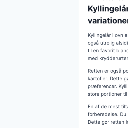
Kyllingelå
variatione
Kyllingelår i ovn
også utrolig alsi
til en favorit b
med krydderurter,
Retten er også po
kartofler. Dette g
præferencer. Kyll
store portioner ti
En af de mest til
forberedelse. Du
Dette gør retten 