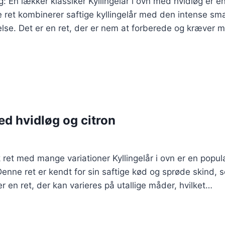
g: En lækker klassiker Kyllingelår i ovn med hvidløg er en
et kombinerer saftige kyllingelår med den intense smag
se. Det er en ret, der er nem at forberede og kræver mi
ed hvidløg og citron
sk ret med mange variationer Kyllingelår i ovn er en popu
enne ret er kendt for sin saftige kød og sprøde skind, 
er en ret, der kan varieres på utallige måder, hvilket…