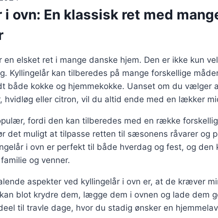
r i ovn: En klassisk ret med mang
r
 er en elsket ret i mange danske hjem. Den er ikke kun 
dig. Kyllingelår kan tilberedes på mange forskellige måde
landt både kokke og hjemmekokke. Uanset om du vælger a
 hvidløg eller citron, vil du altid ende med en lækker m
pulær, fordi den kan tilberedes med en række forskelli
ør det muligt at tilpasse retten til sæsonens råvarer og 
ingelår i ovn er perfekt til både hverdag og fest, og den
l familie og venner.
talende aspekter ved kyllingelår i ovn er, at de kræver m
 kan blot krydre dem, lægge dem i ovnen og lade dem g
ideel til travle dage, hvor du stadig ønsker en hjemmela