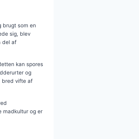
ng brugt som en
ede sig, blev
 del af
 Retten kan spores
rydderurter og
 bred vifte af
ved
e madkultur og er