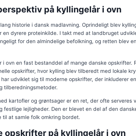
perspektiv på kyllingelår i ovn
 lang historie i dansk madlavning. Oprindeligt blev kylli
r en dyrere proteinkilde. I takt med at landbruget udvikl
ngeligt for den almindelige befolkning, og retten blev en
lår i ovn en fast bestanddel af mange danske opskrifter.
ionelle opskrifter, hvor kylling blev tilberedt med lokale k
har udviklet sig til moderne opskrifter, der inkluderer en
g tilberedningsmetoder.
med kartofler og grøntsager er en ret, der ofte serveres 
 festlige lejligheder. Den er blevet en del af den dansk
 til at samle folk omkring bordet.
e opskrifter på kyllingelår i ovn