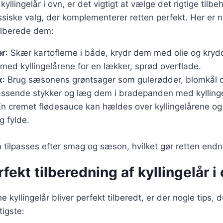
kyllingelår i ovn, er det vigtigt at vælge det rigtige tilbe
ssiske valg, der komplementerer retten perfekt. Her er nog
ilberede dem:
er
: Skær kartoflerne i både, krydr dem med olie og kryd
d kyllingelårene for en lækker, sprød overflade.
x
: Brug sæsonens grøntsager som gulerødder, blomkål o
ssende stykker og læg dem i bradepanden med kylling
En cremet flødesauce kan hældes over kyllingelårene og
g fylde.
n tilpasses efter smag og sæson, hvilket gør retten endn
rfekt tilberedning af kyllingelår i
ine kyllingelår bliver perfekt tilberedt, er der nogle tips, 
tigste: