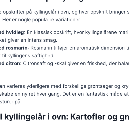
e opskrifter på kyllingelår i ovn, og hver opskrift bringer
 Her er nogle populære variationer:
ed hvidløg
: En klassisk opskrift, hvor kyllingelårene mar
lket giver en intens smag.
ed rosmarin
: Rosmarin tilføjer en aromatisk dimension ti
til kyllingens saftighed.
ed citron
: Citronsaft og -skal giver en friskhed, der ba
kan varieres yderligere med forskellige grøntsager og kryd
 skabe en ny ret hver gang. Det er en fantastisk måde a
turer på.
il kyllingelår i ovn: Kartofler og 