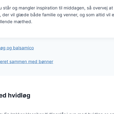
står og mangler inspiration til middagen, så overvej at l
t, der vil glæde både familie og venner, og som altid vil
tillende mæthed.
gation
 løg og balsamico
erveret sammen med bønner
med hvidløg