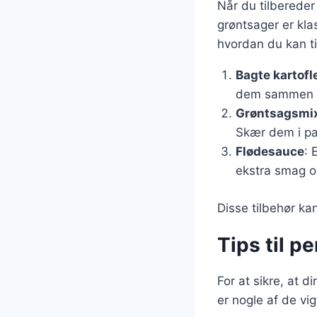
Når du tilbereder 
grøntsager er kla
hvordan du kan t
Bagte kartofl
dem sammen me
Grøntsagsmi
Skær dem i pa
Flødesauce
: 
ekstra smag o
Disse tilbehør ka
Tips til pe
For at sikre, at d
er nogle af de vig