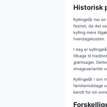
Historisk 
Kyllingelår har en
festret, da det va
kylling mere tilgæ
hverdagskosten.
I dag er kyllinge
tilbage til tradit
grøntsager. Dette 
smagsvarianter o
Kyllingelår i ovn 
familiemiddage og
kendt for sin evne
Forskellig