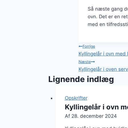
Så næste gang du 
ovn. Det er en re
med en tilfredss
Indlægsnavi
Forrige
Kyllingelår i ovn med
Næste
Kyllingelår i oven s
Lignende indlæg
Opskrifter
Kyllingelår i ovn 
Af
28. december 2024