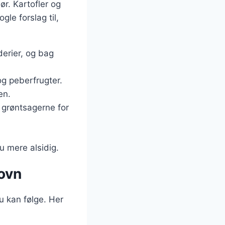
hør. Kartofler og
le forslag til,
derier, og bag
g peberfrugter.
en.
 grøntsagerne for
u mere alsidig.
 ovn
du kan følge. Her