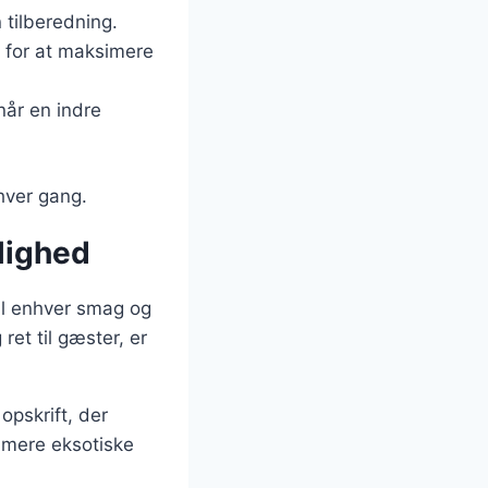
 tilberedning.
, for at maksimere
når en indre
hver gang.
jlighed
til enhver smag og
et til gæster, er
opskrift, der
l mere eksotiske