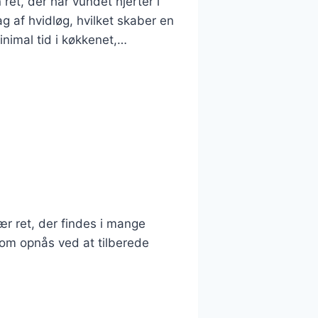
 ret, der har vundet hjerter i
 af hvidløg, hvilket skaber en
nimal tid i køkkenet,…
lær ret, der findes i mange
som opnås ved at tilberede