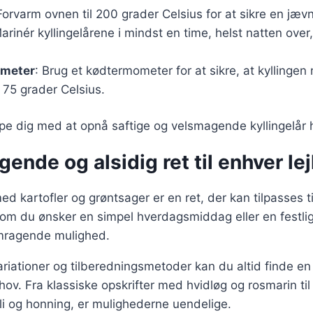
Forvarm ovnen til 200 grader Celsius for at sikre en jævn
Marinér kyllingelårene i mindst en time, helst natten over
ometer
: Brug et kødtermometer for at sikre, at kyllingen 
 75 grader Celsius.
ælpe dig med at opnå saftige og velsmagende kyllingelår 
ende og alsidig ret til enhver le
med kartofler og grøntsager er en ret, der kan tilpasses 
 om du ønsker en simpel hverdagsmiddag eller en festlig r
emragende mulighed.
ationer og tilberedningsmetoder kan du altid finde en 
ehov. Fra klassiske opskrifter med hvidløg og rosmarin ti
li og honning, er mulighederne uendelige.