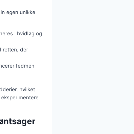
 sin egen unikke
ineres i hvidløg og
l retten, der
lancerer fedmen
derier, hvilket
t eksperimentere
grøntsager