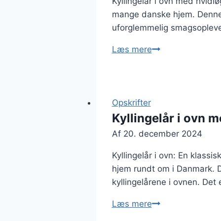
Kyllingelår i ovn med hvidlø
mange danske hjem. Denne r
uforglemmelig smagsoplevel
Kyllingelår
Læs mere
i
ovn
med
hvidløg
Opskrifter
Kyllingelår i ovn m
Af
20. december 2024
Kyllingelår i ovn: En klassi
hjem rundt om i Danmark. D
kyllingelårene i ovnen. Det 
Kyllingelår
Læs mere
i