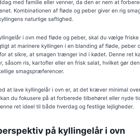
iddag med familie eller venner, da den er nem at forber
kenet. Kombinationen af fløde og peber giver en rig smag
llingens naturlige saftighed.
yllingelår i ovn med fløde og peber, skal du vælge friske 
igtigt at marinere kyllingen i en blanding af fløde, peber
for at sikre, at smagen trænger ind i kødet. Denne ret 
r, såsom ris, kartofler eller en frisk salat, hvilket gør de
rskellige smagspræferencer.
ed at lave kyllingelår i ovn er, at det kræver minimal ov
, kan du fokusere på at forberede tilbehøret eller nyde t
nne ret ideel til både hverdag og festlige lejligheder.
perspektiv på kyllingelår i ovn