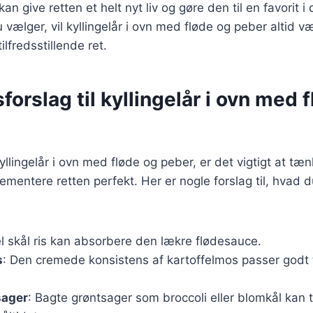
kan give retten et helt nyt liv og gøre den til en favorit i
 vælger, vil kyllingelår i ovn med fløde og peber altid v
lfredsstillende ret.
forslag til kyllingelår i ovn med 
llingelår i ovn med fløde og peber, er det vigtigt at tæn
mentere retten perfekt. Her er nogle forslag til, hvad 
el skål ris kan absorbere den lækre flødesauce.
s
: Den cremede konsistens af kartoffelmos passer godt t
sager
: Bagte grøntsager som broccoli eller blomkål kan ti