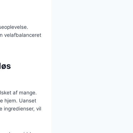
seoplevelse.
n velafbalanceret
løs
elsket af mange.
ke hjem. Uanset
 ingredienser, vil