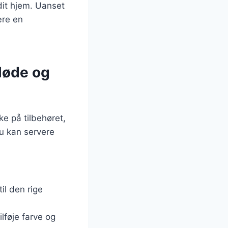
 dit hjem. Uanset
ære en
fløde og
ke på tilbehøret,
du kan servere
il den rige
lføje farve og