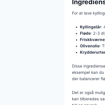
Ingrediens
For at lave kylli
Kyllingelår
: 
Fløde
: 2-3 d
Friskkværne
Olivenolie
: T
Krydderurte
Disse ingrediense
eksempel kan du t
der balancerer fl
Det er også mulig
kan tilberedes sa