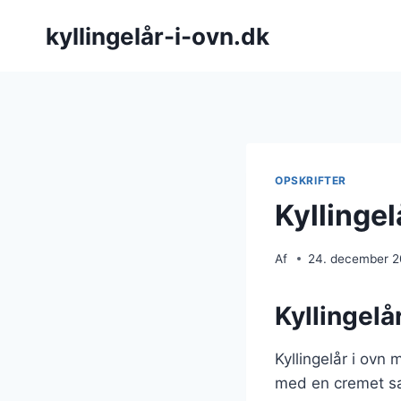
Fortsæt
kyllingelår-i-ovn.dk
til
indhold
OPSKRIFTER
Kyllingel
Af
24. december 
Kyllingelå
Kyllingelår i ovn 
med en cremet sau