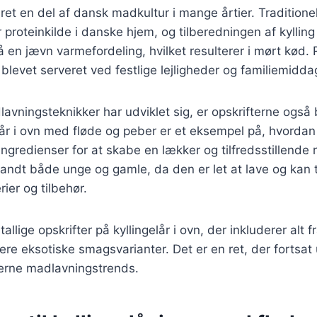
ret en del af dansk madkultur i mange årtier. Traditionelt
proteinkilde i danske hjem, og tilberedningen af kylling 
å en jævn varmefordeling, hvilket resulterer i mørt kød.
e blevet serveret ved festlige lejligheder og familiemidda
lavningsteknikker har udviklet sig, er opskrifterne også
elår i ovn med fløde og peber er et eksempel på, hvorda
ngredienser for at skabe en lækker og tilfredsstillende r
landt både unge og gamle, da den er let at lave og kan
rier og tilbehør.
tallige opskrifter på kyllingelår i ovn, der inkluderer alt f
ere eksotiske smagsvarianter. Det er en ret, der fortsat 
derne madlavningstrends.