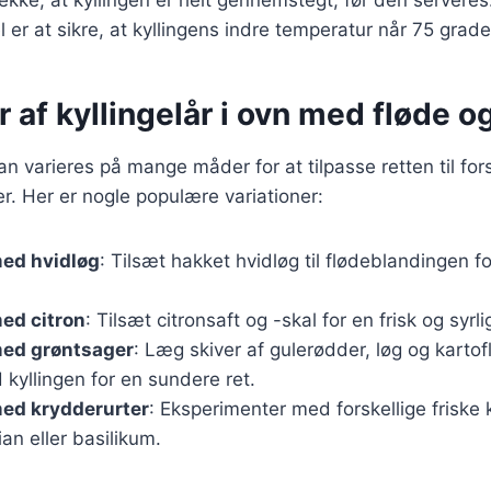
 er at sikre, at kyllingens indre temperatur når 75 grade
r af kyllingelår i ovn med fløde o
kan varieres på mange måder for at tilpasse retten til for
. Her er nogle populære variationer:
med hvidløg
: Tilsæt hakket hvidløg til flødeblandingen f
med citron
: Tilsæt citronsaft og -skal for en frisk og syrl
med grøntsager
: Læg skiver af gulerødder, løg og kartofl
yllingen for en sundere ret.
med krydderurter
: Eksperimenter med forskellige friske
ian eller basilikum.