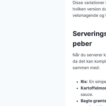
Disse variationer 
hvilken version du
velsmagende og ti
Serverings
peber
Når du serverer ky
da det kan komple
sammen med:
Ris
: En simp
Kartoffelmo
sauce.
Bagte grønt