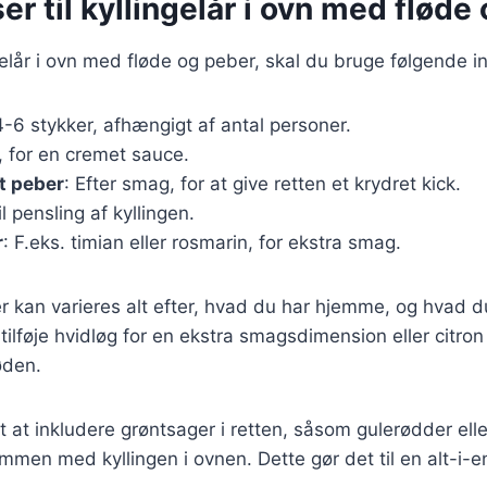
er til kyllingelår i ovn med fløde
ngelår i ovn med fløde og peber, skal du bruge følgende i
4-6 stykker, afhængigt af antal personer.
l, for en cremet sauce.
t peber
: Efter smag, for at give retten et krydret kick.
il pensling af kyllingen.
r
: F.eks. timian eller rosmarin, for ekstra smag.
r kan varieres alt efter, hvad du har hjemme, og hvad d
ilføje hvidløg for en ekstra smagsdimension eller citron 
øden.
t at inkludere grøntsager i retten, såsom gulerødder elle
mmen med kyllingen i ovnen. Dette gør det til en alt-i-en