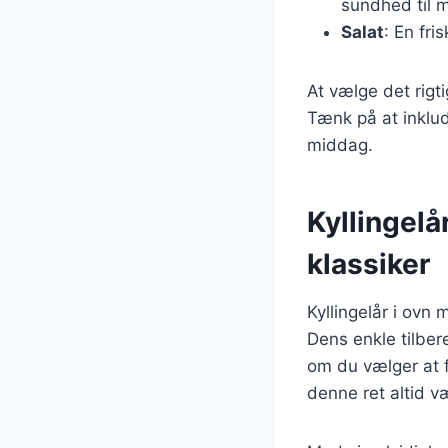
sundhed til m
Salat
: En fri
At vælge det rigt
Tænk på at inklud
middag.
Kyllingelå
klassiker
Kyllingelår i ovn 
Dens enkle tilber
om du vælger at f
denne ret altid v