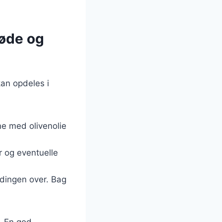
løde og
kan opdeles i
ne med olivenolie
r og eventuelle
ndingen over. Bag
s. En god