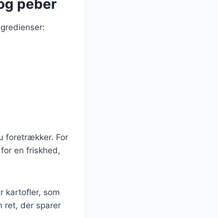
 og peber
ngredienser:
u foretrækker. For
for en friskhed,
r kartofler, som
 ret, der sparer