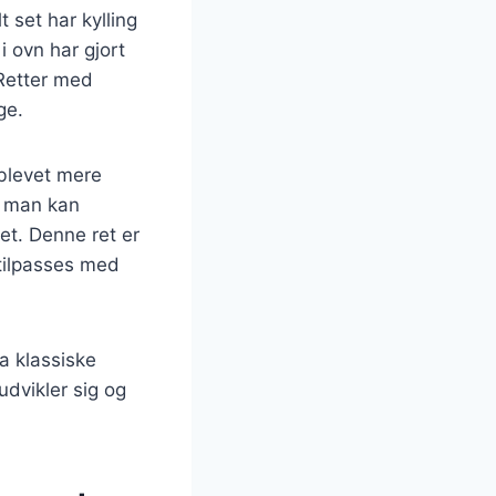
 set har kylling
i ovn har gjort
 Retter med
ge.
 blevet mere
n man kan
et. Denne ret er
 tilpasses med
ra klassiske
udvikler sig og