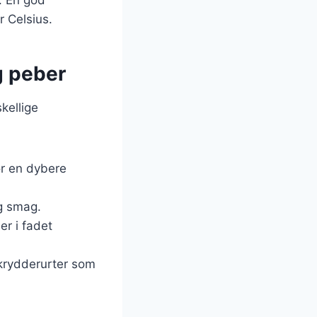
r Celsius.
g peber
skellige
or en dybere
ig smag.
er i fadet
 krydderurter som