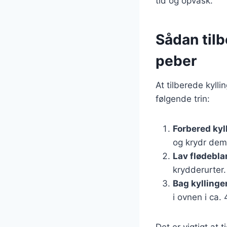
tid og opvask.
Sådan tilb
peber
At tilberede kyll
følgende trin:
Forbered kyl
og krydr dem
Lav flødebl
krydderurter
Bag kyllinge
i ovnen i ca.
Det er vigtigt at 