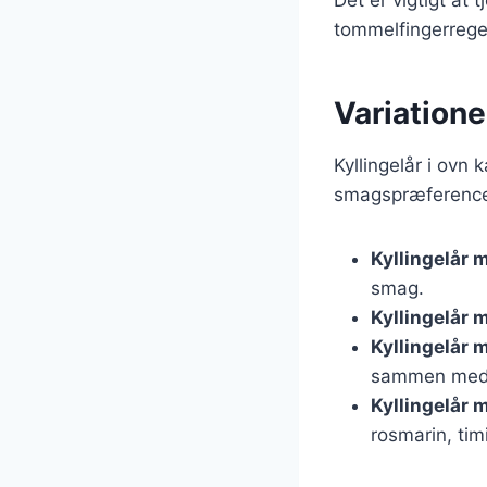
tommelfingerregel
Variatione
Kyllingelår i ovn 
smagspræferencer
Kyllingelår 
smag.
Kyllingelår 
Kyllingelår 
sammen med k
Kyllingelår 
rosmarin, tim