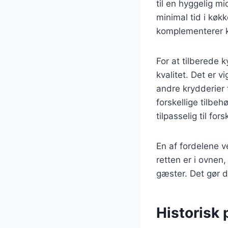
til en hyggelig m
minimal tid i køk
komplementerer ky
For at tilberede k
kvalitet. Det er v
andre krydderier 
forskellige tilbehø
tilpasselig til fo
En af fordelene v
retten er i ovnen
gæster. Det gør de
Historisk 