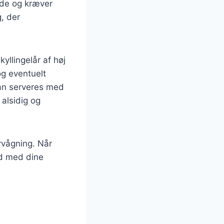
ede og kræver
, der
kyllingelår af høj
 og eventuelt
kan serveres med
n alsidig og
ervågning. Når
id med dine