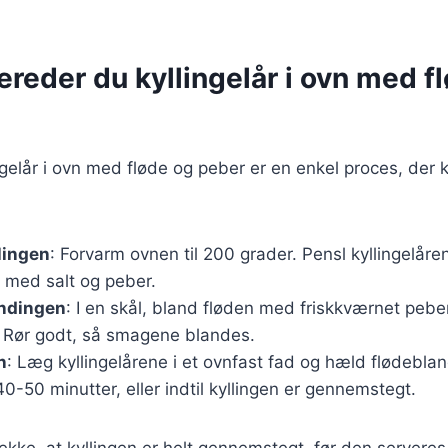
ereder du kyllingelår i ovn med f
ingelår i ovn med fløde og peber er en enkel proces, der 
lingen
: Forvarm ovnen til 200 grader. Pensl kyllingelåre
 med salt og peber.
andingen
: I en skål, bland fløden med friskkværnet pebe
. Rør godt, så smagene blandes.
n
: Læg kyllingelårene i et ovnfast fad og hæld flødebla
 40-50 minutter, eller indtil kyllingen er gennemstegt.
tjekke, at kyllingen er helt gennemstegt, før den servere