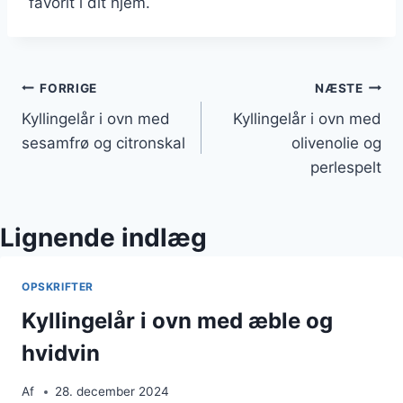
favorit i dit hjem.
Indlægsnavigation
FORRIGE
NÆSTE
Kyllingelår i ovn med
Kyllingelår i ovn med
sesamfrø og citronskal
olivenolie og
perlespelt
Lignende indlæg
OPSKRIFTER
Kyllingelår i ovn med æble og
hvidvin
Af
28. december 2024