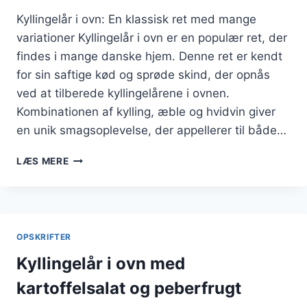
Kyllingelår i ovn: En klassisk ret med mange
variationer Kyllingelår i ovn er en populær ret, der
findes i mange danske hjem. Denne ret er kendt
for sin saftige kød og sprøde skind, der opnås
ved at tilberede kyllingelårene i ovnen.
Kombinationen af kylling, æble og hvidvin giver
en unik smagsoplevelse, der appellerer til både…
KYLLINGELÅR
LÆS MERE
I
OVN
MED
ÆBLE
OG
OPSKRIFTER
HVIDVIN
Kyllingelår i ovn med
kartoffelsalat og peberfrugt