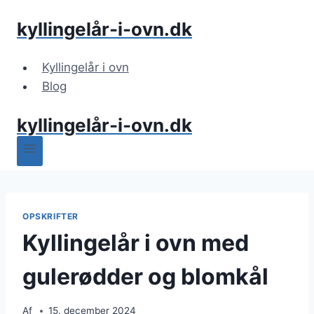
Fortsæt
kyllingelår-i-ovn.dk
til
indhold
Kyllingelår i ovn
Blog
kyllingelår-i-ovn.dk
OPSKRIFTER
Kyllingelår i ovn med
gulerødder og blomkål
Af
15. december 2024