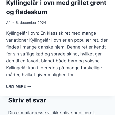
SESAMFRØ
Kyllingelår i ovn med grillet grønt
og flødeskum
Af
6. december 2024
Kyllingelår i ovn: En klassisk ret med mange
variationer Kyllingelår i ovn er en populær ret, der
findes i mange danske hjem. Denne ret er kendt
for sin saftige kød og sprøde skind, hvilket gør
den til en favorit blandt både børn og voksne.
Kyllingelår kan tilberedes på mange forskellige
måder, hvilket giver mulighed for…
KYLLINGELÅR
LÆS MERE
I
OVN
Skriv et svar
MED
GRILLET
GRØNT
Din e-mailadresse vil ikke blive publiceret.