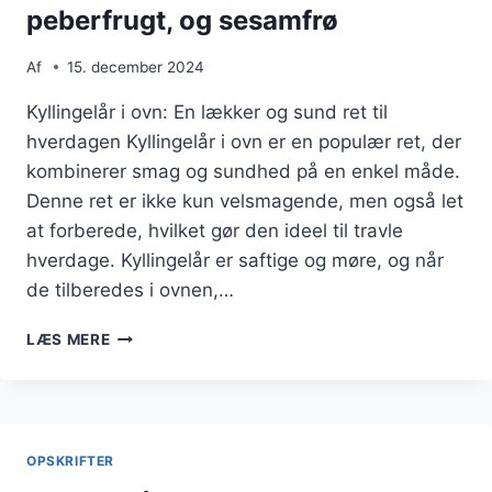
peberfrugt, og sesamfrø
Af
15. december 2024
Kyllingelår i ovn: En lækker og sund ret til
hverdagen Kyllingelår i ovn er en populær ret, der
kombinerer smag og sundhed på en enkel måde.
Denne ret er ikke kun velsmagende, men også let
at forberede, hvilket gør den ideel til travle
hverdage. Kyllingelår er saftige og møre, og når
de tilberedes i ovnen,…
KYLLINGELÅR
LÆS MERE
I
OVN
MED
ÆG,
PEBERFRUGT,
OPSKRIFTER
OG