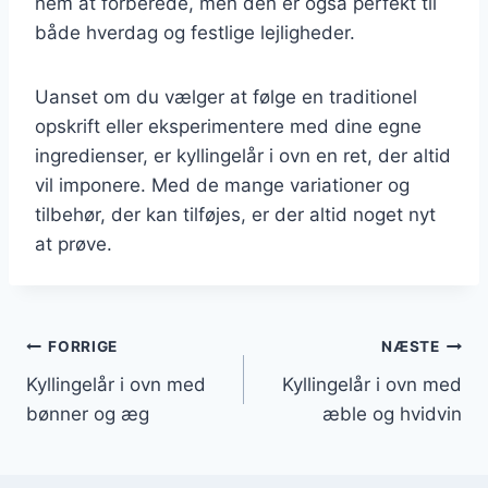
nem at forberede, men den er også perfekt til
både hverdag og festlige lejligheder.
Uanset om du vælger at følge en traditionel
opskrift eller eksperimentere med dine egne
ingredienser, er kyllingelår i ovn en ret, der altid
vil imponere. Med de mange variationer og
tilbehør, der kan tilføjes, er der altid noget nyt
at prøve.
Indlægsnavigation
FORRIGE
NÆSTE
Kyllingelår i ovn med
Kyllingelår i ovn med
bønner og æg
æble og hvidvin