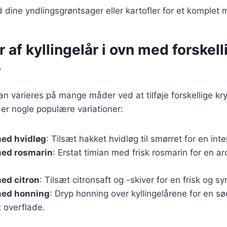
 dine yndlingsgrøntsager eller kartofler for et komplet m
r af kyllingelår i ovn med forskell
r
kan varieres på mange måder ved at tilføje forskellige kr
 er nogle populære variationer:
med hvidløg
: Tilsæt hakket hvidløg til smørret for en in
med rosmarin
: Erstat timian med frisk rosmarin for en a
med citron
: Tilsæt citronsaft og -skiver for en frisk og sy
med honning
: Dryp honning over kyllingelårene for en s
 overflade.