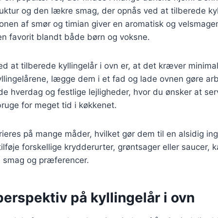
ruktur og den lækre smag, der opnås ved at tilberede kyl
onen af smør og timian giver en aromatisk og velsmage
l en favorit blandt både børn og voksne.
ed at tilberede kyllingelår i ovn er, at det kræver minima
yllingelårene, lægge dem i et fad og lade ovnen gøre arb
åde hverdag og festlige lejligheder, hvor du ønsker at se
ruge for meget tid i køkkenet.
arieres på mange måder, hvilket gør dem til en alsidig i
lføje forskellige krydderurter, grøntsager eller saucer, 
en smag og præferencer.
perspektiv på kyllingelår i ovn