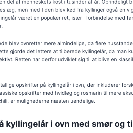
en del af menneskets kost i tusinder af år. Oprindeligt bl
es æg, men med tiden blev kød fra kyllinger også en vigt
lingelår været en populær ret, især i forbindelse med f
r.
ede blev ovnretter mere almindelige, da flere husstande 
te gjorde det lettere at tilberede kyllingelår, da man k
tivt. Retten har derfor udviklet sig til at blive en klassi
tallige opskrifter på kyllingelår i ovn, der inkluderer fors
klassiske opskrifter med hvidløg og rosmarin til mere ekso
hili, er mulighederne næsten uendelige.
å kyllingelår i ovn med smør og t