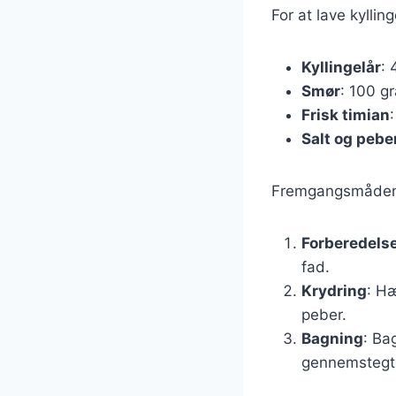
For at lave kylli
Kyllingelår
: 
Smør
: 100 g
Frisk timian
Salt og pebe
Fremgangsmåden 
Forberedels
fad.
Krydring
: Hæ
peber.
Bagning
: Ba
gennemstegt