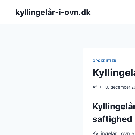
Fortsæt
kyllingelår-i-ovn.dk
til
indhold
OPSKRIFTER
Kyllingel
Af
10. december 2
Kyllingelå
saftighed
Kyllingelår i ovn