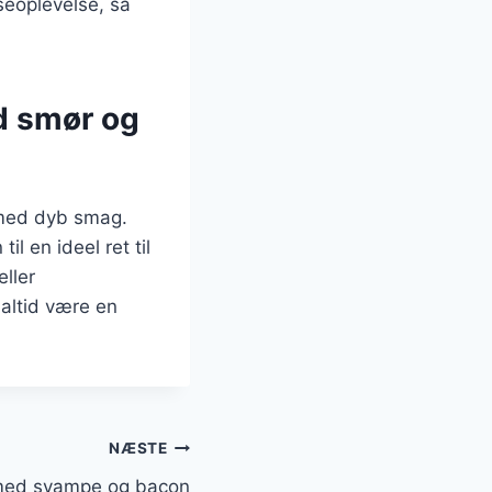
seoplevelse, så
ed smør og
 med dyb smag.
il en ideel ret til
ller
 altid være en
NÆSTE
n med svampe og bacon