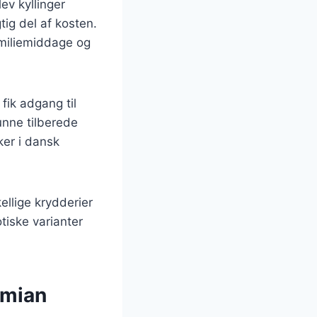
ev kyllinger
ig del af kosten.
amiliemiddage og
fik adgang til
unne tilberede
ker i dansk
kellige krydderier
tiske varianter
imian