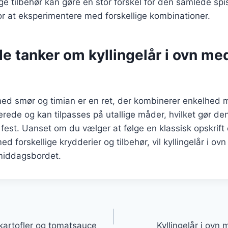
ige tilbehør kan gøre en stor forskel for den samlede spi
r at eksperimentere med forskellige kombinationer.
e tanker om kyllingelår i ovn m
 med smør og timian er en ret, der kombinerer enkelhed
erede og kan tilpasses på utallige måder, hvilket gør den t
est. Uanset om du vælger at følge en klassisk opskrift e
 forskellige krydderier og tilbehør, vil kyllingelår i ovn
 middagsbordet.
gation
 kartofler og tomatsauce
Kyllingelår i ov