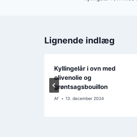
Lignende indlæg
d chili
Kyllingelår i ovn med
olivenolie og
grøntsagsbouillon
Af
13. december 2024