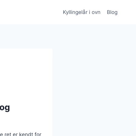
Kyllingelår i ovn
Blog
 og
e ret er kendt for