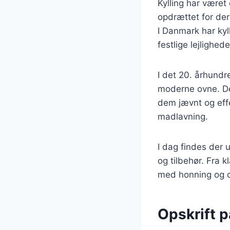
Kylling har været 
opdrættet for der
I Danmark har kyl
festlige lejlighede
I det 20. århundr
moderne ovne. Det
dem jævnt og effek
madlavning.
I dag findes der u
og tilbehør. Fra 
med honning og c
Opskrift p