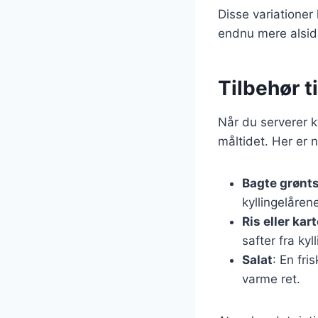
Disse variationer
endnu mere alsid
Tilbehør t
Når du serverer ky
måltidet. Her er n
Bagte grønt
kyllingelåren
Ris eller kar
safter fra kyl
Salat
: En fri
varme ret.