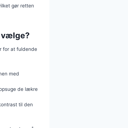
lket gør retten
n vælge?
ør for at fuldende
mmen med
t opsuge de lækre
ontrast til den