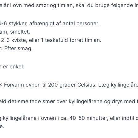
ngelår i ovn med smør og timian, skal du bruge følgende i
4-6 stykker, afhængigt af antal personer.
ram, smeltet.
: 2-3 kviste, eller 1 teskefuld tørret timian.
r
: Efter smag.
er enkel:
e
: Forvarm ovnen til 200 grader Celsius. Læg kyllingelåre
ld det smeltede smør over kyllingelårene og drys med t
g kyllingelårene i ovnen i ca. 40-50 minutter, eller indtil
e.