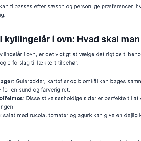
 kan tilpasses efter sæson og personlige præferencer, hvi
ig.
il kyllingelår i ovn: Hvad skal ma
llingelår i ovn, er det vigtigt at vælge det rigtige tilbeh
ogle forslag til lækkert tilbehør:
sager
: Gulerødder, kartofler og blomkål kan bages sa
e for en sund og farverig ret.
toffelmos
: Disse stivelsesholdige sider er perfekte til a
lingen.
sk salat med rucola, tomater og agurk kan give en dejlig k