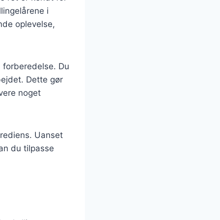
lingelårene i
nde oplevelse,
l forberedelse. Du
ejdet. Dette gør
rvere noget
ngrediens. Uanset
kan du tilpasse