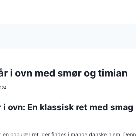
år i ovn med smør og timian
024
r i ovn: En klassisk ret med smag
 er en populær ret, der findes i mange danske hjem. Denn