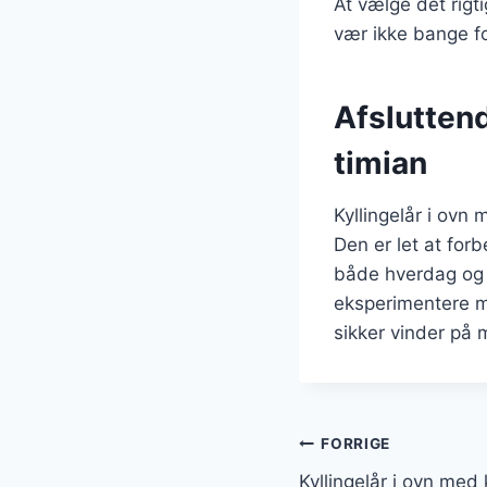
At vælge det rigt
vær ikke bange fo
Afsluttend
timian
Kyllingelår i ovn
Den er let at forb
både hverdag og f
eksperimentere med
sikker vinder på
Indlægsnavi
FORRIGE
Kyllingelår i ovn med