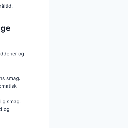
åltid.
ige
ydderier og
tens smag.
romatisk
rlig smag.
ød og