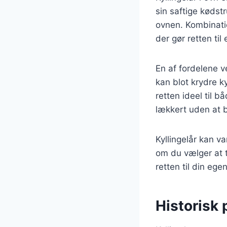
sin saftige kødst
ovnen. Kombinati
der gør retten ti
En af fordelene v
kan blot krydre k
retten ideel til b
lækkert uden at b
Kyllingelår kan v
om du vælger at ti
retten til din eg
Historisk 