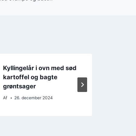
Kyllingelår i ovn med sød
Kylling
kartoffel og bagte
og bal
grøntsager
Af
27. 
Af
26. december 2024