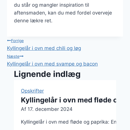
du står og mangler inspiration til
aftensmaden, kan du med fordel overveje
denne lækre ret.
Indlægsnavigation
Forrige
Kyllingelår i ovn med chili og løg
Næste
Kyllingelår i ovn med svampe og bacon
Lignende indlæg
Opskrifter
Kyllingelår i ovn med fløde og p
Af
17. december 2024
Kyllingelår i ovn med fløde og paprika: En læk