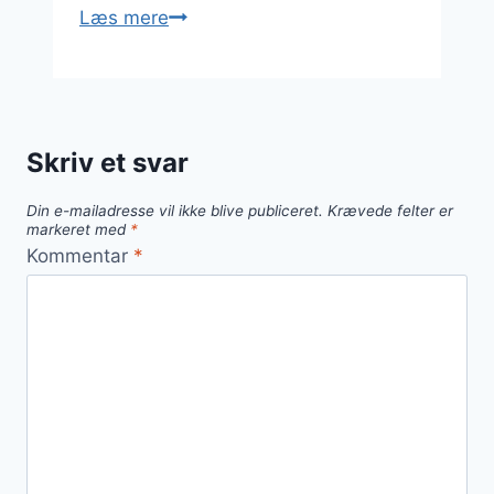
Kyllingelår
Læs mere
i
ovn
med
fløde
Skriv et svar
og
paprika
Din e-mailadresse vil ikke blive publiceret.
Krævede felter er
markeret med
*
Kommentar
*