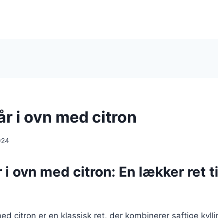
år i ovn med citron
024
r i ovn med citron: En lækker ret t
med citron er en klassisk ret, der kombinerer saftige kyl