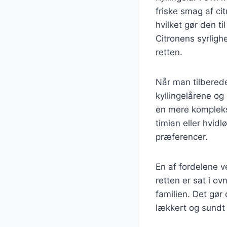
friske smag af c
hvilket gør den ti
Citronens syrlighe
retten.
Når man tilbereder
kyllingelårene og
en mere kompleks 
timian eller hvidl
præferencer.
En af fordelene v
retten er sat i o
familien. Det gør
lækkert og sundt 