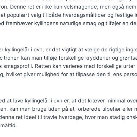
itron. Denne ret er ikke kun velsmagende, men også nem
l et populært valg til både hverdagsmåltider og festlige l
d fremhæver kyllingens naturlige smag og tilføjer en dejl
 kyllingelår i ovn, er det vigtigt at vælge de rigtige in
 citronen kan man tilføje forskellige krydderier og grønts
smagsprofil. Retten kan varieres med forskellige urter
øg, hvilket giver mulighed for at tilpasse den til ens pers
ed at lave kyllingelår i ovn er, at det kræver minimal ov
vnen, kan man bruge tiden på at forberede tilbehør eller
 denne ret ideel til travle hverdage, hvor man stadig øns
måltid.