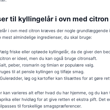
er til kyllingelår i ovn med citron
ngelår i ovn med citron kræves der nogle grundlæggende 
de mest almindelige ingredienser, du skal bruge:
Vælg friske eller optøede kyllingelår, da de giver den b
k citron er ideel, men du kan også bruge citronsaft.
Salt, peber, rosmarin og timian er populære valg.
ruges til at pensle kyllingen og tilføje smag.
 Gulerødder, løg og kartofler kan tilsættes for at gøre re
r kan varieres alt efter hvad du har hjemme, og du kan t
rika eller hvidløg for at give retten et ekstra pift. Det e
tilpasses til forskellige smagspræferencer.