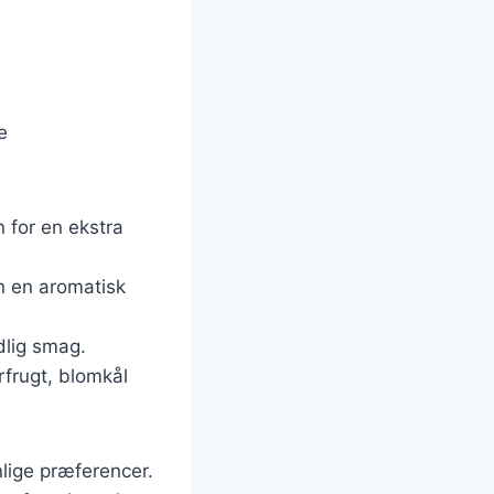
e
n for en ekstra
en en aromatisk
ødlig smag.
rfrugt, blomkål
lige præferencer.