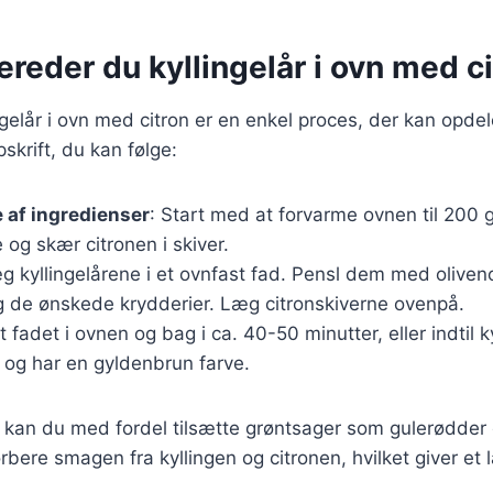
ereder du kyllingelår i ovn med c
ngelår i ovn med citron er en enkel proces, der kan opdele
skrift, du kan følge:
 af ingredienser
: Start med at forvarme ovnen til 200 
e og skær citronen i skiver.
g kyllingelårene i et ovnfast fad. Pensl dem med oliven
og de ønskede krydderier. Læg citronskiverne ovenpå.
t fadet i ovnen og bag i ca. 40-50 minutter, eller indtil k
og har en gyldenbrun farve.
an du med fordel tilsætte grøntsager som gulerødder og
orbere smagen fra kyllingen og citronen, hvilket giver et