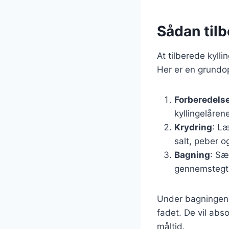
Sådan tilb
At tilberede kylli
Her er en grundop
Forberedelse
kyllingelåren
Krydring
: Læ
salt, peber 
Bagning
: Sæ
gennemstegt 
Under bagningen k
fadet. De vil abs
måltid.