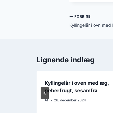
Indlægsnavi
FORRIGE
Kyllingelår i ovn med 
Lignende indlæg
ed
Kyllingelår i oven med æg,
peberfrugt, sesamfrø
Af
26. december 2024