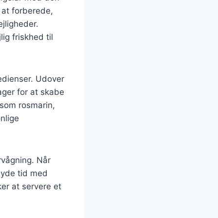
 at forberede,
ejligheder.
ig friskhed til
gredienser. Udover
ager for at skabe
 som rosmarin,
onlige
ervågning. Når
 nyde tid med
ker at servere et