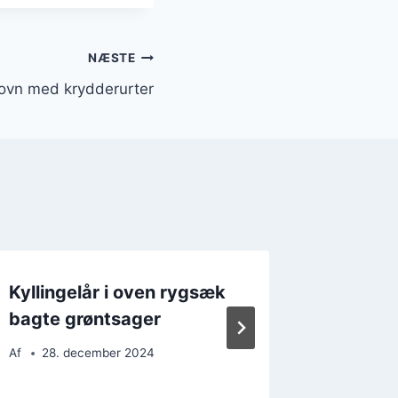
NÆSTE
i ovn med krydderurter
Kyllingelår i oven rygsæk
Kylling
bagte grøntsager
krydde
Af
28. december 2024
Af
9. d