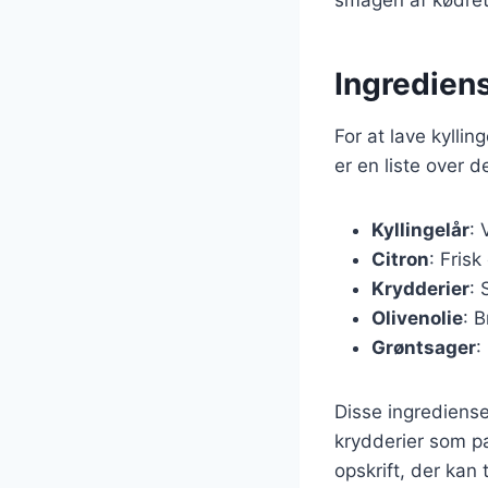
Ingrediens
For at lave kylli
er en liste over 
Kyllingelår
: 
Citron
: Fris
Krydderier
: 
Olivenolie
: B
Grøntsager
:
Disse ingrediense
krydderier som pap
opskrift, der kan 