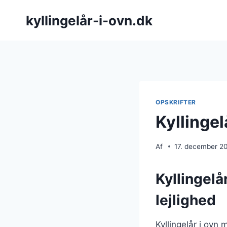
Fortsæt
kyllingelår-i-ovn.dk
til
indhold
OPSKRIFTER
Kyllingel
Af
17. december 2
Kyllingelå
lejlighed
Kyllingelår i ovn 