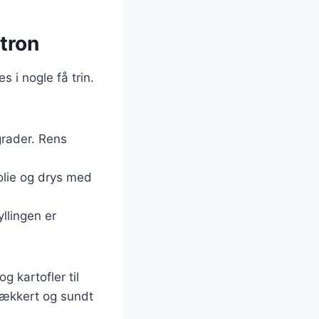
itron
s i nogle få trin.
grader. Rens
olie og drys med
yllingen er
 kartofler til
 lækkert og sundt