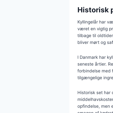
Historisk 
Kyllingelår har v
været en vigtig pr
tilbage til oldtid
bliver mørt og saf
I Danmark har kyl
seneste årtier. R
forbindelse med f
tilgængelige ingr
Historisk set har 
middelhavskosten.
opfindelse, men en
smagen af kødret