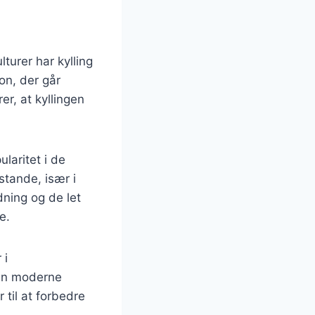
turer har kylling
ion, der går
er, at kyllingen
laritet i de
stande, især i
dning og de let
e.
 i
 en moderne
 til at forbedre