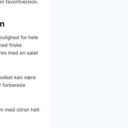
 favoritversion.
en
mulighed for hele
 med friske
eres med en salat
hvilket kan være
er forberede
ovn med citron helt