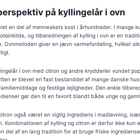
perspektiv på kyllingelår i ovn
æret en del af menneskets kost i århundreder. I mange kul
oteinkilde, og tilberedningen af kylling i ovn er en tradit
en. Ovnmetoden giver en jævn varmefordeling, hvilket sikr
tigt.
lingelår i ovn med citron og andre krydderier vundet popu
etten er blevet en fast bestanddel af mange danske hus
amiliemiddage og festlige lejligheder. Den enkle tilbere
edienser gør den til en favorit blandt både unge og gaml
citron også været en vigtig ingrediens i madlavning, især
 Kombinationen af kylling og citron er derfor ikke kun
 del af en lang tradition for at bruge friske ingredienser
ter.