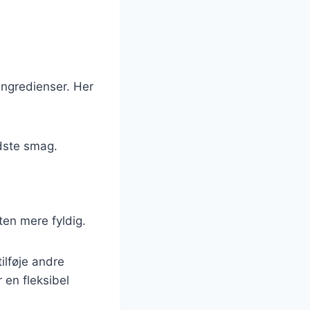
ingredienser. Her
edste smag.
tten mere fyldig.
ilføje andre
r en fleksibel