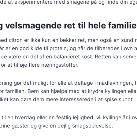
åde at eksperimentere med smagene på og finde din egen
 velsmagende ret til hele famili
 med citron er ikke kun en lækker ret, men også en sund 
lår er en god kilde til protein, og når de tilberedes i ovn
 de være en del af en balanceret kost. Retten kan serv
for at tilføje flere næringsstoffer.
dning gør det muligt for alle at deltage i madlavningen, 
for familien. Børn kan hjælpe med at krydre kyllingen ell
lket kan gøre dem mere interesserede i at spise sundt.
il en hverdag eller en festlig lejlighed, vil kyllingelår i 
dine gæster og give en dejlig smagsoplevelse.