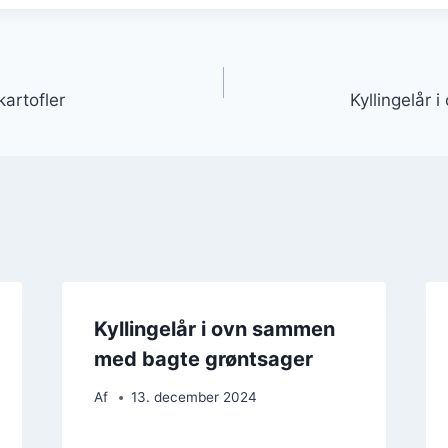
gation
kartofler
Kyllingelår 
Kyllingelår i ovn sammen
med bagte grøntsager
Af
13. december 2024