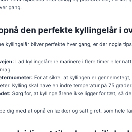
ver gang.
t opnå den perfekte kyllingelår i o
ine kyllingelår bliver perfekte hver gang, er der nogle tip
rvejen
: Lad kyllingelårene marinere i flere timer eller natt
smag.
getermometer
: For at sikre, at kyllingen er gennemstegt
er. Kylling skal have en indre temperatur på 75 grader
adet
: Sørg for, at kyllingelårene ikke ligger for tæt, så d
lpe dig med at opnå en lækker og saftig ret, som hele fam