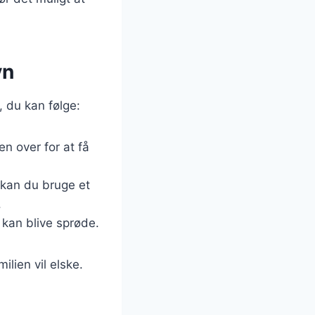
vn
s, du kan følge:
en over for at få
, kan du bruge et
.
e kan blive sprøde.
ilien vil elske.