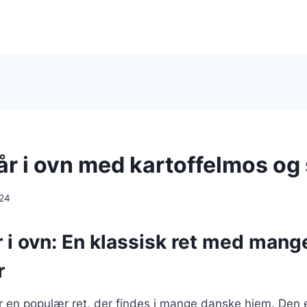
lår i ovn med kartoffelmos o
024
r i ovn: En klassisk ret med mang
r
 er en populær ret, der findes i mange danske hjem. Den e