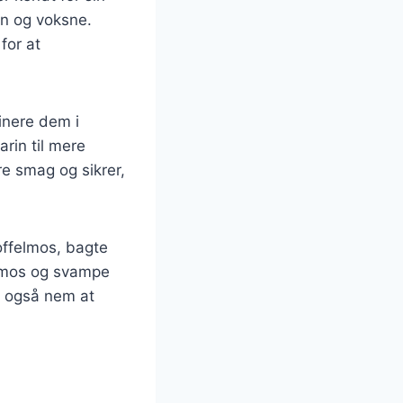
rn og voksne.
for at
inere dem i
arin til mere
re smag og sikrer,
offelmos, bagte
felmos og svampe
en også nem at