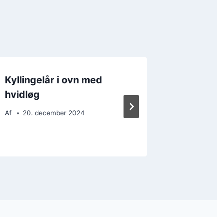
Kyllingelår i ovn med
Kylling
hvidløg
honnin
Af
20. december 2024
Af
19. 