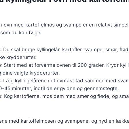
år i ovn med kartoffelmos og svampe er en relativt simpel
 som du kan følge:
r
: Du skal bruge kyllingelår, kartofler, svampe, smør, flød
ske krydderurter.
e
: Start med at forvarme ovnen til 200 grader. Krydr kyl
g dine valgte krydderurter.
g
: Læg kyllingelårene i et ovnfast fad sammen med sva
0-45 minutter, indtil de er gyldne og gennemstegte.
s
: Kog kartoflerne, mos dem med smør og fløde, og smag
årene med kartoffelmosen og svampene, og nyd en læk