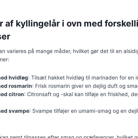
r af kyllingelår i ovn med forskell
ser
kan varieres på mange måder, hvilket gør det til en alsidi
ner:
med hvidløg
: Tilsæt hakket hvidløg til marinaden for en 
med rosmarin
: Frisk rosmarin giver en dejlig duft og smag
med citron
: Citronsaft og -skal kan tilføje en friskhed, 
 med svampe
: Svampe tilføjer en umami-smag og en dejlig
 kan nemt tilpasses efter smag og præferencer, hvilket g