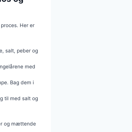
 proces. Her er
e, salt, peber og
lingelårene med
mpe. Bag dem i
 til med salt og
ker og mættende