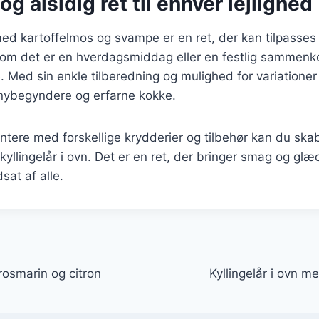
og alsidig ret til enhver lejlighed
 med kartoffelmos og svampe er en ret, der kan tilpasses 
t om det er en hverdagsmiddag eller en festlig sammenk
e. Med sin enkle tilberedning og mulighed for variationer
 nybegyndere og erfarne kokke.
tere med forskellige krydderier og tilbehør kan du ska
kyllingelår i ovn. Det er en ret, der bringer smag og glæd
sat af alle.
gation
 rosmarin og citron
Kyllingelår i ovn m