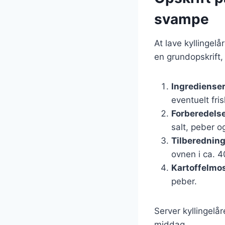
svampe
At lave kyllingel
en grundopskrift,
Ingrediense
eventuelt fri
Forberedels
salt, peber o
Tilberednin
ovnen i ca. 4
Kartoffelmo
peber.
Server kyllingel
middag.