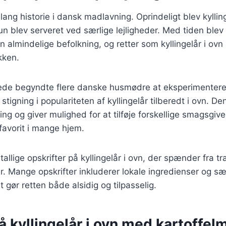
 lang historie i dansk madlavning. Oprindeligt blev kylli
un blev serveret ved særlige lejligheder. Med tiden blev
n almindelige befolkning, og retter som kyllingelår i ovn 
kken.
rede begyndte flere danske husmødre at eksperimentere
en stigning i populariteten af kyllingelår tilberedt i ovn. 
ng og giver mulighed for at tilføje forskellige smagsgiver
n favorit i mange hjem.
tallige opskrifter på kyllingelår i ovn, der spænder fra trad
r. Mange opskrifter inkluderer lokale ingredienser og 
t gør retten både alsidig og tilpasselig.
å kyllingelår i ovn med kartoffel