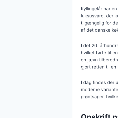
Kyllingelår har en
luksusvare, der k
tilgængelig for de
af det danske kø
I det 20. århund
hvilket førte til 
en jævn tilberedni
gjort retten til e
I dag findes der u
moderne variante
grøntsager, hvilke
Opskrift p