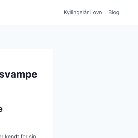
Kyllingelår i ovn
Blog
g svampe
e
r kendt for sin