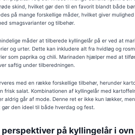
røde skind, hvilket gør den til en favorit blandt både bø
edes på mange forskellige måder, hvilket giver mulighed 
ed smagsvarianter og tilbehør.
indelige måder at tilberede kyllingelår på er ved at mar
rier og urter. Dette kan inkludere alt fra hvidløg og rosm
ier som paprika og chili. Marinaden hjælper med at tilfø
iver saftig under tilberedningen.
erveres med en række forskellige tilbehør, herunder kart
en frisk salat. Kombinationen af kyllingelår med kartof
der aldrig går af mode. Denne ret er ikke kun lækker, m
t gør den ideel til både hverdag og fest.
 perspektiver på kyllingelår i ovn