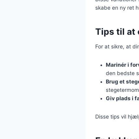
skabe en ny ret h
Tips til a
For at sikre, at d
Marinér i fo
den bedste 
Brug et ste
stegetermomet
Giv plads i f
Disse tips vil hjæ