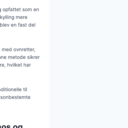
ng opfattet som en
 kylling mere
blev en fast del
 med ovnretter,
Denne metode sikrer
e, hvilket har
itionelle til
sæsonbestemte
mos og