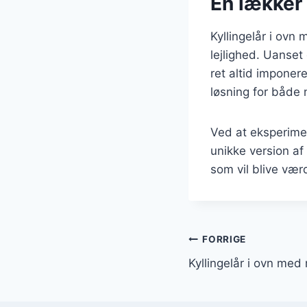
En lækker 
Kyllingelår i ovn
lejlighed. Uanse
ret altid imponer
løsning for både
Ved at eksperimen
unikke version af 
som vil blive værd
Indlægsnavi
FORRIGE
Kyllingelår i ovn med