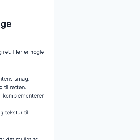
ige
g ret. Her er nogle
intens smag.
 til retten.
der komplementerer
 tekstur til
ør det muligt at