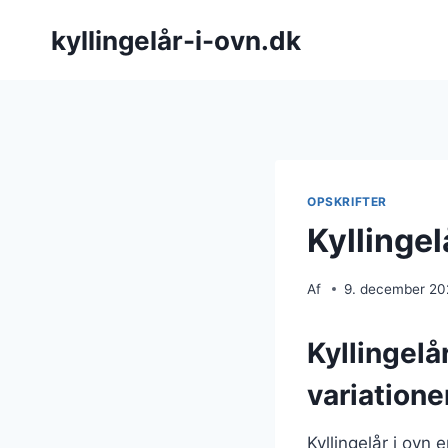
Fortsæt
kyllingelår-i-ovn.dk
til
indhold
OPSKRIFTER
Kyllinge
Af
9. december 2
Kyllingelå
variatione
Kyllingelår i ovn