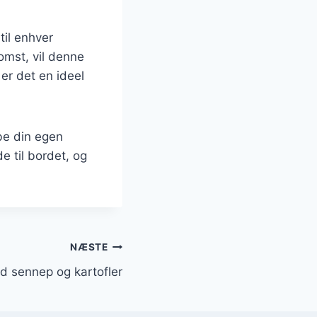
til enhver
omst, vil denne
 er det en ideel
be din egen
e til bordet, og
NÆSTE
ed sennep og kartofler