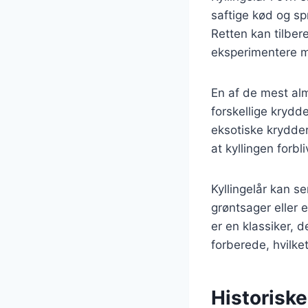
saftige kød og sp
Retten kan tilber
eksperimentere m
En af de mest alm
forskellige krydde
eksotiske krydder
at kyllingen forbl
Kyllingelår kan s
grøntsager eller 
er en klassiker, 
forberede, hvilke
Historiske