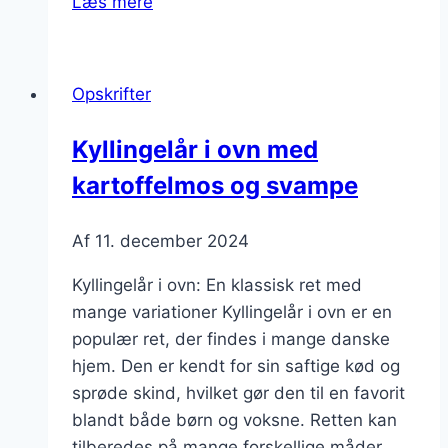
Læs mere
i
ovn
som
Opskrifter
en
hurtig
Kyllingelår i ovn med
middag
kartoffelmos og svampe
Af
11. december 2024
Kyllingelår i ovn: En klassisk ret med
mange variationer Kyllingelår i ovn er en
populær ret, der findes i mange danske
hjem. Den er kendt for sin saftige kød og
sprøde skind, hvilket gør den til en favorit
blandt både børn og voksne. Retten kan
tilberedes på mange forskellige måder,