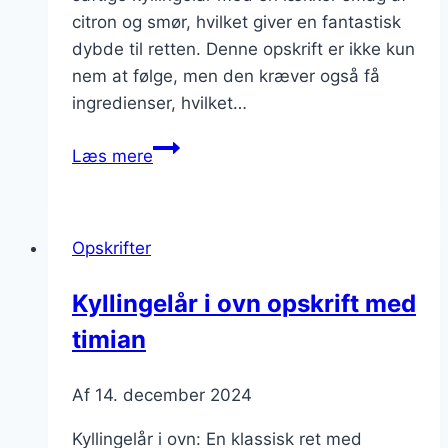
citron og smør, hvilket giver en fantastisk
dybde til retten. Denne opskrift er ikke kun
nem at følge, men den kræver også få
ingredienser, hvilket…
Kyllingelår
Læs mere
i
ovn
opskrift
Opskrifter
med
citron
Kyllingelår i ovn opskrift med
og
timian
smør
Af
14. december 2024
Kyllingelår i ovn: En klassisk ret med