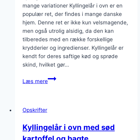
mange variationer Kyllingelår i ovn er en
populær ret, der findes i mange danske
hjem. Denne ret er ikke kun velsmagende,
men også utrolig alsidig, da den kan
tilberedes med en række forskellige
krydderier og ingredienser. Kyllingelår er
kendt for deres saftige kød og sprøde
skind, hvilket gør…
Kyllingelår
Læs mere
i
ovn
opskrift
Opskrifter
med
timian
Kyllingelår i ovn med sød
kartoffel og bagte