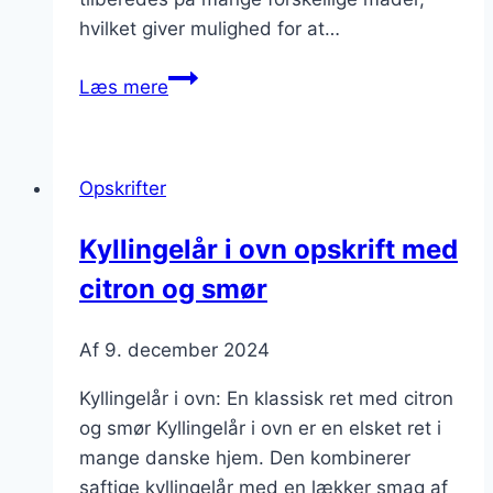
hvilket giver mulighed for at…
Kyllingelår
Læs mere
i
ovn
med
Opskrifter
kartoffelmos
og
Kyllingelår i ovn opskrift med
svampe
citron og smør
Af
9. december 2024
Kyllingelår i ovn: En klassisk ret med citron
og smør Kyllingelår i ovn er en elsket ret i
mange danske hjem. Den kombinerer
saftige kyllingelår med en lækker smag af