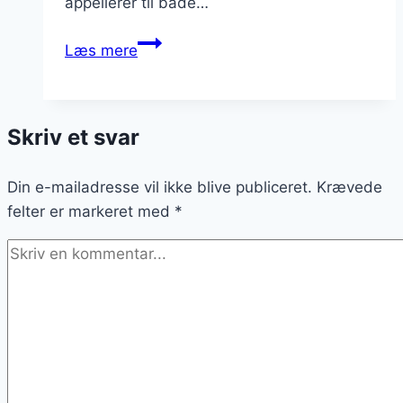
appellerer til både…
Kyllingelår
Læs mere
i
ovn
med
Skriv et svar
æble
og
Din e-mailadresse vil ikke blive publiceret.
hvidvin
Krævede
felter er markeret med
*