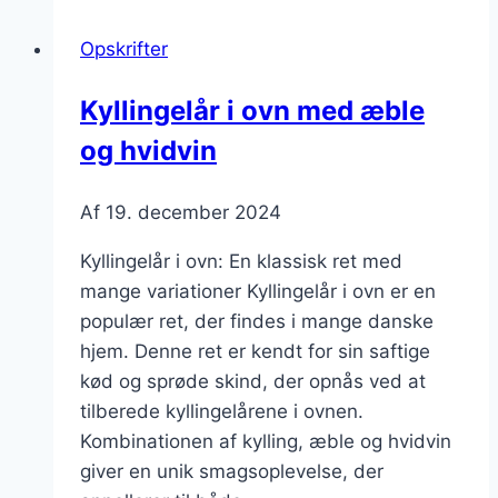
med
Opskrifter
sød
kartoffel
Kyllingelår i ovn med æble
og
og hvidvin
bagte
grøntsager
Af
19. december 2024
Kyllingelår i ovn: En klassisk ret med
mange variationer Kyllingelår i ovn er en
populær ret, der findes i mange danske
hjem. Denne ret er kendt for sin saftige
kød og sprøde skind, der opnås ved at
tilberede kyllingelårene i ovnen.
Kombinationen af kylling, æble og hvidvin
giver en unik smagsoplevelse, der