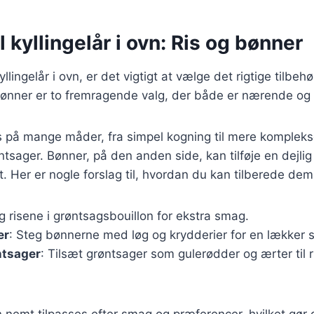
l kyllingelår i ovn: Ris og bønner
llingelår i ovn, er det vigtigt at vælge det rigtige tilbeh
 bønner er to fremragende valg, der både er nærende o
s på mange måder, fra simpel kogning til mere kompleks
ntsager. Bønner, på den anden side, kan tilføje en dejlig
et. Her er nogle forslag til, hvordan du kan tilberede dem
g risene i grøntsagsbouillon for ekstra smag.
er
: Steg bønnerne med løg og krydderier for en lækker s
ntsager
: Tilsæt grøntsager som gulerødder og ærter til r
n nemt tilpasses efter smag og præferencer, hvilket gør d