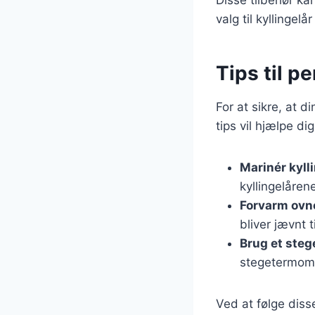
valg til kyllingelår
Tips til pe
For at sikre, at d
tips vil hjælpe d
Marinér kyll
kyllingelåren
Forvarm ovn
bliver jævnt t
Brug et ste
stegetermomet
Ved at følge disse