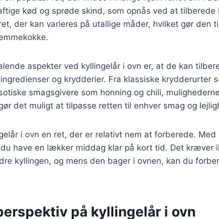
saftige kød og sprøde skind, som opnås ved at tilberede k
et, der kan varieres på utallige måder, hvilket gør den ti
jemmekokke.
talende aspekter ved kyllingelår i ovn er, at de kan tilb
 ingredienser og krydderier. Fra klassiske krydderurter
ksotiske smagsgivere som honning og chili, mulighedern
ør det muligt at tilpasse retten til enhver smag og lejli
gelår i ovn en ret, der er relativt nem at forberede. Med
du have en lækker middag klar på kort tid. Det kræver i
ydre kyllingen, og mens den bager i ovnen, kan du forbe
perspektiv på kyllingelår i ovn