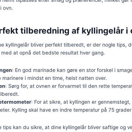
 i ovn.
rfekt tilberedning af kyllingelår i
ine kyllingelår bliver perfekt tilberedt, er der nogle tips, 
ig med at opnå det bedste resultat hver gang.
ingen
: En god marinade kan gøre en stor forskel i smag
e marinere i mindst en time, helst natten over.
en
: Sørg for, at ovnen er forvarmet til den rette temperat
ilberedt.
getermometer
: For at sikre, at kyllingen er gennemstegt
er. Kylling skal have en indre temperatur på 75 grader
 tips kan du sikre, at dine kyllingelår bliver saftige og