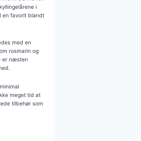
yllingelårene i
l en favorit blandt
eredes med en
 som rosmarin og
e er næsten
ghed.
 minimal
kke meget tid at
rede tilbehør som