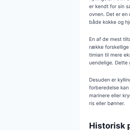
er kendt for sin 
ovnen. Det er en r
både kokke og h
En af de mest til
række forskellige
timian til mere e
uendelige. Dette g
Desuden er kyllin
forberedelse kan 
marinere eller kr
ris eller bønner.
Historisk 