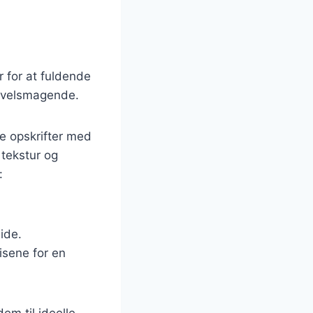
ør for at fuldende
g velsmagende.
e opskrifter med
 tekstur og
:
ide.
isene for en
em til ideelle