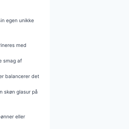
 sin egen unikke
arineres med
e smag af
 der balancerer det
en skøn glasur på
bønner eller