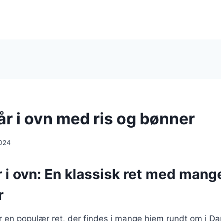
år i ovn med ris og bønner
024
r i ovn: En klassisk ret med mang
r
 er en populær ret, der findes i mange hjem rundt om i D