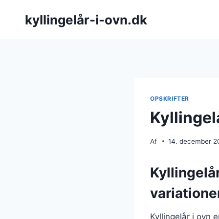
Fortsæt
kyllingelår-i-ovn.dk
til
indhold
OPSKRIFTER
Kyllingel
Af
14. december 2
Kyllingelå
variatione
Kyllingelår i ovn