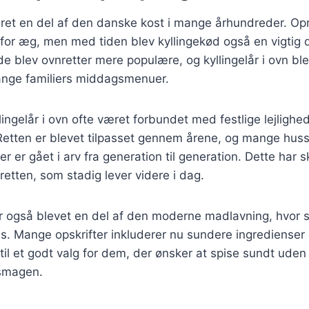
æret en del af den danske kost i mange århundreder. Opr
 for æg, men med tiden blev kyllingekød også en vigtig d
e blev ovnretter mere populære, og kyllingelår i ovn ble
nge familiers middagsmenuer.
lingelår i ovn ofte været forbundet med festlige lejlighe
Retten er blevet tilpasset gennem årene, og mange hus
er er gået i arv fra generation til generation. Dette har s
retten, som stadig lever videre i dag.
 er også blevet en del af den moderne madlavning, hvor
us. Mange opskrifter inkluderer nu sundere ingredienser
 til et godt valg for dem, der ønsker at spise sundt uden
smagen.