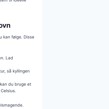
 ovn
du kan følge. Disse
en. Lad
ur, så kyllingen
, kan du bruge et
 Celsius.
 velsmagende.