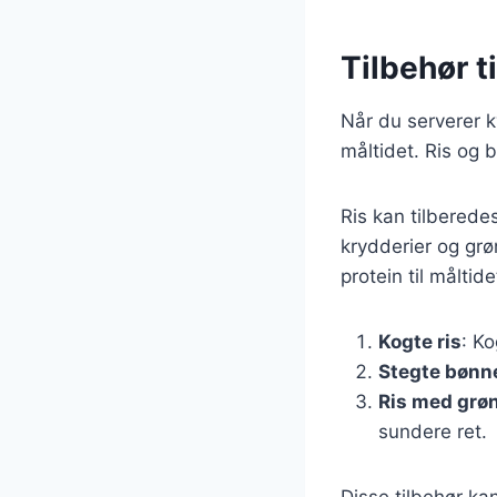
Tilbehør ti
Når du serverer ky
måltidet. Ris og
Ris kan tilberede
krydderier og grø
protein til måltid
Kogte ris
: Ko
Stegte bønn
Ris med grø
sundere ret.
Disse tilbehør ka