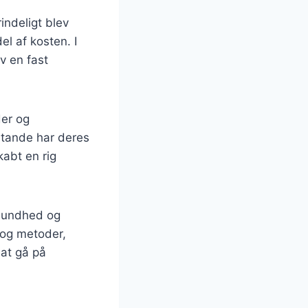
indeligt blev
el af kosten. I
v en fast
der og
stande har deres
kabt en rig
 sundhed og
 og metoder,
 at gå på