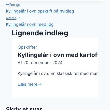
Indlægsnavigation
Forrige
Kyllingelår i ovn opskrift på hvidløg
Næste
Kyllingelår i ovn med løg
Lignende indlæg
Opskrifter
Kyllingelår i ovn med kartoffe
Af
20. december 2024
Kyllingelår i ovn: En klassisk ret med mange va
Kyllingelår
Læs mere
i
ovn
med
Skriv et svar