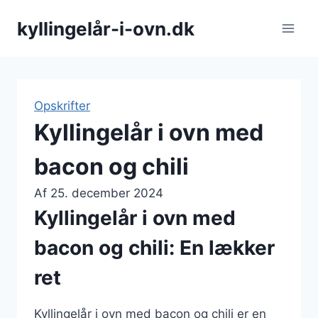
Fortsæt
kyllingelår-i-ovn.dk
til
indhold
Opskrifter
Kyllingelår i ovn med
bacon og chili
Af
25. december 2024
Kyllingelår i ovn med
bacon og chili: En lækker
ret
Kyllingelår i ovn med bacon og chili er en