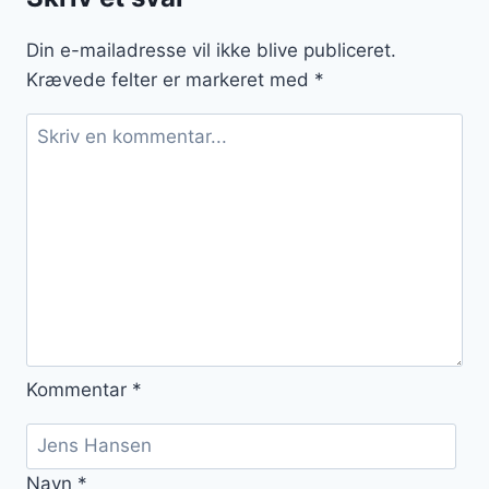
kartoffelmos
og
Din e-mailadresse vil ikke blive publiceret.
svampe
Krævede felter er markeret med
*
Kommentar
*
Navn
*