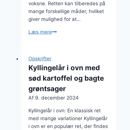
voksne. Retten kan tilberedes på
mange forskellige måder, hvilket
giver mulighed for at…
Kyllingelår
Læs mere
i
ovn
med
Opskrifter
sennep
Kyllingelår i ovn med
og
sød kartoffel og bagte
kartofler
grøntsager
Af
9. december 2024
Kyllingelår i ovn: En klassisk ret
med mange variationer Kyllingelår
i ovn er en populær ret, der findes