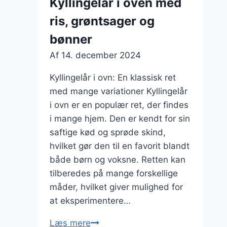
Kyllingelår i oven med
og
ris, grøntsager og
kartofler
bønner
Af
14. december 2024
Kyllingelår i ovn: En klassisk ret
med mange variationer Kyllingelår
i ovn er en populær ret, der findes
i mange hjem. Den er kendt for sin
saftige kød og sprøde skind,
hvilket gør den til en favorit blandt
både børn og voksne. Retten kan
tilberedes på mange forskellige
måder, hvilket giver mulighed for
at eksperimentere…
Kyllingelår
Læs mere