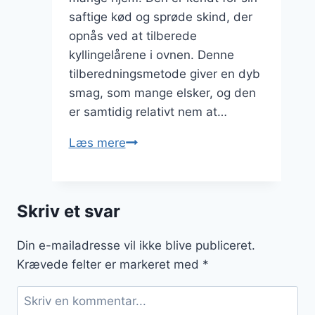
saftige kød og sprøde skind, der
opnås ved at tilberede
kyllingelårene i ovnen. Denne
tilberedningsmetode giver en dyb
smag, som mange elsker, og den
er samtidig relativt nem at…
Kyllingelår
Læs mere
i
ovn
med
Skriv et svar
løg
og
Din e-mailadresse vil ikke blive publiceret.
balsamico
Krævede felter er markeret med
*