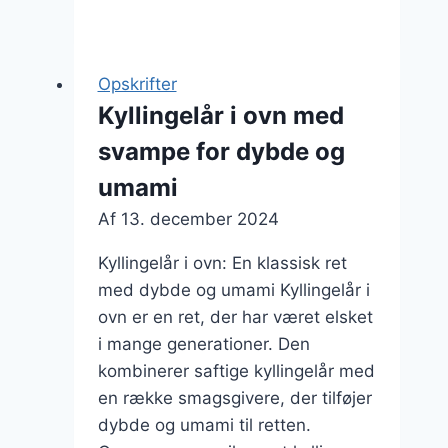
i
oven
med
Opskrifter
ris,
Kyllingelår i ovn med
grøntsager
svampe for dybde og
og
bønner
umami
Af
13. december 2024
Kyllingelår i ovn: En klassisk ret
med dybde og umami Kyllingelår i
ovn er en ret, der har været elsket
i mange generationer. Den
kombinerer saftige kyllingelår med
en række smagsgivere, der tilføjer
dybde og umami til retten.