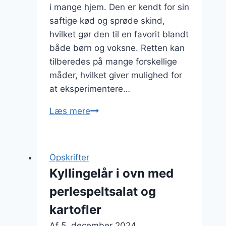
i mange hjem. Den er kendt for sin
saftige kød og sprøde skind,
hvilket gør den til en favorit blandt
både børn og voksne. Retten kan
tilberedes på mange forskellige
måder, hvilket giver mulighed for
at eksperimentere…
Kyllingelår
Læs mere
i
ovn
med
Opskrifter
sød
Kyllingelår i ovn med
kartoffel
perlespeltsalat og
og
bagte
kartofler
grøntsager
Af
5. december 2024