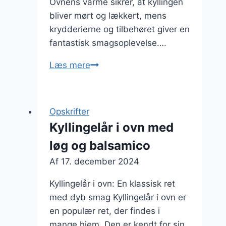
Ovnens varme sikrer, at kyllingen
bliver mørt og lækkert, mens
krydderierne og tilbehøret giver en
fantastisk smagsoplevelse….
Kyllingelår
Læs mere
i
ovn
med
Opskrifter
svampe
Kyllingelår i ovn med
for
løg og balsamico
dybde
og
Af
17. december 2024
umami
Kyllingelår i ovn: En klassisk ret
med dyb smag Kyllingelår i ovn er
en populær ret, der findes i
mange hjem. Den er kendt for sin