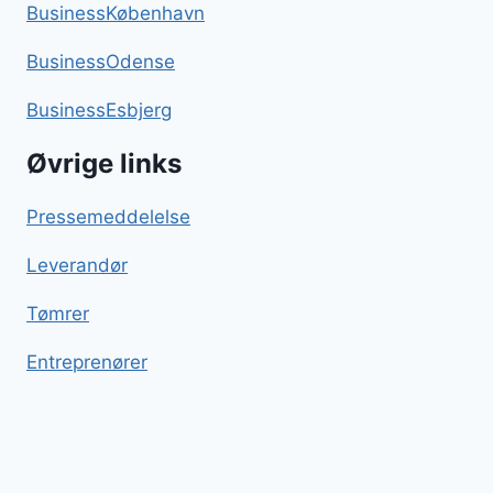
BusinessKøbenhavn
BusinessOdense
BusinessEsbjerg
Øvrige links
Pressemeddelelse
Leverandør
Tømrer
Entreprenører
Kyllingelår i ovn
Blog