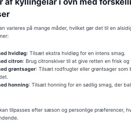
r af kyllingelår i ovn med forskell
ser
kan varieres på mange måder, hvilket gør det til en alsidi
ner:
med hvidløg
: Tilsæt ekstra hvidløg for en intens smag.
med citron
: Brug citronskiver til at give retten en frisk og
med grøntsager
: Tilsæt rodfrugter eller grøntsager som 
det.
med honning
: Tilsæt honning for en sødlig smag, der ba
 kan tilpasses efter sæson og personlige præferencer, hvi
ndende.