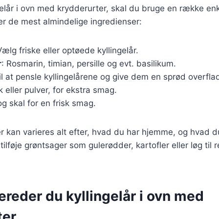
ngelår i ovn med krydderurter, skal du bruge en række enk
ver de mest almindelige ingredienser:
Vælg friske eller optøede kyllingelår.
r
: Rosmarin, timian, persille og evt. basilikum.
Til at pensle kyllingelårene og give dem en sprød overfla
sk eller pulver, for ekstra smag.
og skal for en frisk smag.
r kan varieres alt efter, hvad du har hjemme, og hvad d
lføje grøntsager som gulerødder, kartofler eller løg til r
ereder du kyllingelår i ovn med
ter