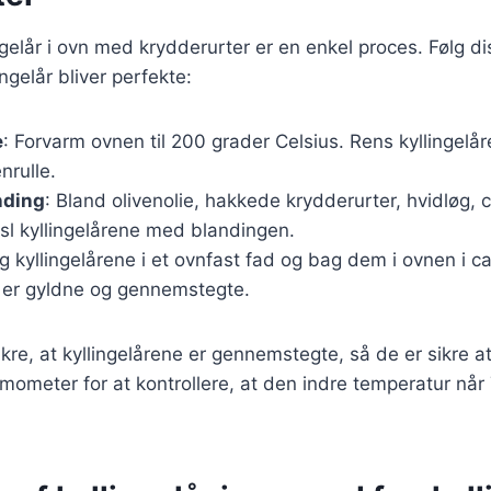
ngelår i ovn med krydderurter er en enkel proces. Følg dis
ingelår bliver perfekte:
e
: Forvarm ovnen til 200 grader Celsius. Rens kyllingelå
nrulle.
nding
: Bland olivenolie, hakkede krydderurter, hvidløg, c
nsl kyllingelårene med blandingen.
g kyllingelårene i et ovnfast fad og bag dem i ovnen i c
de er gyldne og gennemstegte.
sikre, at kyllingelårene er gennemstegte, så de er sikre a
mometer for at kontrollere, at den indre temperatur når