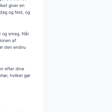
lket giver en
rdag og fest, og
ed og smag. Når
ionen af
 gør den endnu
en efter dine
hør, hvilket gør