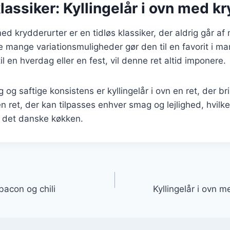
klassiker: Kyllingelår i ovn med k
med krydderurter er en tidløs klassiker, der aldrig går a
e mange variationsmuligheder gør den til en favorit i m
l en hverdag eller en fest, vil denne ret altid imponere.
og saftige konsistens er kyllingelår i ovn en ret, der bri
 ret, der kan tilpasses enhver smag og lejlighed, hvilket
f det danske køkken.
gation
bacon og chili
Kyllingelår i ovn 