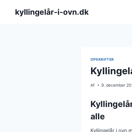
Fortsæt
kyllingelår-i-ovn.dk
til
indhold
OPSKRIFTER
Kyllingel
Af
9. december 2
Kyllingelå
alle
Kyllingelår i ovn