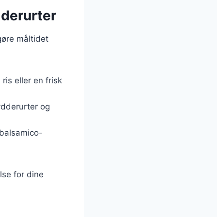
dderurter
gøre måltidet
ris eller en frisk
rydderurter og
 balsamico-
lse for dine