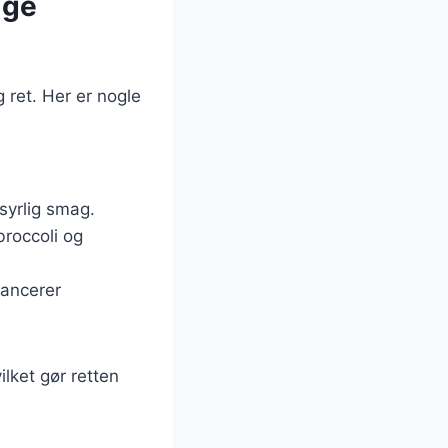
ige
g ret. Her er nogle
 syrlig smag.
broccoli og
lancerer
lket gør retten