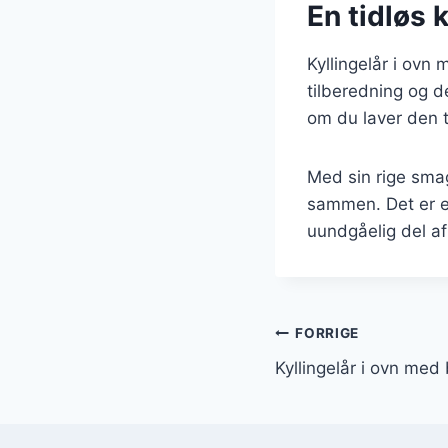
En tidløs 
Kyllingelår i ovn 
tilberedning og d
om du laver den ti
Med sin rige smag 
sammen. Det er en
uundgåelig del a
Indlægsnavi
FORRIGE
Kyllingelår i ovn med 