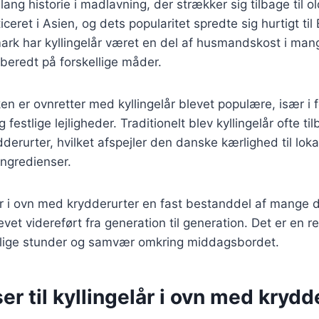
 lang historie i madlavning, der strækker sig tilbage til ol
ceret i Asien, og dets popularitet spredte sig hurtigt ti
ark har kyllingelår været en del af husmandskost i man
lberedt på forskellige måder.
en er ovnretter med kyllingelår blevet populære, især i
festlige lejligheder. Traditionelt blev kyllingelår ofte t
dderurter, hvilket afspejler den danske kærlighed til loka
ngredienser.
lår i ovn med krydderurter en fast bestanddel af mange
evet videreført fra generation til generation. Det er en re
lige stunder og samvær omkring middagsbordet.
er til kyllingelår i ovn med krydd