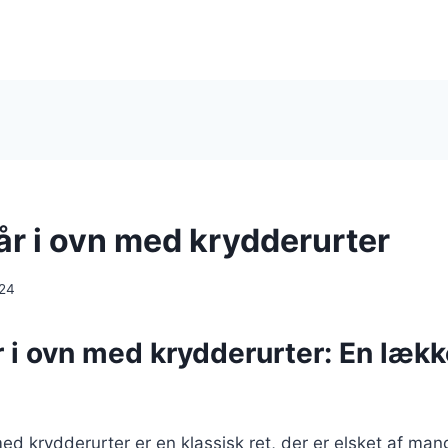
år i ovn med krydderurter
024
r i ovn med krydderurter: En lækker
 med krydderurter er en klassisk ret, der er elsket af ma