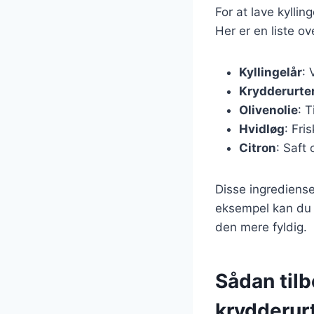
For at lave kylli
Her er en liste o
Kyllingelår
: 
Krydderurte
Olivenolie
: 
Hvidløg
: Fri
Citron
: Saft 
Disse ingrediense
eksempel kan du ti
den mere fyldig.
Sådan tilb
krydderur