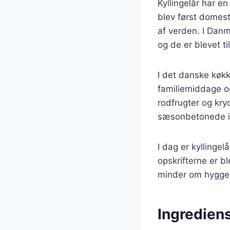
Kyllingelår har en
blev først domesti
af verden. I Danm
og de er blevet ti
I det danske køkk
familiemiddage og 
rodfrugter og kry
sæsonbetonede i
I dag er kyllinge
opskrifterne er bl
minder om hygge
Ingrediens