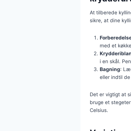
At tilberede kylli
sikre, at dine kyll
Forberedels
med et køkke
Krydderibla
i en skål. Pe
Bagning
: Læ
eller indtil 
Det er vigtigt at 
bruge et stegeter
Celsius.