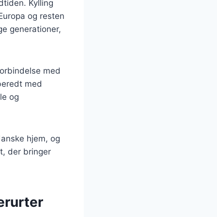
dtiden. Kylling
l Europa og resten
ge generationer,
 forbindelse med
ilberedt med
le og
 danske hjem, og
t, der bringer
erurter