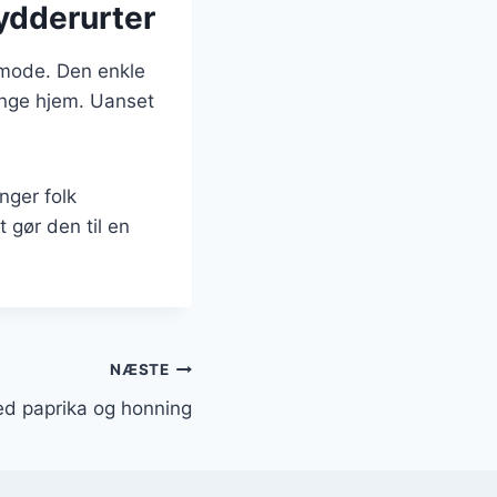
rydderurter
f mode. Den enkle
ange hjem. Uanset
nger folk
 gør den til en
NÆSTE
med paprika og honning