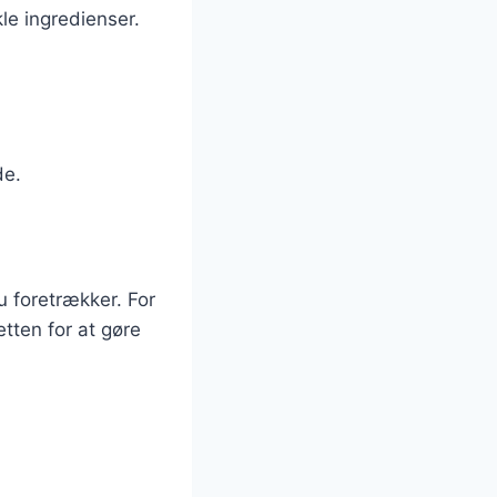
le ingredienser.
de.
u foretrækker. For
etten for at gøre