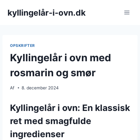
Fortsæt
kyllingelår-i-ovn.dk
til
indhold
OPSKRIFTER
Kyllingelår i ovn med
rosmarin og smør
Af
8. december 2024
Kyllingelår i ovn: En klassisk
ret med smagfulde
ingredienser