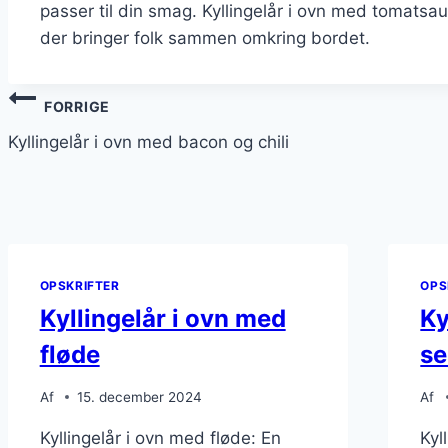
passer til din smag. Kyllingelår i ovn med tomatsa
der bringer folk sammen omkring bordet.
Indlægsnavigation
FORRIGE
Kyllingelår i ovn med bacon og chili
OPSKRIFTER
OPS
Kyllingelår i ovn med
Ky
fløde
se
Af
15. december 2024
Af
Kyllingelår i ovn med fløde: En
Kyl