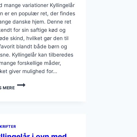
 mange variationer Kyllingelår
vn er en populær ret, der findes
ange danske hjem. Denne ret
kendt for sin saftige kød og
øde skind, hvilket gør den til
favorit blandt både børn og
sne. Kyllingelår kan tilberedes
mange forskellige måder,
lket giver mulighed for…
KYLLINGELÅR
S MERE
I
OVN
MED
SENNEP
OG
PERLESPELT
KRIFTER
llingelår i ovn med