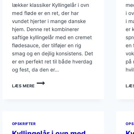
lækker klassiker Kyllingelår i ovn
med
med fløde er en ret, der har
i o
vundet hjerter i mange danske
i m
hjem. Denne ret kombinerer
er 
saftige kyllingelår med en cremet
spr
flødesauce, der tilføjer en rig
en 
smag og en dejlig konsistens. Det
vok
er en perfekt ret til både hverdag
på 
og fest, da den er…
hvi
KYLLINGELÅR
LÆS MERE
LÆ
I
OVN
MED
FLØDE
OPSKRIFTER
OPS
Kyllingelår i ovn med
Ky