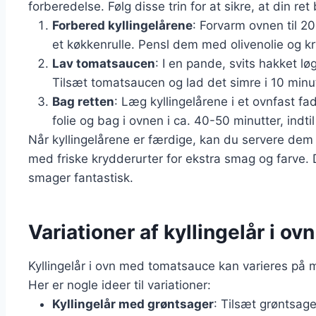
forberedelse. Følg disse trin for at sikre, at din ret 
Forbered kyllingelårene
: Forvarm ovnen til 2
et køkkenrulle. Pensl dem med olivenolie og kr
Lav tomatsaucen
: I en pande, svits hakket løg
Tilsæt tomatsaucen og lad det simre i 10 minut
Bag retten
: Læg kyllingelårene i et ovnfast 
folie og bag i ovnen i ca. 40-50 minutter, indti
Når kyllingelårene er færdige, kan du servere dem
med friske krydderurter for ekstra smag og farve.
smager fantastisk.
Variationer af kyllingelår i 
Kyllingelår i ovn med tomatsauce kan varieres på m
Her er nogle ideer til variationer:
Kyllingelår med grøntsager
: Tilsæt grøntsage