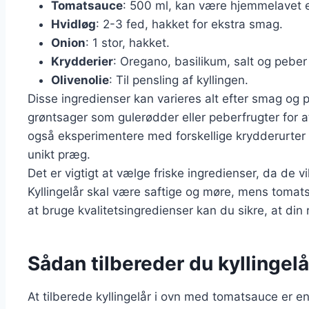
Tomatsauce
: 500 ml, kan være hjemmelavet el
Hvidløg
: 2-3 fed, hakket for ekstra smag.
Onion
: 1 stor, hakket.
Krydderier
: Oregano, basilikum, salt og peber
Olivenolie
: Til pensling af kyllingen.
Disse ingredienser kan varieres alt efter smag og 
grøntsager som gulerødder eller peberfrugter for a
også eksperimentere med forskellige krydderurter s
unikt præg.
Det er vigtigt at vælge friske ingredienser, da de 
Kyllingelår skal være saftige og møre, mens toma
at bruge kvalitetsingredienser kan du sikre, at din 
Sådan tilbereder du kyllingel
At tilberede kyllingelår i ovn med tomatsauce er e