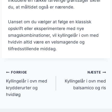
inkludere en række farverige grøntsager sikrer
du, at måltidet også er nærende.
Uanset om du vælger at følge en klassisk
opskrift eller eksperimentere med nye
smagskombinationer, vil kyllingelår i ovn med
hvidvin altid være en velsmagende og
tilfredsstillende middag.
Indlægsnavigation
FORRIGE
NÆSTE
Kyllingelår i ovn med
Kyllingelår i ovn med
krydderurter og
balsamico og ris
hvidløg