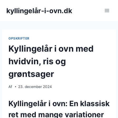
Fortsæt
kyllingelår-i-ovn.dk
til
indhold
OPSKRIFTER
Kyllingelår i ovn med
hvidvin, ris og
grøntsager
Af
23. december 2024
Kyllingelår i ovn: En klassisk
ret med mange variationer