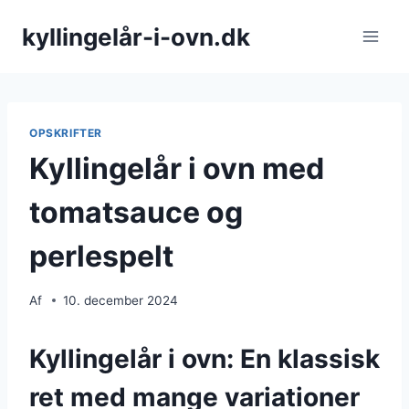
Fortsæt
kyllingelår-i-ovn.dk
til
indhold
OPSKRIFTER
Kyllingelår i ovn med
tomatsauce og
perlespelt
Af
10. december 2024
Kyllingelår i ovn: En klassisk
ret med mange variationer