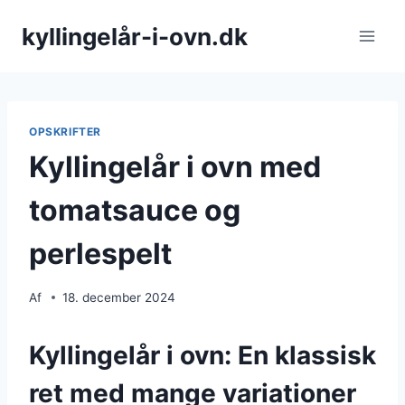
Fortsæt
kyllingelår-i-ovn.dk
til
indhold
OPSKRIFTER
Kyllingelår i ovn med
tomatsauce og
perlespelt
Af
18. december 2024
Kyllingelår i ovn: En klassisk
ret med mange variationer